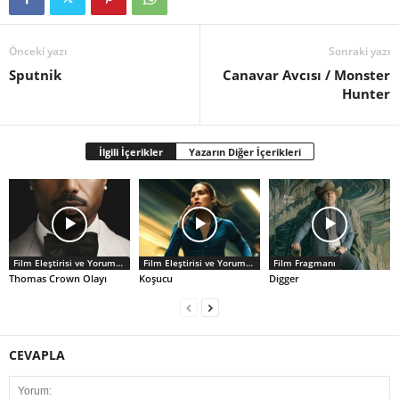
Önceki yazı
Sonraki yazı
Sputnik
Canavar Avcısı / Monster
Hunter
İlgili İçerikler
Yazarın Diğer İçerikleri
Film Eleştirisi ve Yorumlar
Film Eleştirisi ve Yorumlar
Film Fragmanı
Thomas Crown Olayı
Koşucu
Digger
CEVAPLA