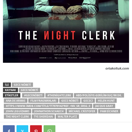
ortakoltuk.com
İLE
GECE NÖBETI
KAYNAK
GECE NÖBETI
ETİKETLER
#GECENÖBETI
#THENIGHTCLERK
ABD/POLISIYE-GERILIM-SUÇ/90 DK.
ANA DE ARMAS
FILM FRAGMANLARI
GECE NÖBETI
GECECI
HELEN HUNT
HTTPS://WWW.IMDB.COM/TITLE/TT7979142?REF_=NV_SR_SRSG_0
JACQUE GRAY
JOHN LEGUIZAMO
JOHNATHON SCHAECH
MICHAEL CRISTOFER
PAM EICHNER
THE NIGHT CLERK
TYE SHERIDAN
WALTER PLATZ