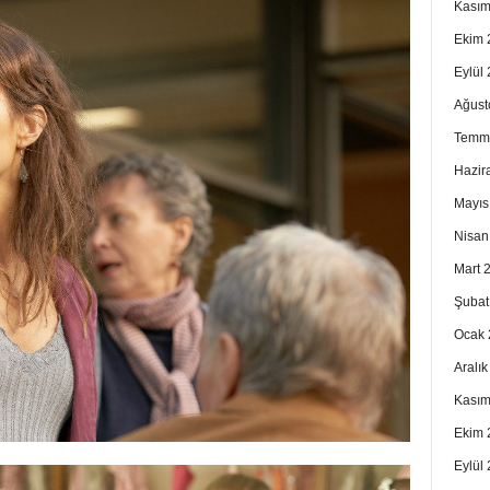
Kasım
Ekim 
Eylül
Ağust
Temm
Hazir
Mayıs
Nisan
Mart 
Şubat
Ocak 
Aralı
Kasım
Ekim 
Eylül