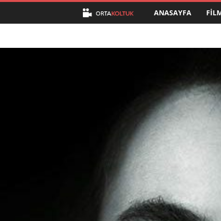
ANASAYFA
FIL
O
r
t
a
K
o
l
t
u
k