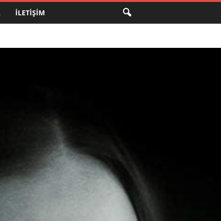
A
İLETIŞIM