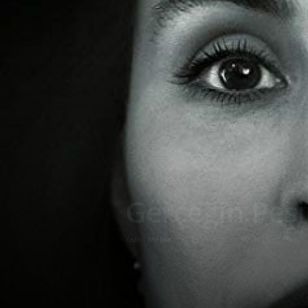
Gerçeğin Peş
Yazar:
Melisa
-
27 Eylül 2019
1015
0