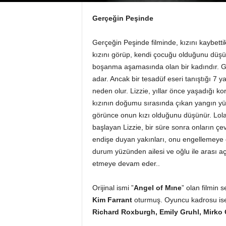
Gerçeğin Peşinde
Gerçeğin Peşinde filminde, kızını kaybett
kızını görüp, kendi çocuğu olduğunu düşüne
boşanma aşamasında olan bir kadındır. Ge
adar. Ancak bir tesadüf eseri tanıştığı 7
neden olur. Lizzie, yıllar önce yaşadığı ko
kızının doğumu sırasında çıkan yangın yü
görünce onun kızı olduğunu düşünür. Lola’
başlayan Lizzie, bir süre sonra onların çev
endişe duyan yakınları, onu engellemeye ç
durum yüzünden ailesi ve oğlu ile arası a
etmeye devam eder..
Orijinal ismi ”
Angel of Mıne
” olan filmin
Kim Farrant
oturmuş. Oyuncu kadrosu i
Richard Roxburgh, Emily Gruhl, Mirko G