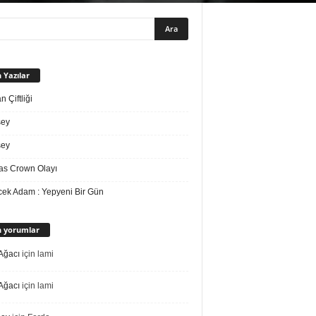
 Yazılar
 Çiftliği
sey
sey
s Crown Olayı
ek Adam : Yepyeni Bir Gün
 yorumlar
Ağacı
için
lami
Ağacı
için
lami