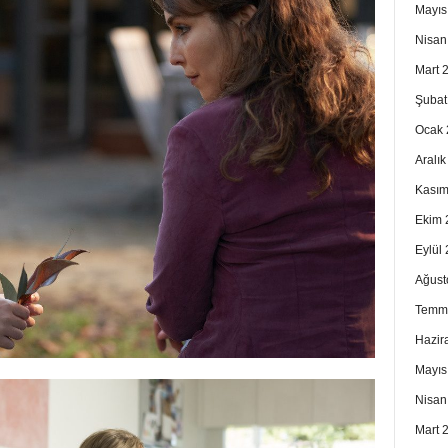
Mayıs
Nisan
Mart 
Şubat
Ocak 
Aralı
Kasım
Ekim 
Eylül
Ağust
Temm
Hazir
Mayıs
Nisan
Mart 