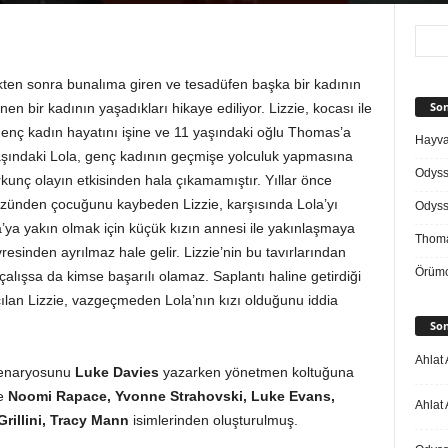
ikten sonra bunalıma giren ve tesadüfen başka bir kadının
Son
n bir kadının yaşadıkları hikaye ediliyor. Lizzie, kocası ile
nç kadın hayatını işine ve 11 yaşındaki oğlu Thomas’a
Hayvan
 yaşındaki Lola, genç kadının geçmişe yolculuk yapmasına
Odys
rkunç olayın etkisinden hala çıkamamıştır. Yıllar önce
zünden çocuğunu kaybeden Lizzie, karşısında Lola’yı
Odys
ya yakın olmak için küçük kızın annesi ile yakınlaşmaya
Thoma
resinden ayrılmaz hale gelir. Lizzie’nin bu tavırlarından
Örümc
alışsa da kimse başarılı olamaz. Saplantı haline getirdiği
çılan Lizzie, vazgeçmeden Lola’nın kızı olduğunu iddia
Son
Ahlat 
 senaryosunu
Luke Davies
yazarken yönetmen koltuğuna
se
Noomi Rapace, Yvonne Strahovski, Luke Evans,
Ahlat 
rillini, Tracy Mann
isimlerinden oluşturulmuş.