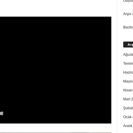
Odys
Arşiv
i
Back
Arş
Ağust
Temm
Hazir
Mayıs
Nisan
Mart 
Şubat
Ocak 
Aralı