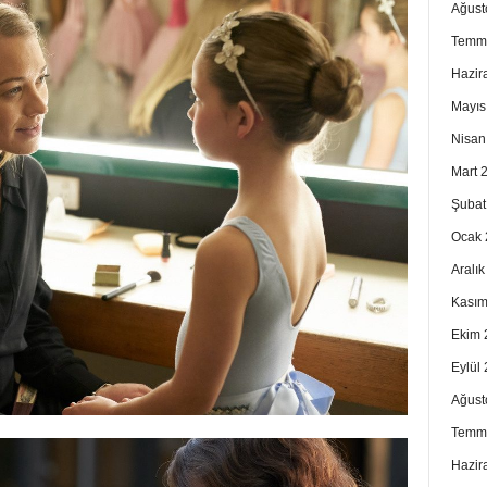
Ağust
Temm
Hazir
Mayıs
Nisan
Mart 
Şubat
Ocak 
Aralı
Kasım
Ekim 
Eylül
Ağust
Temm
Hazir