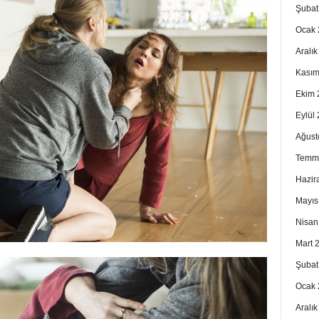
Şubat
Ocak 
Aralı
Kasım
Ekim 
Eylül
Ağust
Temm
Hazir
Mayıs
Nisan
Mart 
Şubat
Ocak 
Aralı