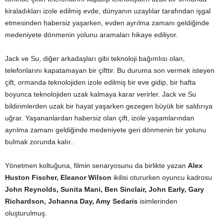
kiraladıkları izole edilmiş evde, dünyanın uzaylılar tarafından işgal
etmesinden habersiz yaşarken, evden ayrılma zamanı geldiğinde
medeniyete dönmenin yolunu aramaları hikaye ediliyor.
Jack ve Su, diğer arkadaşları gibi teknoloji bağımlısı olan,
telefonlarını kapatamayan bir çifttir. Bu duruma son vermek isteyen
çift, ormanda teknolojiden izole edilmiş bir eve gidip, bir hafta
boyunca teknolojiden uzak kalmaya karar verirler. Jack ve Su
bildirimlerden uzak bir hayat yaşarken gezegen büyük bir saldırıya
uğrar. Yaşananlardan habersiz olan çift, izole yaşamlarından
ayrılma zamanı geldiğinde medeniyete geri dönmenin bir yolunu
bulmak zorunda kalır..
Yönetmen koltuğuna, filmin senaryosunu da birlikte yazan
Alex
Huston Fischer, Eleanor Wilson
ikilisi otururken oyuncu kadrosu
John Reynolds, Sunita Mani, Ben Sinclair, John Early, Gary
Richardson, Johanna Day, Amy Sedaris
isimlerinden
oluşturulmuş.