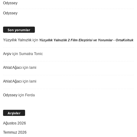
Odyssey
Odyssey
Son yorumlar
Yüzyıllık Yalnızlık
için
Yüzyıllık Yalnızlık 2 Film Eleştirisi ve Yorumlar - OrtaKoltuk
Arşiv
için
Sumatra Tonic
Ahlat Ağacı
için
lami
Ahlat Ağacı
için
lami
Odyssey
için
Ferda
Arşivler
Ağustos 2026
Temmuz 2026