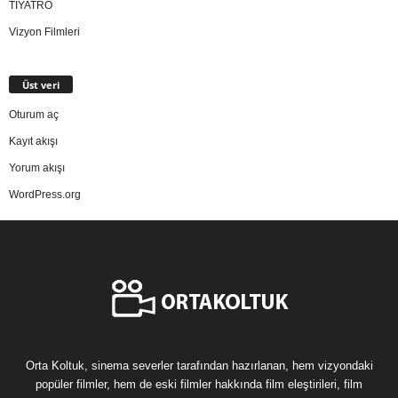
TİYATRO
Vizyon Filmleri
Üst veri
Oturum aç
Kayıt akışı
Yorum akışı
WordPress.org
Orta Koltuk, sinema severler tarafından hazırlanan, hem vizyondaki
popüler filmler, hem de eski filmler hakkında film eleştirileri, film