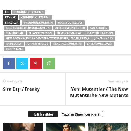
İLE
KENDINIZI KURTARIN !
KAYNAK
KENDINIZI KURTARIN !
ETİKETLER
#KENDINIZIKURTARIN
#SAVEYOURSELVES
ABD/KOMEDI-BILIMKURGU/93 DK.
ALEX HUSTON FISCHER
AMY SEDARIS
BEN SINCLAIR
ELEANOR WILSON
FILM FRAGMANLARI
GARY RICHARDSON
HTTPS://WWW.IMDB.COM/TITLE/TT7873348?REF_=NV_SR_SRSG_0
JOHANNA DAY
JOHN EARLY
JOHN REYNOLDS
KENDINIZI KURTARIN !
SAVE YOURSELVES !
SUNITA MANI
Önceki yazı
Sonraki yazı
Sıra Dışı / Freaky
Yeni Mutantlar / The New
MutantsThe New Mutants
İlgili İçerikler
Yazarın Diğer İçerikleri