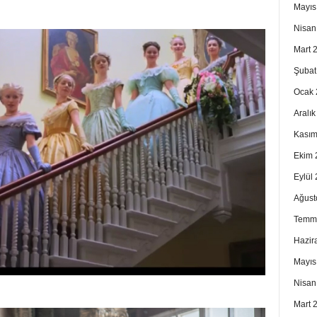
Mayıs
Nisan
Mart 
Şubat
Ocak 
Aralı
Kasım
Ekim 
Eylül
Ağust
Temm
Hazir
Mayıs
Nisan
Mart 