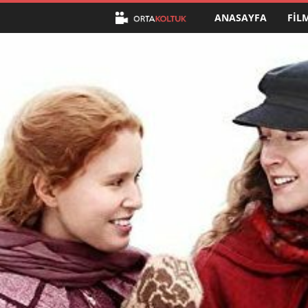
ANASAYFA
FIL
O
r
t
a
K
o
l
t
u
k