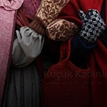
Küçük Kadınla
Yazar:
Melisa
-
20 Ocak 2020
1238
0