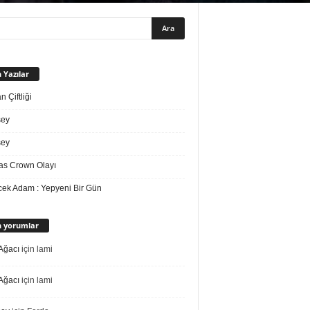
 Yazılar
 Çiftliği
sey
sey
s Crown Olayı
ek Adam : Yepyeni Bir Gün
 yorumlar
Ağacı
için
lami
Ağacı
için
lami