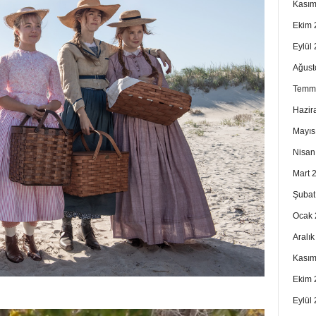
Kasım
Ekim 
Eylül
Ağust
Temm
Hazir
Mayıs
Nisan
Mart 
Şubat
Ocak 
Aralı
Kasım
Ekim 
Eylül