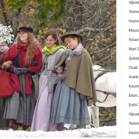
Ağust
Temm
Hazir
Mayıs
Nisan
Mart 
Şubat
Ocak 
Aralı
Kasım
Ekim 
Eylül
Ağust
Temm
Hazir