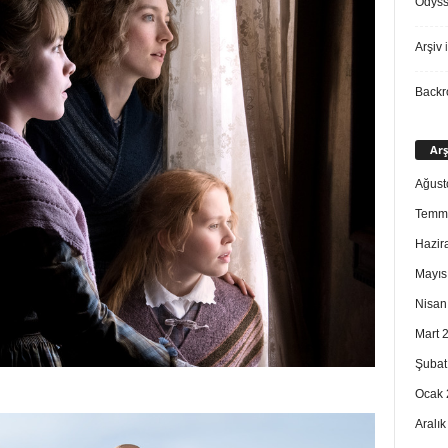
Odys
Arşiv
i
Back
Arş
Ağust
Temm
Hazir
Mayıs
Nisan
Mart 
Şubat
Ocak 
Aralı