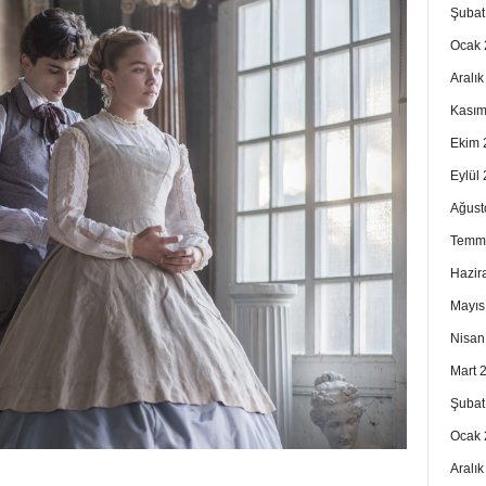
Şubat
Ocak 
Aralı
Kasım
Ekim 
Eylül
Ağust
Temm
Hazir
Mayıs
Nisan
Mart 
Şubat
Ocak 
Aralı