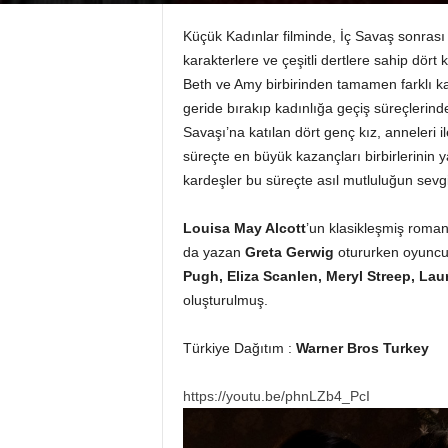
Küçük Kadınlar filminde, İç Savaş sonrası
karakterlere ve çeşitli dertlere sahip dört 
Beth ve Amy birbirinden tamamen farklı ka
geride bırakıp kadınlığa geçiş süreçlerind
Savaşı’na katılan dört genç kız, anneleri 
süreçte en büyük kazançları birbirlerinin y
kardeşler bu süreçte asıl mutluluğun sevg
Louisa May Alcott
’un klasikleşmiş roma
da yazan
Greta Gerwig
otururken oyunc
Pugh, Eliza Scanlen, Meryl Streep, La
oluşturulmuş.
Türkiye Dağıtım :
Warner Bros Turkey
https://youtu.be/phnLZb4_PcI