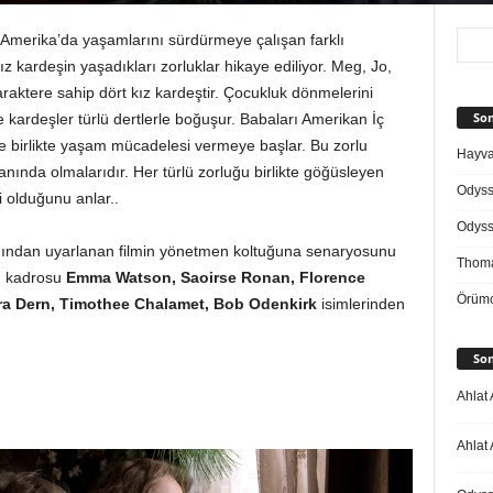
 Amerika’da yaşamlarını sürdürmeye çalışan farklı
kız kardeşin yaşadıkları zorluklar hikaye ediliyor. Meg, Jo,
raktere sahip dört kız kardeştir. Çocukluk dönmelerini
Son
e kardeşler türlü dertlerle boğuşur. Babaları Amerikan İç
ile birlikte yaşam mücadelesi vermeye başlar. Bu zorlu
Hayvan
anında olmalarıdır. Her türlü zorluğu birlikte göğüsleyen
Odys
i olduğunu anlar..
Odys
nından uyarlanan filmin yönetmen koltuğuna senaryosunu
Thoma
u kadrosu
Emma Watson, Saoirse Ronan, Florence
Örümc
ura Dern, Timothee Chalamet, Bob Odenkirk
isimlerinden
Son
Ahlat 
Ahlat 