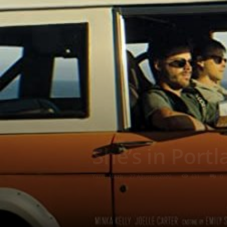
She’s in Port
Yazar:
Nazlı
-
27 Ağustos 2020
431
0