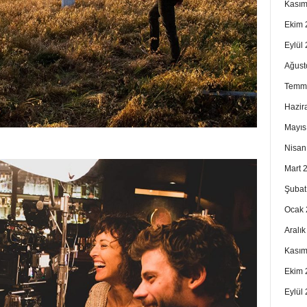
Kasım
Ekim 
Eylül
Ağust
Temm
Hazir
Mayıs
Nisan
Mart 
Şubat
Ocak 
Aralı
Kasım
Ekim 
Eylül