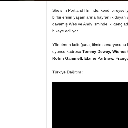
She’s İn Portland filminde, kendi bireyse
birbirlerinin yaşamlarına hayranlık duyan 
dayamış Wes ve Andy isminde iki genç adam
hikaye ediliyor.
Yönetmen koltuğuna, filmin senaryosunu
oyuncu kadrosu
Tommy Dewey, Wishesh C
Robin Gammell,
Elaine Partnow, Fran
Türkiye Dağıtım :