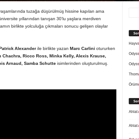
l yaşamlarında tuzağa düşürülmüş hissine kapılan ama
üniversite yıllarından tanışan 30’lu yaşlara merdiven
ın birlikte yolculuğa çıkmaları sonucu gelişen olaylar
Son
Hayvan
Patrick Alexander
ile birlikte yazan
Marc Carlini
otururken
Odys
hachra, Ricco Ross, Minka Kelly, Alexis Krause,
çois Arnaud, Samba Schutte
isimlerinden oluşturulmuş.
Odys
Thoma
Örümc
Son
Ahlat 
Ahlat 