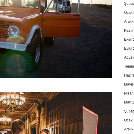
Şubat
Ocak 
Aralı
Kasım
Ekim 
Eylül
Ağust
Temm
Hazir
Mayıs
Nisan
Mart 
Şubat
Ocak 
Aralı