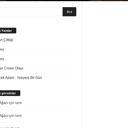
 Yazılar
 Çiftliği
sey
sey
s Crown Olayı
ek Adam : Yepyeni Bir Gün
 yorumlar
Ağacı
için
lami
Ağacı
için
lami