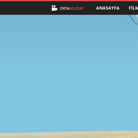
ANASAYFA
FIL
O
r
t
a
K
o
l
t
u
k