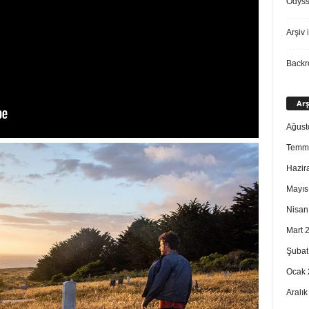
Odys
Arşiv
i
Back
Arş
Ağust
Temm
Hazir
Mayıs
Nisan
Mart 
Şubat
Ocak 
Aralı