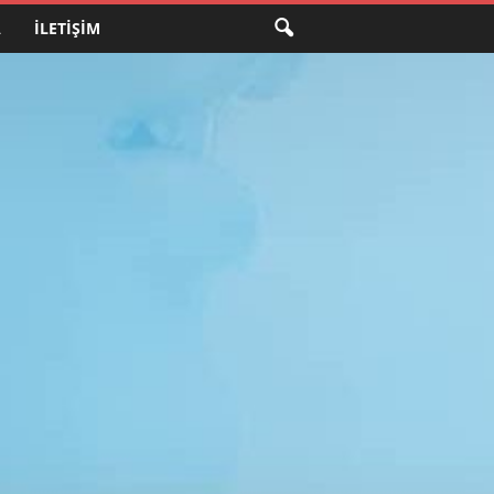
A
İLETIŞIM