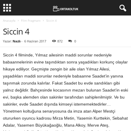
Anasayfa
Film Fragmanı
Siccin 4
Siccin 4
Yazar:
Nazlı
-
6 Haziran 2017
872
0
Siccin 4 filminde, Yılmaz ailesinin maddi sorunlar nedeniyle
babaannelerinin evine taşındıktan sonra yaşadıkları korkunç olaylar
hikaye ediliyor. Geçmişte zengin bir aile olan Yılmaz Ailesi,
yaşadıkları maddi sorunlar nedeniyle babaanne Saadet’in yanına
taşınmak zorunda kalırlar. Fakat Saadet bu evde sandıkları gibi
yalnız değildir. Bahçesinde kocasının mezarı bulunan Saadet’in eski
evi, başka alemden olan sakinler tarafından sahiplenilmiştir. Ve bu
sakinler, evde Saadet dışında kimseyi istememektedirler…
Yönetmen koltuğuna senaryosuna da imza atan Alper Mestçi
otururken oyuncu kadrosu Mirza Metin, Yasemin Kurttekin, Sebahat
Adalar, Yasemen Büyükağaoğlu, Mana Alkoy, Merve Ateş,