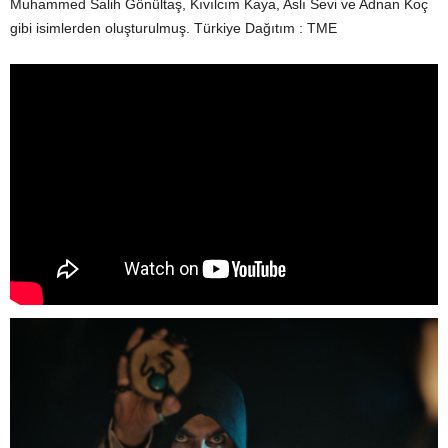
Muhammed Salih Gönültaş, Kıvılcım Kaya, Aslı Sevi ve Adnan Koç
gibi isimlerden oluşturulmuş. Türkiye Dağıtım : TME