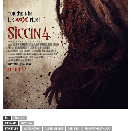
İLE
SICCIN 4
KAYNAK
SICCIN 4
ETİKETLER
ADNAN KOÇ
ALPER MESTÇI
ASLI SEVI
FILM FRAGMANLARI