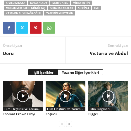
KIVILCIM KAYA
MANA ALKOY
MERVE ATEŞ
MIRZA METIN
MUHAMMED SALIH GÖNÜLTAŞ
SEBAHAT ADALAR
SICCIN 4
TME
YASEMEN BÜYÜKAĞAOĞLU
YASEMIN KURTTEKIN
Önceki yazı
Sonraki yazı
Doru
Vıctorıa ve Abdul
İlgili İçerikler
Yazarın Diğer İçerikleri
Film Eleştirisi ve Yorumlar
Film Eleştirisi ve Yorumlar
Film Fragmanı
Thomas Crown Olayı
Koşucu
Digger