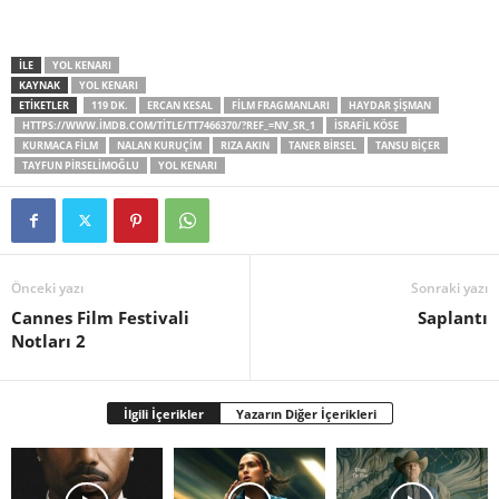
İLE
YOL KENARI
KAYNAK
YOL KENARI
ETİKETLER
119 DK.
ERCAN KESAL
FILM FRAGMANLARI
HAYDAR ŞIŞMAN
HTTPS://WWW.IMDB.COM/TITLE/TT7466370/?REF_=NV_SR_1
İSRAFIL KÖSE
KURMACA FILM
NALAN KURUÇIM
RIZA AKIN
TANER BIRSEL
TANSU BIÇER
TAYFUN PIRSELIMOĞLU
YOL KENARI
Önceki yazı
Sonraki yazı
Cannes Film Festivali
Saplantı
Notları 2
İlgili İçerikler
Yazarın Diğer İçerikleri