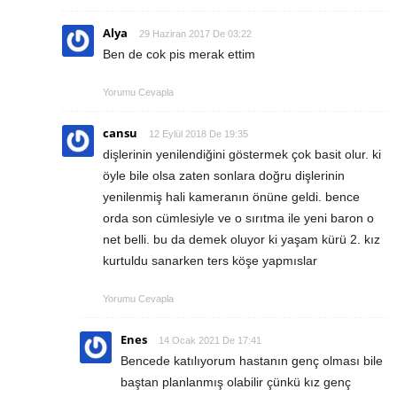
Alya
29 Haziran 2017 De 03:22
Ben de cok pis merak ettim
Yorumu Cevapla
cansu
12 Eylül 2018 De 19:35
dişlerinin yenilendiğini göstermek çok basit olur. ki
öyle bile olsa zaten sonlara doğru dişlerinin
yenilenmiş hali kameranın önüne geldi. bence
orda son cümlesiyle ve o sırıtma ile yeni baron o
net belli. bu da demek oluyor ki yaşam kürü 2. kız
kurtuldu sanarken ters köşe yapmıslar
Yorumu Cevapla
Enes
14 Ocak 2021 De 17:41
Bencede katılıyorum hastanın genç olması bile
baştan planlanmış olabilir çünkü kız genç