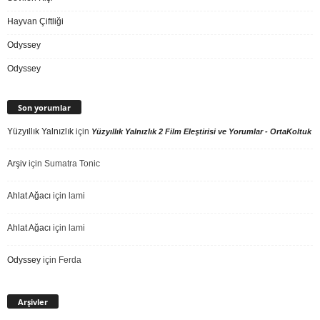
Hayvan Çiftliği
Odyssey
Odyssey
Son yorumlar
Yüzyıllık Yalnızlık
için
Yüzyıllık Yalnızlık 2 Film Eleştirisi ve Yorumlar - OrtaKoltuk
Arşiv
için
Sumatra Tonic
Ahlat Ağacı
için
lami
Ahlat Ağacı
için
lami
Odyssey
için
Ferda
Arşivler