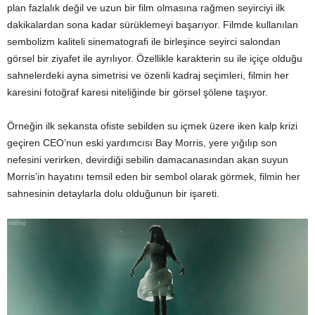
plan fazlalık değil ve uzun bir film olmasına rağmen seyirciyi ilk
dakikalardan sona kadar sürüklemeyi başarıyor. Filmde kullanılan
sembolizm kaliteli sinematografi ile birleşince seyirci salondan
görsel bir ziyafet ile ayrılıyor. Özellikle karakterin su ile içiçe olduğu
sahnelerdeki ayna simetrisi ve özenli kadraj seçimleri, filmin her
karesini fotoğraf karesi niteliğinde bir görsel şölene taşıyor.
Örneğin ilk sekansta ofiste sebilden su içmek üzere iken kalp krizi
geçiren CEO’nun eski yardımcısı Bay Morris, yere yığılıp son
nefesini verirken, devirdiği sebilin damacanasından akan suyun
Morris’in hayatını temsil eden bir sembol olarak görmek, filmin her
sahnesinin detaylarla dolu olduğunun bir işareti.