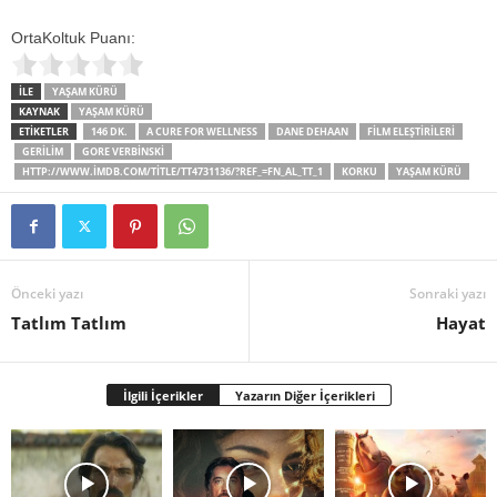
OrtaKoltuk Puanı:
İLE
YAŞAM KÜRÜ
KAYNAK
YAŞAM KÜRÜ
ETİKETLER
146 DK.
A CURE FOR WELLNESS
DANE DEHAAN
FILM ELEŞTIRILERI
GERILIM
GORE VERBINSKI
HTTP://WWW.IMDB.COM/TITLE/TT4731136/?REF_=FN_AL_TT_1
KORKU
YAŞAM KÜRÜ
Önceki yazı
Sonraki yazı
Tatlım Tatlım
Hayat
İlgili İçerikler
Yazarın Diğer İçerikleri