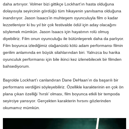
daha artırıyor. Volmer bizi gittikçe Lockhart’ın hasta olduğuna
dolayısıyla seyircinin gördüğü tüm hikayenin yanılsama olduğuna
inandırıyor. Jason Isaacs’in muhteşem oyunculuyla film o kadar
lezzetleniyor ki bu yıl bir çok festivalde ödül için aday olacağını
söylemek mümkün. Jason Isaacs için hayatının rolü olmuş
diyebiliriz. Film onun oyunculuğu ile bütünleşerek daha da parlıyor.
Film boyunca izlediğimiz olağanüstü kötü adam performansı filmin
gerilim anlamında en büyük silahlarından biri. Yalnızca bu harika
oyunculuk performansı için bile ikinci kez izlenebilecek bir filmden
bahsediyorum.
Başrolde Lockhart’ı canlandıran Dane DeHaan’ın da başarılı bir
performans verdiğini söyleyebiliriz. Özellikle karakterinin en çok ön
plana çıkan özelliği ‘hırslı’ olması, film boyunca etkili bir tempoda
seyirciye yansıyor. Gerçekten karakterin hırsını gözlerinden
okumamız mümkün.