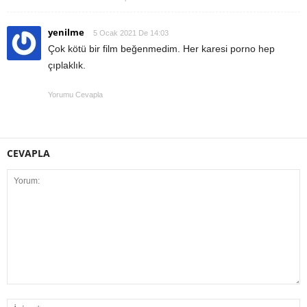
yenilme
5 Ocak 2021 De 14:03
Çok kötü bir film beğenmedim. Her karesi porno hep
çıplaklık.
Yorumu Cevapla
CEVAPLA