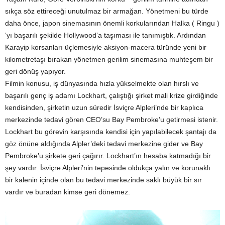
sıkça söz ettireceği unutulmaz bir armağan. Yönetmeni bu türde
daha önce, japon sinemasının önemli korkularından Halka ( Ringu )
‘yı başarılı şekilde Hollywood’a taşıması ile tanımıştık. Ardından
Karayip korsanları üçlemesiyle aksiyon-macera türünde yeni bir
kilometretaşı bırakan yönetmen gerilim sinemasına muhteşem bir
geri dönüş yapıyor.
Filmin konusu, iş dünyasında hızla yükselmekte olan hırslı ve
başarılı genç iş adamı Lockhart, çalıştığı şirket mali krize girdiğinde
kendisinden, şirketin uzun süredir İsviçre Alpleri’nde bir kaplıca
merkezinde tedavi gören CEO’su Bay Pembroke’u getirmesi istenir.
Lockhart bu görevin karşısında kendisi için yapılabilecek şantajı da
göz önüne aldığında Alpler’deki tedavi merkezine gider ve Bay
Pembroke’u şirkete geri çağırır. Lockhart’ın hesaba katmadığı bir
şey vardır. İsviçre Alpleri’nin tepesinde oldukça yalın ve korunaklı
bir kalenin içinde olan bu tedavi merkezinde saklı büyük bir sır
vardır ve buradan kimse geri dönemez.