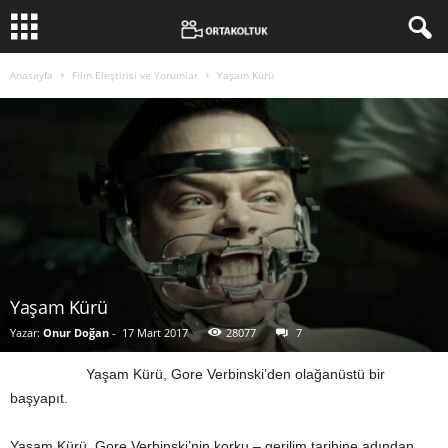
Anasayfa
Film Eleştirisi ve Yorumlar
Yaşam Kürü
Yaşam Kürü
Yazar:
Onur Doğan
-
17 Mart 2017
28077
7
Yaşam Kürü, Gore Verbinski’den olağanüstü bir
başyapıt.
Yaşam Kürü, Gore Verbinski’nin korku – gerilim tarihine adından