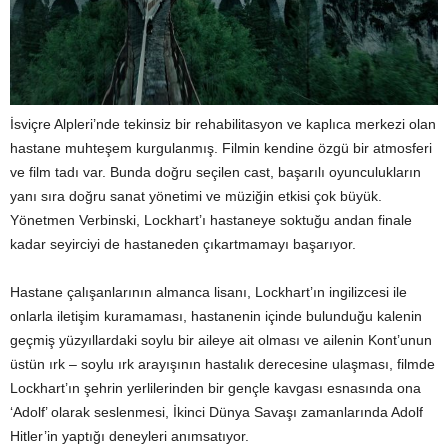
İsviçre Alpleri’nde tekinsiz bir rehabilitasyon ve kaplıca merkezi olan
hastane muhteşem kurgulanmış. Filmin kendine özgü bir atmosferi
ve film tadı var. Bunda doğru seçilen cast, başarılı oyunculukların
yanı sıra doğru sanat yönetimi ve müziğin etkisi çok büyük.
Yönetmen Verbinski, Lockhart’ı hastaneye soktuğu andan finale
kadar seyirciyi de hastaneden çıkartmamayı başarıyor.
Hastane çalışanlarının almanca lisanı, Lockhart’ın ingilizcesi ile
onlarla iletişim kuramaması, hastanenin içinde bulunduğu kalenin
geçmiş yüzyıllardaki soylu bir aileye ait olması ve ailenin Kont’unun
üstün ırk – soylu ırk arayışının hastalık derecesine ulaşması, filmde
Lockhart’ın şehrin yerlilerinden bir gençle kavgası esnasında ona
‘Adolf’ olarak seslenmesi, İkinci Dünya Savaşı zamanlarında Adolf
Hitler’in yaptığı deneyleri anımsatıyor.