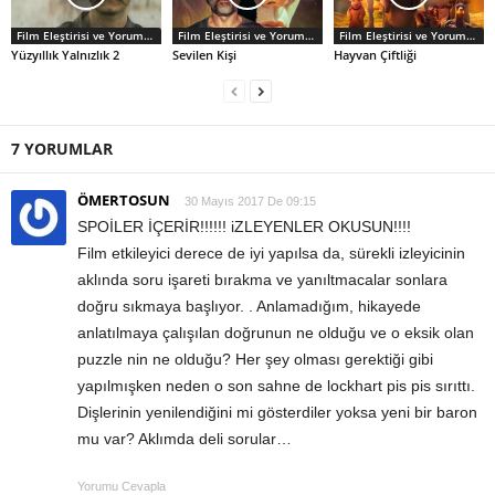
Film Eleştirisi ve Yorumlar
Film Eleştirisi ve Yorumlar
Film Eleştirisi ve Yorumlar
Yüzyıllık Yalnızlık 2
Sevilen Kişi
Hayvan Çiftliği
7 YORUMLAR
ÖMERTOSUN
30 Mayıs 2017 De 09:15
SPOİLER İÇERİR!!!!!! iZLEYENLER OKUSUN!!!!
Film etkileyici derece de iyi yapılsa da, sürekli izleyicinin
aklında soru işareti bırakma ve yanıltmacalar sonlara
doğru sıkmaya başlıyor. . Anlamadığım, hikayede
anlatılmaya çalışılan doğrunun ne olduğu ve o eksik olan
puzzle nin ne olduğu? Her şey olması gerektiği gibi
yapılmışken neden o son sahne de lockhart pis pis sırıttı.
Dişlerinin yenilendiğini mi gösterdiler yoksa yeni bir baron
mu var? Aklımda deli sorular…
Yorumu Cevapla