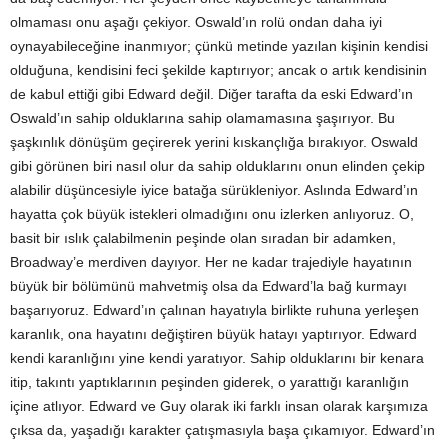
olmaması onu aşağı çekiyor. Oswald’ın rolü ondan daha iyi
oynayabileceğine inanmıyor; çünkü metinde yazılan kişinin kendisi
olduğuna, kendisini feci şekilde kaptırıyor; ancak o artık kendisinin
de kabul ettiği gibi Edward değil. Diğer tarafta da eski Edward’ın
Oswald’ın sahip olduklarına sahip olamamasına şaşırıyor. Bu
şaşkınlık dönüşüm geçirerek yerini kıskançlığa bırakıyor. Oswald
gibi görünen biri nasıl olur da sahip olduklarını onun elinden çekip
alabilir düşüncesiyle iyice batağa sürükleniyor. Aslında Edward’ın
hayatta çok büyük istekleri olmadığını onu izlerken anlıyoruz. O,
basit bir ıslık çalabilmenin peşinde olan sıradan bir adamken,
Broadway’e merdiven dayıyor. Her ne kadar trajediyle hayatının
büyük bir bölümünü mahvetmiş olsa da Edward’la bağ kurmayı
başarıyoruz. Edward’ın çalınan hayatıyla birlikte ruhuna yerleşen
karanlık, ona hayatını değiştiren büyük hatayı yaptırıyor. Edward
kendi karanlığını yine kendi yaratıyor. Sahip olduklarını bir kenara
itip, takıntı yaptıklarının peşinden giderek, o yarattığı karanlığın
içine atlıyor. Edward ve Guy olarak iki farklı insan olarak karşımıza
çıksa da, yaşadığı karakter çatışmasıyla başa çıkamıyor. Edward’ın