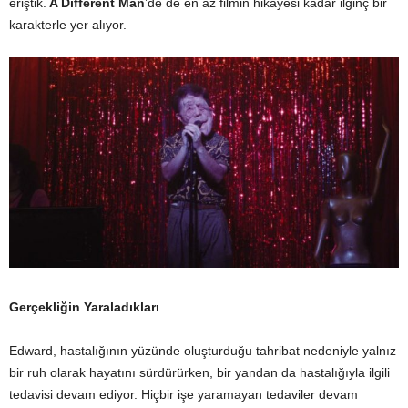
eriştik.
A Different Man
’de de en az filmin hikayesi kadar ilginç bir
karakterle yer alıyor.
Gerçekliğin Yaraladıkları
Edward, hastalığının yüzünde oluşturduğu tahribat nedeniyle yalnız
bir ruh olarak hayatını sürdürürken, bir yandan da hastalığıyla ilgili
tedavisi devam ediyor. Hiçbir işe yaramayan tedaviler devam