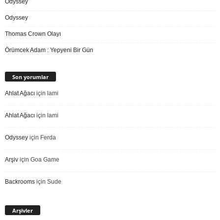
Odyssey
Odyssey
Thomas Crown Olayı
Örümcek Adam : Yepyeni Bir Gün
Son yorumlar
Ahlat Ağacı
için
lami
Ahlat Ağacı
için
lami
Odyssey
için
Ferda
Arşiv
için
Goa Game
Backrooms
için
Sude
Arşivler