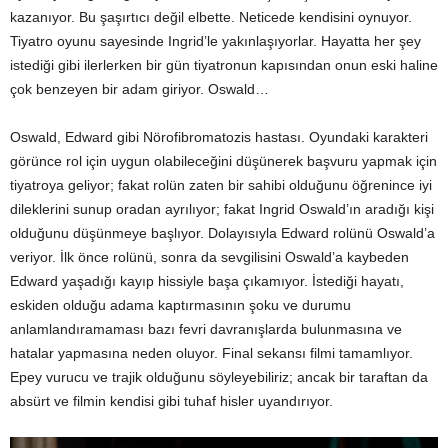
kazanıyor. Bu şaşırtıcı değil elbette. Neticede kendisini oynuyor.
Tiyatro oyunu sayesinde Ingrid’le yakınlaşıyorlar. Hayatta her şey
istediği gibi ilerlerken bir gün tiyatronun kapısından onun eski haline
çok benzeyen bir adam giriyor. Oswald…
Oswald, Edward gibi Nörofibromatozis hastası. Oyundaki karakteri
görünce rol için uygun olabileceğini düşünerek başvuru yapmak için
tiyatroya geliyor; fakat rolün zaten bir sahibi olduğunu öğrenince iyi
dileklerini sunup oradan ayrılıyor; fakat Ingrid Oswald’ın aradığı kişi
olduğunu düşünmeye başlıyor. Dolayısıyla Edward rolünü Oswald’a
veriyor. İlk önce rolünü, sonra da sevgilisini Oswald’a kaybeden
Edward yaşadığı kayıp hissiyle başa çıkamıyor. İstediği hayatı,
eskiden olduğu adama kaptırmasının şoku ve durumu
anlamlandıramaması bazı fevri davranışlarda bulunmasına ve
hatalar yapmasına neden oluyor. Final sekansı filmi tamamlıyor.
Epey vurucu ve trajik olduğunu söyleyebiliriz; ancak bir taraftan da
absürt ve filmin kendisi gibi tuhaf hisler uyandırıyor.