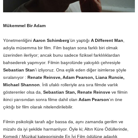
Mükemmel Bir Adam
Yönetmenliğini
Aaron Schimberg
’ün yaptığı
A Different Man
,
adıyla müsemma bir film. Film baştan sona farklı biri olmak
üzerinden ilerliyor; ancak bunu sadece fiziksel farklılıklardan
bahsederek yapmıyor. Filmin başrolünde yakışıklı çehresiyle
Sebastian Stan
’i izliyoruz. Ona eşlik eden diğer isimlerse şöyle
sıralanıyor :
Renate Reinsve, Adam Pearson, Liana Runcie,
Michael Shannon
. İrili ufaklı rolleriyle ara sıra filmde varlık
gösterenler olsa da,
Sebastian Stan, Renate Reinsve
ve filmin
ikinci yarısından sonra filme dahil olan
Adam Pearson
’ın öne
çıktığı bir film olarak nitelendirilebilir.
Filmin psikolojik tarafı ağır bassa da, aynı zamanda gerilim ve
mizahı da iyi şekilde harmanlıyor. Öyle ki; Altın Küre Ödüllerinde,
Komedi / Müzikal kategorisinde En İyi Film ödülüne adaylık