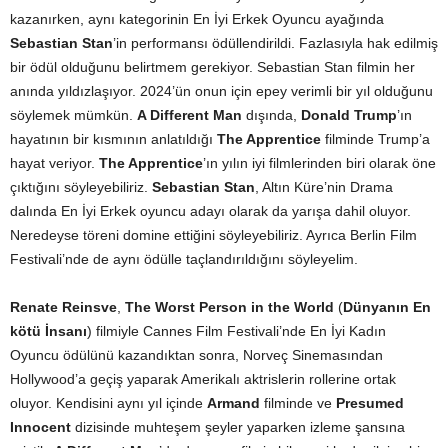
kazanırken, aynı kategorinin En İyi Erkek Oyuncu ayağında
Sebastian Stan
’in performansı ödüllendirildi. Fazlasıyla hak edilmiş
bir ödül olduğunu belirtmem gerekiyor. Sebastian Stan filmin her
anında yıldızlaşıyor. 2024’ün onun için epey verimli bir yıl olduğunu
söylemek mümkün.
A Different Man
dışında,
Donald Trump
’ın
hayatının bir kısmının anlatıldığı
The Apprentice
filminde Trump’a
hayat veriyor.
The Apprentice
’ın yılın iyi filmlerinden biri olarak öne
çıktığını söyleyebiliriz.
Sebastian Stan
, Altın Küre’nin Drama
dalında En İyi Erkek oyuncu adayı olarak da yarışa dahil oluyor.
Neredeyse töreni domine ettiğini söyleyebiliriz. Ayrıca Berlin Film
Festivali’nde de aynı ödülle taçlandırıldığını söyleyelim.
Renate Reinsve
,
The Worst Person in the World
(
Dünyanın En
kötü İnsanı
) filmiyle Cannes Film Festivali’nde En İyi Kadın
Oyuncu ödülünü kazandıktan sonra, Norveç Sinemasından
Hollywood’a geçiş yaparak Amerikalı aktrislerin rollerine ortak
oluyor. Kendisini aynı yıl içinde
Armand
filminde ve
Presumed
Innocent
dizisinde muhteşem şeyler yaparken izleme şansına