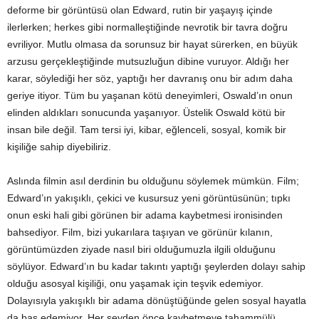
deforme bir görüntüsü olan Edward, rutin bir yaşayış içinde
ilerlerken; herkes gibi normalleştiğinde nevrotik bir tavra doğru
evriliyor. Mutlu olmasa da sorunsuz bir hayat sürerken, en büyük
arzusu gerçekleştiğinde mutsuzluğun dibine vuruyor. Aldığı her
karar, söylediği her söz, yaptığı her davranış onu bir adım daha
geriye itiyor. Tüm bu yaşanan kötü deneyimleri, Oswald’ın onun
elinden aldıkları sonucunda yaşanıyor. Üstelik Oswald kötü bir
insan bile değil. Tam tersi iyi, kibar, eğlenceli, sosyal, komik bir
kişiliğe sahip diyebiliriz.
Aslında filmin asıl derdinin bu olduğunu söylemek mümkün. Film;
Edward’ın yakışıklı, çekici ve kusursuz yeni görüntüsünün; tıpkı
onun eski hali gibi görünen bir adama kaybetmesi ironisinden
bahsediyor. Film, bizi yukarılara taşıyan ve görünür kılanın,
görüntümüzden ziyade nasıl biri olduğumuzla ilgili olduğunu
söylüyor. Edward’ın bu kadar takıntı yaptığı şeylerden dolayı sahip
olduğu asosyal kişiliği, onu yaşamak için teşvik edemiyor.
Dolayısıyla yakışıklı bir adama dönüştüğünde gelen sosyal hayatla
da baş edemiyor. Her şeyden önce kaybetmeye tahammülü