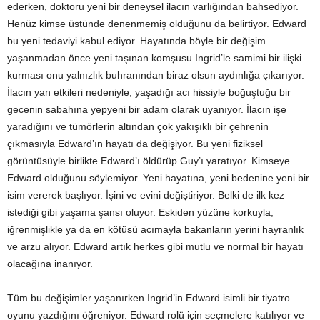
ederken, doktoru yeni bir deneysel ilacın varlığından bahsediyor.
Henüz kimse üstünde denenmemiş olduğunu da belirtiyor. Edward
bu yeni tedaviyi kabul ediyor. Hayatında böyle bir değişim
yaşanmadan önce yeni taşınan komşusu Ingrid’le samimi bir ilişki
kurması onu yalnızlık buhranından biraz olsun aydınlığa çıkarıyor.
İlacın yan etkileri nedeniyle, yaşadığı acı hissiyle boğuştuğu bir
gecenin sabahına yepyeni bir adam olarak uyanıyor. İlacın işe
yaradığını ve tümörlerin altından çok yakışıklı bir çehrenin
çıkmasıyla Edward’ın hayatı da değişiyor. Bu yeni fiziksel
görüntüsüyle birlikte Edward’ı öldürüp Guy’ı yaratıyor. Kimseye
Edward olduğunu söylemiyor. Yeni hayatına, yeni bedenine yeni bir
isim vererek başlıyor. İşini ve evini değiştiriyor. Belki de ilk kez
istediği gibi yaşama şansı oluyor. Eskiden yüzüne korkuyla,
iğrenmişlikle ya da en kötüsü acımayla bakanların yerini hayranlık
ve arzu alıyor. Edward artık herkes gibi mutlu ve normal bir hayatı
olacağına inanıyor.
Tüm bu değişimler yaşanırken Ingrid’in Edward isimli bir tiyatro
oyunu yazdığını öğreniyor. Edward rolü için seçmelere katılıyor ve