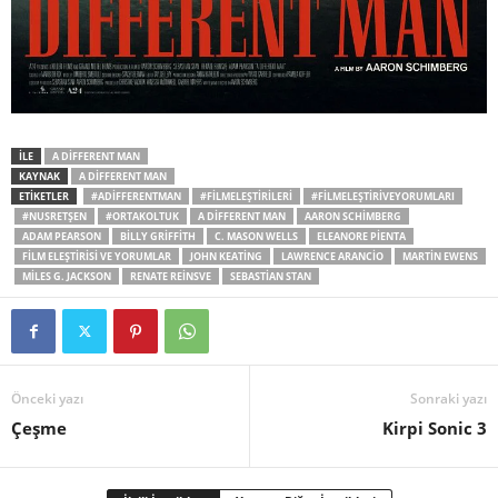
İLE
A DIFFERENT MAN
KAYNAK
A DIFFERENT MAN
ETİKETLER
#ADIFFERENTMAN
#FILMELEŞTIRILERI
#FILMELEŞTIRIVEYORUMLARI
#NUSRETŞEN
#ORTAKOLTUK
A DIFFERENT MAN
AARON SCHIMBERG
ADAM PEARSON
BILLY GRIFFITH
C. MASON WELLS
ELEANORE PIENTA
FILM ELEŞTIRISI VE YORUMLAR
JOHN KEATING
LAWRENCE ARANCIO
MARTIN EWENS
MILES G. JACKSON
RENATE REINSVE
SEBASTIAN STAN
Önceki yazı
Sonraki yazı
Çeşme
Kirpi Sonic 3