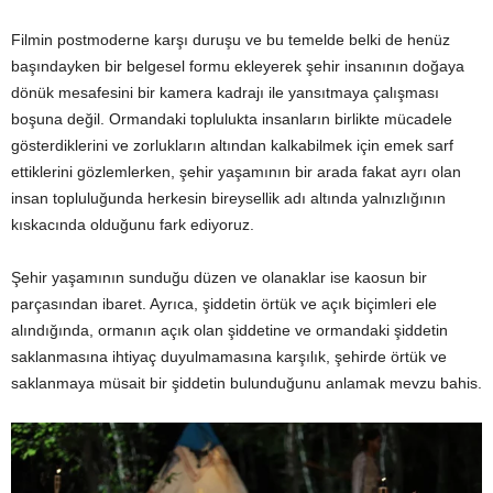
Filmin postmoderne karşı duruşu ve bu temelde belki de henüz
başındayken bir belgesel formu ekleyerek şehir insanının doğaya
dönük mesafesini bir kamera kadrajı ile yansıtmaya çalışması
boşuna değil. Ormandaki toplulukta insanların birlikte mücadele
gösterdiklerini ve zorlukların altından kalkabilmek için emek sarf
ettiklerini gözlemlerken, şehir yaşamının bir arada fakat ayrı olan
insan topluluğunda herkesin bireysellik adı altında yalnızlığının
kıskacında olduğunu fark ediyoruz.
Şehir yaşamının sunduğu düzen ve olanaklar ise kaosun bir
parçasından ibaret. Ayrıca, şiddetin örtük ve açık biçimleri ele
alındığında, ormanın açık olan şiddetine ve ormandaki şiddetin
saklanmasına ihtiyaç duyulmamasına karşılık, şehirde örtük ve
saklanmaya müsait bir şiddetin bulunduğunu anlamak mevzu bahis.