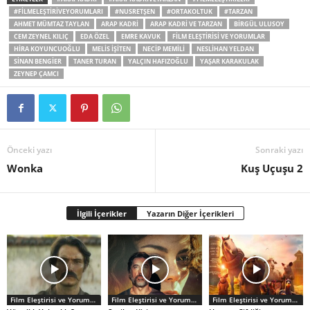
#FILMELEŞTIRIVEYORUMLARI
#NUSRETŞEN
#ORTAKOLTUK
#TARZAN
AHMET MÜMTAZ TAYLAN
ARAP KADRI
ARAP KADRI VE TARZAN
BIRGÜL ULUSOY
CEM ZEYNEL KILIÇ
EDA ÖZEL
EMRE KAVUK
FILM ELEŞTIRISI VE YORUMLAR
HIRA KOYUNCUOĞLU
MELIS İŞITEN
NECIP MEMILI
NESLIHAN YELDAN
SINAN BENGIER
TANER TURAN
YALÇIN HAFIZOĞLU
YAŞAR KARAKULAK
ZEYNEP ÇAMCI
Önceki yazı
Sonraki yazı
Wonka
Kuş Uçuşu 2
İlgili İçerikler
Yazarın Diğer İçerikleri
Film Eleştirisi ve Yorumlar
Film Eleştirisi ve Yorumlar
Film Eleştirisi ve Yorumlar