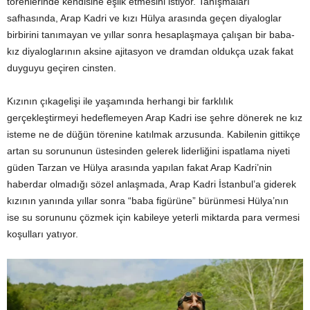
törenlerinde kendisine eşlik etmesini istiyor. Tanışmaları
safhasında, Arap Kadri ve kızı Hülya arasında geçen diyaloglar
birbirini tanımayan ve yıllar sonra hesaplaşmaya çalışan bir baba-
kız diyaloglarının aksine ajitasyon ve dramdan oldukça uzak fakat
duyguyu geçiren cinsten.
Kızının çıkagelişi ile yaşamında herhangi bir farklılık
gerçekleştirmeyi hedeflemeyen Arap Kadri ise şehre dönerek ne kız
isteme ne de düğün törenine katılmak arzusunda. Kabilenin gittikçe
artan su sorununun üstesinden gelerek liderliğini ispatlama niyeti
güden Tarzan ve Hülya arasında yapılan fakat Arap Kadri’nin
haberdar olmadığı sözel anlaşmada, Arap Kadri İstanbul’a giderek
kızının yanında yıllar sonra “baba figürüne” bürünmesi Hülya’nın
ise su sorununu çözmek için kabileye yeterli miktarda para vermesi
koşulları yatıyor.