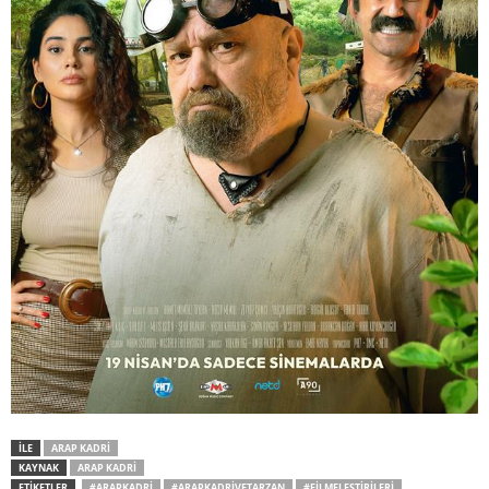
İLE
ARAP KADRI
KAYNAK
ARAP KADRI
ETİKETLER
#ARAPKADRI
#ARAPKADRIVETARZAN
#FILMELEŞTIRILERI