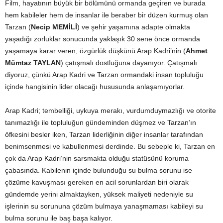
Film, hayatının büyük bir bölümünü ormanda geçiren ve burada
hem kabileler hem de insanlar ile beraber bir düzen kurmuş olan
Tarzan (
Necip MEMİLİ
) ve şehir yaşamına adapte olmakta
yaşadığı zorluklar sonucunda yaklaşık 30 sene önce ormanda
yaşamaya karar veren, özgürlük düşkünü Arap Kadri’nin (
Ahmet
Mümtaz TAYLAN
) çatışmalı dostluğuna dayanıyor. Çatışmalı
diyoruz, çünkü Arap Kadri ve Tarzan ormandaki insan topluluğu
içinde hangisinin lider olacağı hususunda anlaşamıyorlar.
Arap Kadri; tembelliği, uykuya merakı, vurdumduymazlığı ve otorite
tanımazlığı ile topluluğun gündeminden düşmez ve Tarzan’ın
öfkesini besler iken, Tarzan liderliğinin diğer insanlar tarafından
benimsenmesi ve kabullenmesi derdinde. Bu sebeple ki, Tarzan en
çok da Arap Kadri’nin sarsmakta olduğu statüsünü koruma
çabasında. Kabilenin içinde bulunduğu su bulma sorunu ise
çözüme kavuşması gereken en acil sorunlardan biri olarak
gündemde yerini almaktayken, yüksek maliyeti nedeniyle su
işlerinin su sorununa çözüm bulmaya yanaşmaması kabileyi su
bulma sorunu ile baş başa kalıyor.