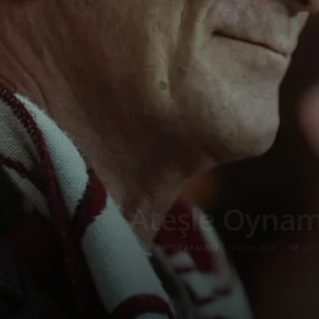
Ateşle Oyna
Yazar:
VİKTOR APALAÇİ
-
14 Ekim 2024
327