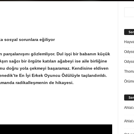
Son
sosyal sorunlara eğiliyor
Hayvan
Odys
nin parçalanışını gözlemliyor. Dul işçi bir babanın küçük
şırı sağcı bir örgüte katılan ağabeyi ise aile birliğine
Odys
unu doğru yola çekmeyi başaramaz. Kendisine eldiven
Thoma
enedik’te En İyi Erkek Oyuncu Ödülüyle taçlandırıldı.
Örümc
zamanda radikalleşmenin de hikayesi.
Son
Ahlat 
Ahlat 