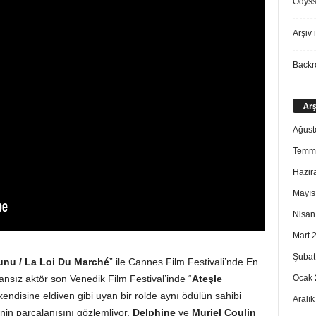
Odys
Arşiv
i
Back
Arş
Ağust
Temm
Hazir
Mayıs
Nisan
Mart 
Şubat
unu / La Loi Du Marché
” ile Cannes Film Festivali’nde En
Ocak 
nsız aktör son Venedik Film Festival’inde “
Ateşle
, kendisine eldiven gibi uyan bir rolde aynı ödülün sahibi
Aralı
lenin parçalanışını gözlemliyor.
Delphine
ve
Muriel Coulin