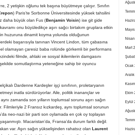
Ağust
erre, 2 yetişkin oğlunu tek başına büyütmeye çalışır. Sınıfın
Temm
Crepon
) Paris’te Sorbonne Üniversitesinde yüksek tahsilini
az daha büyük olan Fus (
Benjamin Voisin
) ise git gide
Hazir
 kavramı onu büyüledikçe aşırı sağcı birtakım gruplara etkin
Mayıs
lenin huzuruna dinamit koyma yolunda olduğunun
Nisan
lmlerdeki başarısıyla tanınan Vincent Lindon, tüm çabasına
Mart 
l olamayan çaresiz baba rolünde görkemli bir performans
zindeki filmde, ahlaki ve sosyal ikilemlerin damgasını
Şubat
r şekilde somutlaştırma yeteneğine sahip bir oyuncu
Ocak 
Aralı
Kasım
Belçikalı Dardenne Kardeşler işçi sınıfının, proletaryanın
etmeyi inatla sürdürüyorlar. Aile, politik inanançlar ve
Ekim 
 aynı zamanda son yılların toplumsal sorunu aşırı sağın
Eylül
ir. Filmleriyle 2 Fransız kızkardeş, aynı toplumsal sorunun
Ağust
nya’da neo-nazi bir parti son oylamada en çok oy toplayan
Temm
yaşanmıştı. Macaristan’da, Fransa’da durum farklı değil.
akan var. Aşırı sağın yükselişinden rahatsız olan
Laurent
Hazir