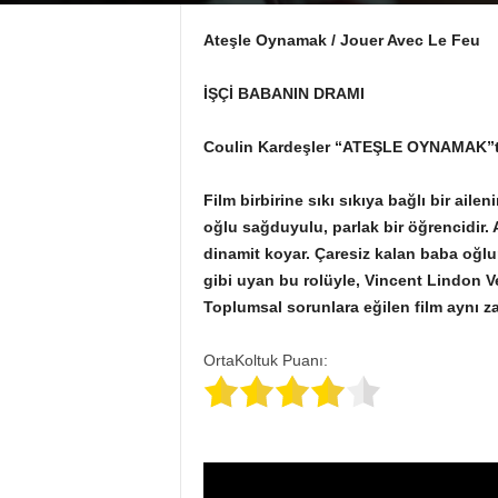
Ateşle Oynamak / Jouer Avec Le Feu
İŞÇİ BABANIN DRAMI
Coulin Kardeşler “ATEŞLE OYNAMAK”ta 
Film birbirine sıkı sıkıya bağlı bir aile
oğlu sağduyulu, parlak bir öğrencidir. A
dinamit koyar. Çaresiz kalan baba oğl
gibi uyan bu rolüyle, Vincent Lindon V
Toplumsal sorunlara eğilen film aynı 
OrtaKoltuk Puanı: