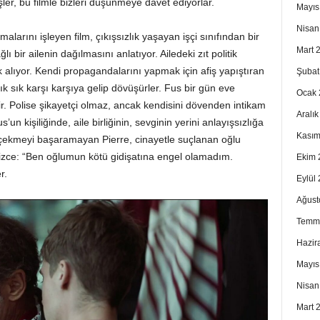
eşler, bu filmle bizleri düşünmeye davet ediyorlar.
Mayıs
Nisan
emalarını işleyen film, çıkışsızlık yaşayan işçi sınıfından bir
Mart 
ı bir ailenin dağılmasını anlatıyor. Ailedeki zıt politik
zlık alıyor. Kendi propagandalarını yapmak için afiş yapıştıran
Şubat
sık sık karşı karşıya gelip dövüşürler. Fus bir gün eve
Ocak 
r. Polise şikayetçi olmaz, ancak kendisini dövenden intikam
Aralı
us’un kişiliğinde, aile birliğinin, sevginin yerini anlayışsızlığa
Kasım
 çekmeyi başaramayan Pierre, cinayetle suçlanan oğlu
ce: “Ben oğlumun kötü gidişatına engel olamadım.
Ekim 
r.
Eylül
Ağust
Temm
Hazir
Mayıs
Nisan
Mart 