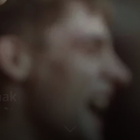
mak
0