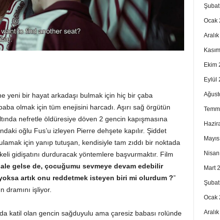
Şubat
Ocak 
Aralı
Kasım
Ekim 
Eylül
Ağust
e yeni bir hayat arkadaşı bulmak için hiç bir çaba
 baba olmak için tüm enejisini harcadı. Aşırı sağ örgütün
Temm
altında nefretle öldüresiye döven 2 gencin kapışmasına
Hazir
sındaki oğlu Fus’u izleyen Pierre dehşete kapılır. Şiddet
Mayıs
lamak için yanıp tutuşan, kendisiyle tam zıddı bir noktada
Nisan
keli gidişatını durduracak yöntemlere başvurmaktır. Film
t hale gelse de, çocuğumu sevmeye devam edebilir
Mart 
 yoksa artık onu reddetmek isteyen biri mi olurdum ?
”
Şubat
 dramını işliyor.
Ocak 
Aralı
nda katil olan gencin sağduyulu ama çaresiz babası rolünde