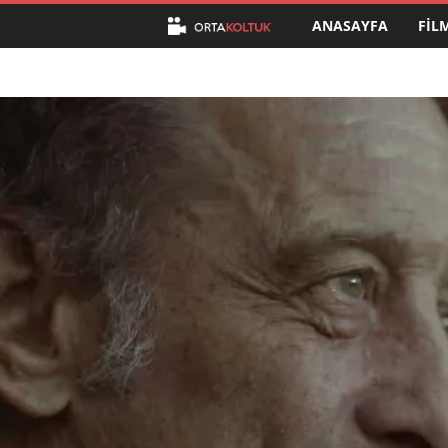
ANASAYFA
FIL
O
r
t
a
K
o
l
t
u
k