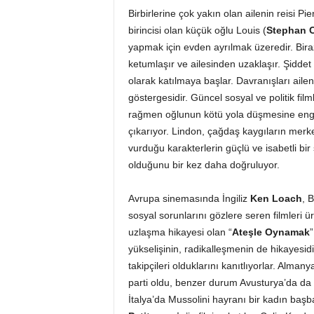
Birbirlerine çok yakın olan ailenin reisi Pi
birincisi olan küçük oğlu Louis (
Stephan 
yapmak için evden ayrılmak üzeredir. Bir
ketumlaşır ve ailesinden uzaklaşır. Şiddet
olarak katılmaya başlar. Davranışları ai
göstergesidir. Güncel sosyal ve politik fi
rağmen oğlunun kötü yola düşmesine enge
çıkarıyor. Lindon, çağdaş kaygıların merke
vurduğu karakterlerin güçlü ve isabetli bi
olduğunu bir kez daha doğruluyor.
Avrupa sinemasında İngiliz
Ken Loach
, 
sosyal sorunlarını gözlere seren filmleri ür
uzlaşma hikayesi olan “
Ateşle Oynamak
”
yükselişinin, radikalleşmenin de hikayesid
takipçileri olduklarını kanıtlıyorlar. Alma
parti oldu, benzer durum Avusturya’da da 
İtalya’da Mussolini hayranı bir kadın başb