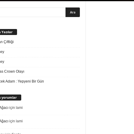
 Yazılar
 Çiftliği
sey
sey
s Crown Olayı
ek Adam : Yepyeni Bir Gün
 yorumlar
Ağacı
için
lami
Ağacı
için
lami