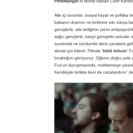
Petitmangin
’in fikrine katılan Colin Kard
Aile içi sorunlar, sosyal hayat ve politika t
babanın dramını ve birbirine sıkı sıkıya bağl
görüşlerle, aile birliğinin yerini anlayışsı
sağcı gençlerle, karşıt görüşteki solcular 
suratında ve vücdunda derin yaralarla geli
almak için bilenir. Filmde “
kötü tohum
” F
bıraktığını görüyoruz. Oğlunu doğru yola
Fus’un duruşmasında, mahkemeye çaresiz
Kendisiyle birlikte beni de cezalandırın” de