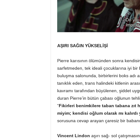
AŞIRI SAĞIN YÜKSELİŞİ
Pierre karısının ölümünden sonra kendisin
sarfetmeden, tek ideali çocuklarına iyi bir
buluşma salonunda, birbirlerini boks adı 
tanıklık eden, trans halindeki kitlenin ara
kavramı tarafından büyülenen, şiddet uygu
duran Pierre’in bütün çabası oğlunun tehli
“
Fikirleri benimkilere taban tabana zı
miyim; kendisi oğlum olarak mı kalırdı
sorusuna cevap arayan çaresiz bir babanın
Vincent Lindon
aşırı sağ- sol çatışması