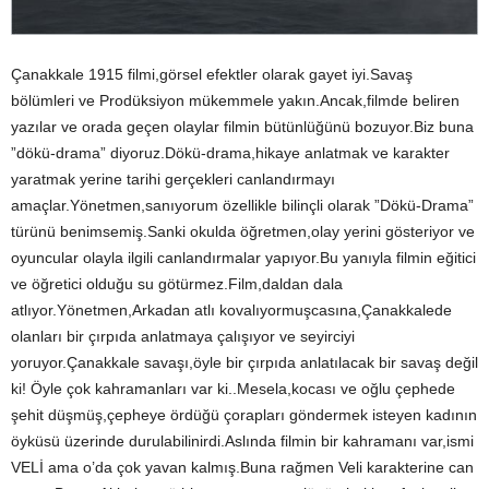
Çanakkale 1915 filmi,görsel efektler olarak gayet iyi.Savaş
bölümleri ve Prodüksiyon mükemmele yakın.Ancak,filmde beliren
yazılar ve orada geçen olaylar filmin bütünlüğünü bozuyor.Biz buna
”dökü-drama” diyoruz.Dökü-drama,hikaye anlatmak ve karakter
yaratmak yerine tarihi gerçekleri canlandırmayı
amaçlar.Yönetmen,sanıyorum özellikle bilinçli olarak ”Dökü-Drama”
türünü benimsemiş.Sanki okulda öğretmen,olay yerini gösteriyor ve
oyuncular olayla ilgili canlandırmalar yapıyor.Bu yanıyla filmin eğitici
ve öğretici olduğu su götürmez.Film,daldan dala
atlıyor.Yönetmen,Arkadan atlı kovalıyormuşcasına,Çanakkalede
olanları bir çırpıda anlatmaya çalışıyor ve seyirciyi
yoruyor.Çanakkale savaşı,öyle bir çırpıda anlatılacak bir savaş değil
ki! Öyle çok kahramanları var ki..Mesela,kocası ve oğlu çephede
şehit düşmüş,çepheye ördüğü çorapları göndermek isteyen kadının
öyküsü üzerinde durulabilinirdi.Aslında filmin bir kahramanı var,ismi
VELİ ama o’da çok yavan kalmış.Buna rağmen Veli karakterine can