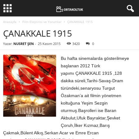
Anasayfa
Film Eleştirisi ve Yorumlar
ÇANAKKALE 1915
ÇANAKKALE 1915
Yazar:
NUSRET ŞEN
-
25 Kasım 2015
3420
0
Bu hafta sinemalarda gösterilmeye
başlanan 2012 Türk
yapımı ÇANAKKALE 1915 ,128
dakika süreli,Tarihi-Savaş-Dram
türündeki,senaryosu Turgut
Özakman’a ait filmin yönetmen
koltuğuna Yeşim Sezgin
oturmuş.Başrolleri ise Baran
Akbulut,Ufuk Bayraktar,Şevket
Çoruh,İlker Kızmaz,Barış
Çakmak,Bülent Alkış,Serkan Acar ve Emre Ercan