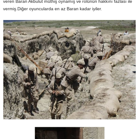
veren Baran Akbulut müthiş oynamış ve rolünün hakkını fazlası ile
vermiş.Diğer oyuncularda en az Baran kadar iyiler.