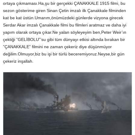
ortaya çıkmaması.Ha,şu bir gerçekki ÇANAKKALE 1915 filmi, bu
sezon gösterime giren Sinan Çetin imzalı ilk Çanakkale filminden
kat be kat üstün.Umarım,önümüzdeki günlerde vizyona girecek
Serdar Akar imzalı Çanakkale filmi bu filmleri aratmaz ve daha iyi
yapım olarak ortaya çıkar.Ne yalan söyleyeyim ben,Peter Weir’ın
çektiği ”GELİBOLU”’su gibi tüm dünyayı etkisi altında bırakan bir
”ÇANAKKALE” filmini ne zaman çekeriz diye düşünmüyor
değilim.Olmuyor,biz bu işi bir türlü beceremiyoruz.Neyse,bir gün
çekeriz inşallah.