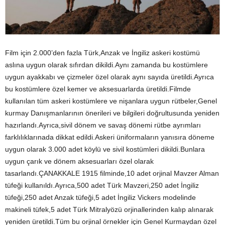
Film için 2.000’den fazla Türk,Anzak ve İngiliz askeri kostümü
aslına uygun olarak sıfırdan dikildi.Aynı zamanda bu kostümlere
uygun ayakkabı ve çizmeler özel olarak aynı sayıda üretildi.Ayrıca
bu kostümlere özel kemer ve aksesuarlarda üretildi.Filmde
kullanılan tüm askeri kostümlere ve nişanlara uygun rütbeler,Genel
kurmay Danışmanlarının önerileri ve bilgileri doğrultusunda yeniden
hazırlandı.Ayrıca,sivil dönem ve savaş dönemi rütbe ayrımları
farklılıklarınada dikkat edildi.Askeri üniformaların yanısıra döneme
uygun olarak 3.000 adet köylü ve sivil kostümleri dikildi.Bunlara
uygun çarık ve dönem aksesuarları özel olarak
tasarlandı.ÇANAKKALE 1915 filminde,10 adet orjinal Mavzer Alman
tüfeği kullanıldı.Ayrıca,500 adet Türk Mavzeri,250 adet İngiliz
tüfeği,250 adet Anzak tüfeği,5 adet İngiliz Vickers modelinde
makineli tüfek,5 adet Türk Mitralyözü orjinallerinden kalıp alınarak
yeniden üretildi.Tüm bu orjinal örnekler için Genel Kurmaydan özel