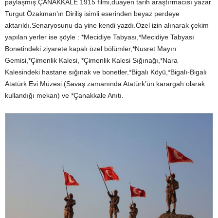
paylaşmış.ÇANAKKALE 1915 filmi,duayen tarih araştırmacısı yazar
Turgut Özakman’ın Diriliş isimli eserinden beyaz perdeye
aktarıldı.Senaryosunu da yine kendi yazdı.Özel izin alınarak çekim
yapılan yerler ise şöyle : *Mecidiye Tabyası,*Mecidiye Tabyası
Bonetindeki ziyarete kapalı özel bölümler,*Nusret Mayın
Gemisi,*Çimenlik Kalesi, *Çimenlik Kalesi Sığınağı,*Nara
Kalesindeki hastane sığınak ve bonetler,*Bigalı Köyü,*Bigalı-Bigalı
Atatürk Evi Müzesi (Savaş zamanında Atatürk’ün karargah olarak
kullandığı mekan) ve *Çanakkale Anıtı.