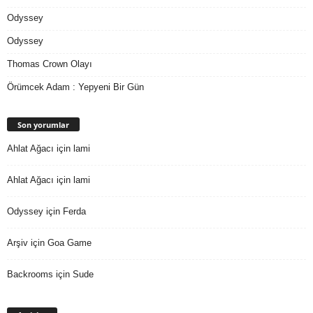
Odyssey
Odyssey
Thomas Crown Olayı
Örümcek Adam : Yepyeni Bir Gün
Son yorumlar
Ahlat Ağacı
için
lami
Ahlat Ağacı
için
lami
Odyssey
için
Ferda
Arşiv
için
Goa Game
Backrooms
için
Sude