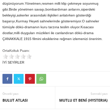
düşünüyorum.Yönetmen,resmen milli klip çekmeye soyunmuş
gibi.Birde yönetmen savaşı,bombardıman anlarını,siperdeki
bekleyişi,askerler arasındaki ilişkileri anlatırken gösterdiği
başarıyı,Kurmay Heyeti sahnelerinde gösteremiyor.O sahneler
tümüyle dökü-dramanın kuru tarzına teslim oluyor.Kısacası
dostlar,milli duyguları müzikleri ile canlandıran dökü-drama
ÇANAKKALE 1915 filmini eksiklerine reğmen izlemenizi öneririm.
OrtaKoltuk Puanı:
İYİ SEYİRLER
Önceki yazı
Sonraki yazı
BULUT ATLASI
MUTLU ET BENİ (HYSTERIA)