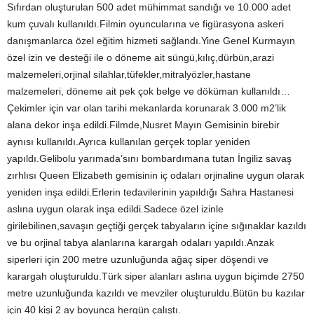
Sıfırdan oluşturulan 500 adet mühimmat sandığı ve 10.000 adet
kum çuvalı kullanıldı.Filmin oyuncularına ve figürasyona askeri
danışmanlarca özel eğitim hizmeti sağlandı.Yine Genel Kurmayın
özel izin ve desteği ile o döneme ait süngü,kılıç,dürbün,arazi
malzemeleri,orjinal silahlar,tüfekler,mitralyözler,hastane
malzemeleri, döneme ait pek çok belge ve döküman kullanıldı…
Çekimler için var olan tarihi mekanlarda korunarak 3.000 m2’lik
alana dekor inşa edildi.Filmde,Nusret Mayın Gemisinin birebir
aynısı kullanıldı.Ayrıca kullanılan gerçek toplar yeniden
yapıldı.Gelibolu yarımada’sını bombardımana tutan İngiliz savaş
zırhlısı Queen Elizabeth gemisinin iç odaları orjinaline uygun olarak
yeniden inşa edildi.Erlerin tedavilerinin yapıldığı Sahra Hastanesi
aslına uygun olarak inşa edildi.Sadece özel izinle
girilebilinen,savaşın geçtiği gerçek tabyaların içine sığınaklar kazıldı
ve bu orjinal tabya alanlarına karargah odaları yapıldı.Anzak
siperleri için 200 metre uzunluğunda ağaç siper döşendi ve
karargah oluşturuldu.Türk siper alanları aslına uygun biçimde 2750
metre uzunluğunda kazıldı ve mevziler oluşturuldu.Bütün bu kazılar
için 40 kişi 2 ay boyunca hergün çalıştı.