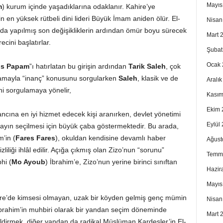
Mayıs
m
) kurum içinde yaşadıklarına odaklanır. Kahire’ye
in en yüksek rütbeli dini lideri Büyük İmam aniden ölür. El-
Nisan
larda yapılmış son değişikliklerin ardından ömür boyu sürecek
Mart 
cini başlatırlar.
Şubat
Ocak 
s Papam
”ı hatırlatan bu girişin ardından
Tarik Saleh
, çok
nlamayla “inanç” konusunu sorgularken
Saleh
, klasik ve de
Aralı
rini sorgulamaya yönelir,
Kasım
Ekim 
nancına en iyi hizmet edecek kişi aranırken, devlet yönetimi
Eylül
dayın seçilmesi için büyük çaba göstermektedir. Bu arada,
’in (
Fares Fares
), okuldan kendisine devamlı haber
Ağust
izliliği ihlâl edilir. Açığa çıkmış olan Zizo’nun “sorunu”
Temm
hi (
Mo Ayoub
) İbrahim’e, Zizo’nun yerine birinci sınıftan
Hazir
Mayıs
ire’de kimsesi olmayan, uzak bir köyden gelmiş genç mümin
Nisan
 İbrahim’in muhbiri olarak bir yandan seçim döneminde
Mart 
ldirmek, diğer yandan da radikal Müslüman Kardeşler’in El-