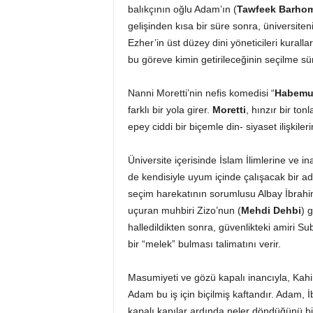
balıkçının oğlu Adam’ın (
Tawfeek Barho
gelişinden kısa bir süre sonra, üniversiten
Ezher’in üst düzey dini yöneticileri kural
bu göreve kimin getirileceğinin seçilme süre
Nanni Moretti’nin nefis komedisi “
Habemu
farklı bir yola girer.
Moretti
, hınzır bir to
epey ciddi bir biçemle din- siyaset ilişkile
Üniversite içerisinde İslam İlimlerine ve i
de kendisiyle uyum içinde çalışacak bir a
seçim harekatının sorumlusu Albay İbrahim
uçuran muhbiri Zizo’nun (
Mehdi Dehbi
) g
halledildikten sonra, güvenlikteki amiri Sub
bir “melek” bulması talimatını verir.
Masumiyeti ve gözü kapalı inancıyla, Kah
Adam bu iş için biçilmiş kaftandır. Adam,
kapalı kapılar ardında neler döndüğünü bi