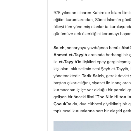
975 yılından itibaren Kahire’de İslam İliml
eğitim kurumlarından, Sünni İslam’ın gü
ülkeyi tüm yönetmiş olanlar ta kuruluşunda
günümüze dek özerkliğini korumayı başarm
Saleh
, senaryoyu yazdığında henüz
Abdül
Ahmed et-Tayyib
arasında herhangi bir ç
ile
et-Tayyib
’in ilişkileri epey gerginleş
kişi olan, aklı selimin sesi Şeyh et-Tayyi
yönetmektedir.
Tarik Saleh
, gerek devlet
baştan çıkarıcılığını, siyaset ile inanç aras
kurmacanın iç içe var olduğu bir paralel ger
gelişen bir önceki filmi “
The Nile Hilton I
Çocuk
”ta da, dua cübbesi giydirilmiş bir g
toplumsal kurumlarına sert bir eleştiri geti