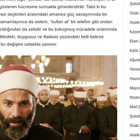
Şubat
 gösteren hücresine sızmakla görevlendirilir. Tabii ki bu
Ocak 
iyasi seçkinleri arasındaki amansız güç savaşımında bir
 tamamlayınca da sistem, “kullan at” bir telefon gibi ondan
Aralı
nıldığından da zekidir ve bu kokuşmuş mücadele ortamında
Kasım
lindeki, duygusuz ve ifadesiz yüzündeki belli belirsiz
Ekim 
u değişimi ustalıkla yansıtır.
Eylül
Ağust
Temm
Hazir
Mayıs
Nisan
Mart 
Şubat
Ocak 
Aralı