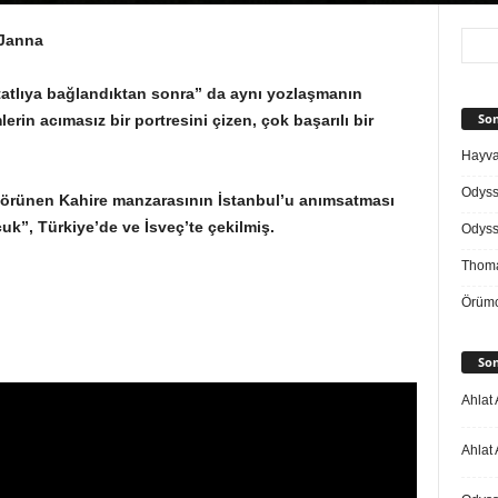
lJanna
“tatlıya bağlandıktan sonra” da aynı yozlaşmanın
Son
in acımasız bir portresini çizen, çok başarılı bir
Hayvan
Odys
görünen Kahire manzarasının İstanbul’u anımsatması
uk”, Türkiye’de ve İsveç’te çekilmiş.
Odys
Thoma
Örümc
Son
Ahlat 
Ahlat 