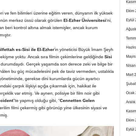
Kasım
Ekim 
eri ve fen bilimleri üzerine eğitim veren, dünyanın ilk yüksek
Eylül
cünün merkez üssü olarak görülen
El-Ezher Üniversitesi
’ni,
n beri kontrol altına almak istemişler, ancak kurum
Ağust
ıştır.
Temm
Hazir
fettah es-Sisi ile El-Ezher
’in yöneticisi Büyük İmam Şeyh
Mayıs
ekişme yoktu. Ancak sıra filmin çekimlerine geldiğinde
Sisi
miş durumdaydı. Gerçek yaşamda son derece zeki ve bilge bir
Nisan
b, hâlen bu güç mücadelesini pek de taviz vermeden, ustalıkla
Mart 
 yönetiminde, gerekse dini kurumlarda gücün ayartıcı
Şubat
ındaki çarpık ilişkiyi açığa çıkarmak için, hakikat ile
Ocak 
çeklik var etmiş. Ve aynen, polisiye bir film noir gibi
ncident
”te yapmış olduğu gibi, “
Cennetten Gelen
Aralı
erilim filmi çekermiş gibi görünüp yine ülkesinin siyasi ve
Kasım
rmiş.
Ekim 
Eylül