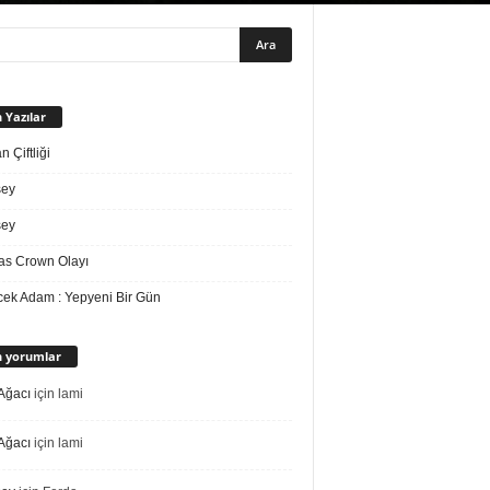
 Yazılar
 Çiftliği
sey
sey
s Crown Olayı
ek Adam : Yepyeni Bir Gün
 yorumlar
Ağacı
için
lami
Ağacı
için
lami