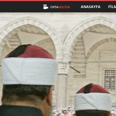
ANASAYFA
FIL
O
r
t
a
K
o
l
t
u
k