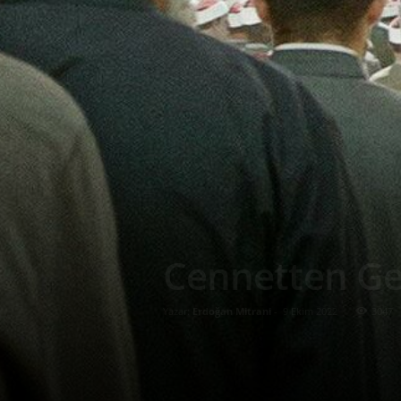
Cennetten Ge
Yazar:
Erdoğan Mitrani
-
9 Ekim 2022
3047