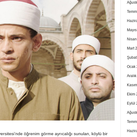
Ağust
Temm
Hazir
Mayıs
Nisan
Mart 
Şubat
Ocak 
Aralı
Kasım
Ekim 
Eylül
Ağust
Temm
Hazir
versitesi’nde öğrenim görme ayrıcalığı sunulan, köylü bir