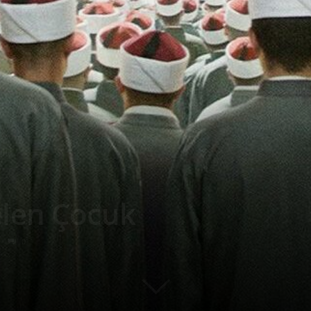
len Çocuk
0