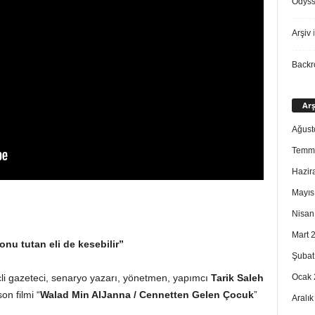
Odys
Arşiv
i
Back
Arş
Ağust
Temm
Hazir
Mayıs
Nisan
Mart 
 onu tutan eli de kesebilir”
Şubat
Ocak 
çli gazeteci, senaryo yazarı, yönetmen, yapımcı
Tarik Saleh
on filmi “
Walad Min AlJanna /
Cennetten Gelen Çocuk
”
Aralı