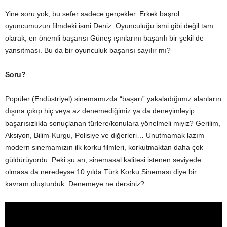
Yine soru yok, bu sefer sadece gerçekler. Erkek başrol
oyuncumuzun filmdeki ismi Deniz. Oyunculuğu ismi gibi değil tam
olarak, en önemli başarısı Güneş ışınlarını başarılı bir şekil de
yansıtması. Bu da bir oyunculuk başarısı sayılır mı?
Soru?
Popüler (Endüstriyel) sinemamızda “başarı” yakaladığımız alanların
dışına çıkıp hiç veya az denemediğimiz ya da deneyimleyip
başarısızlıkla sonuçlanan türlere/konulara yönelmeli miyiz? Gerilim,
Aksiyon, Bilim-Kurgu, Polisiye ve diğerleri… Unutmamak lazım
modern sinemamızın ilk korku filmleri, korkutmaktan daha çok
güldürüyordu. Peki şu an, sinemasal kalitesi istenen seviyede
olmasa da neredeyse 10 yılda Türk Korku Sineması diye bir
kavram oluşturduk. Denemeye ne dersiniz?