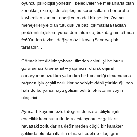
oyuncu psikolojisi yönetimi, belediyeler ve mekanlarla olan
zorluklar, ekip içinde ekipleşme sorunsallarını bertarafta
kaybedilen zaman, enerji ve maddi bileşenler, Oyuncu
menejerleriyle olan tutukluk ve bazı çıkmazlara takılan
problemli ilişkilerin yönünden tutun da, buz dağının altında
%60’ından fazlası değişen öz hikaye (Senaryo) bir
tarafadır…
Görmek istediğiniz yabancı filmden esinti işi ise bunu
görürsünüz ki senarist – yapımcısı olarak orjinal
senaryonun uzaktan yakından bir benzerliği olmamasına
rağmen işin çeşitli zorluklar sebebiyle dönüştürüldüğü son
halinde bu yansımaya gelişini belirtmek isterim sayın
eleştirici…
Ayrıca, hikayenin özlük değerinde işaret diliyle ilgili
engellilik konusunu ilk defa acıtasyonu, engellilerin
hayattaki zorluklarına değinmeden güçlü bir karakter
şeklinde ele alan ilk film olması hedefine ulaştığını