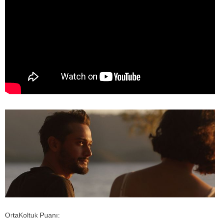
OrtaKoltuk Puanı: