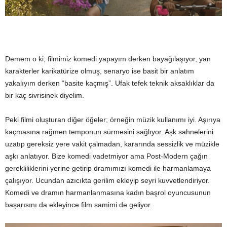
Demem o ki; filmimiz komedi yapayım derken bayağılaşıyor, yan
karakterler karikatürize olmuş, senaryo ise basit bir anlatım
yakalıyım derken “basite kaçmış”. Ufak tefek teknik aksaklıklar da
bir kaç sivrisinek diyelim.
Peki filmi oluşturan diğer öğeler; örneğin müzik kullanımı iyi. Aşırıya
kaçmasına rağmen temponun sürmesini sağlıyor. Aşk sahnelerini
uzatıp gereksiz yere vakit çalmadan, kararında sessizlik ve müzikle
aşkı anlatıyor. Bize komedi vadetmiyor ama Post-Modern çağın
gerekliliklerini yerine getirip dramımızı komedi ile harmanlamaya
çalışıyor. Ucundan azıcıkta gerilim ekleyip seyri kuvvetlendiriyor.
Komedi ve dramın harmanlanmasına kadın başrol oyuncusunun
başarısını da ekleyince film samimi de geliyor.