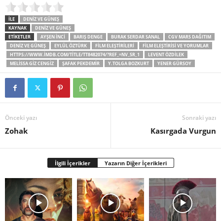
İLE
DENIZ VE GÜNEŞ
KAYNAK
DENIZ VE GÜNEŞ
ETİKETLER
AYŞEN İNCI
BARIŞ DENGE
BURAK SERDAR SANAL
CGV MARS DAĞITIM
DENIZ VE GÜNEŞ
EYLÜL ÖZTÜRK
FILM ELEŞTIRILERI
FILM ELEŞTIRISI VE YORUMLAR
HTTPS://WWW.IMDB.COM/TITLE/TT8482074/?REF_=NV_SR_1
LEVENT ÖZDILEK
MELISSA GIZ CENGIZ
ŞAFAK PEKDEMIR
Y.TOLGA BOZKURT
YENER GÜRSOY
Önceki yazı
Sonraki yazı
Zohak
Kasırgada Vurgun
İlgili İçerikler
Yazarın Diğer İçerikleri