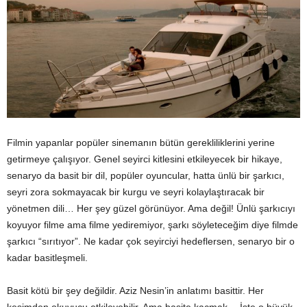
Filmin yapanlar popüler sinemanın bütün gerekliliklerini yerine
getirmeye çalışıyor. Genel seyirci kitlesini etkileyecek bir hikaye,
senaryo da basit bir dil, popüler oyuncular, hatta ünlü bir şarkıcı,
seyri zora sokmayacak bir kurgu ve seyri kolaylaştıracak bir
yönetmen dili… Her şey güzel görünüyor. Ama değil! Ünlü şarkıcıyı
koyuyor filme ama filme yediremiyor, şarkı söyleteceğim diye filmde
şarkıcı “sırıtıyor”. Ne kadar çok seyirciyi hedeflersen, senaryo bir o
kadar basitleşmeli.
Basit kötü bir şey değildir. Aziz Nesin’in anlatımı basittir. Her
kesimden okuyucu etkileyebilir. Ama basite kaçmak… İşte o büyük