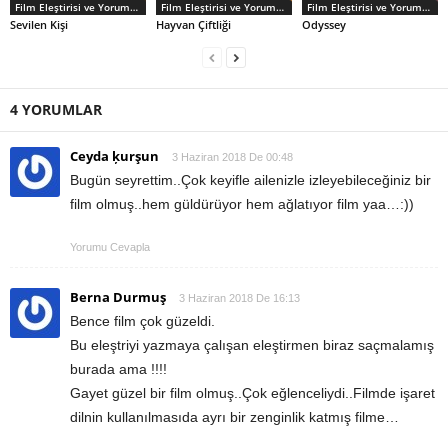
Film Eleştirisi ve Yorumlar
Film Eleştirisi ve Yorumlar
Film Eleştirisi ve Yorumlar
Sevilen Kişi
Hayvan Çiftliği
Odyssey
4 YORUMLAR
Ceyda ķurşun
3 Haziran 2018 De 00:48
Bugün seyrettim..Çok keyifle ailenizle izleyebileceğiniz bir
film olmuş..hem güldürüyor hem ağlatıyor film yaa…:))
Yorumu Cevapla
Berna Durmuş
3 Haziran 2018 De 16:13
Bence film çok güzeldi.
Bu eleştriyi yazmaya çalışan eleştirmen biraz saçmalamış
burada ama !!!!
Gayet güzel bir film olmuş..Çok eğlenceliydi..Filmde işaret
dilnin kullanılmasıda ayrı bir zenginlik katmış filme…