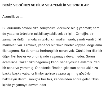
DENİZ VE GÜNEŞ VE FİLM VE ACEMİLİK VE SORULAR..
Acemilik ve …
Bu durumda cevabı size soruyorum! Acemice bir iş yapmak; hem
de yabancı ürünlerin taklidi sayılabilecek bir işi… Örneğin, bir
zamanlar ünlü markaların taklidi çin malları vardı, şimdi kendi ünlü
markaları var. Filmimiz, yabancı bir filmin birebir kopyası değil ama
fikir aşırma. Bu durumda herhangi bir sorun yok. Çünkü her fikir bir
diğer fikri besler ve onun içinde yaşamaya devam eder. Sorun
acemilikte. Yazar, fikri beğenmiş kendi senaryosuna eklemiş. Yeni
bir senaryo yaratmış. O nedenle filmden çıktıktan sonra aklınıza
başka başka yabancı filmler gelirse yazara aşırmış gözüyle
bakmayın derim; sonuçta her fikir, kendisinden sonra gelen fikrin
içinde yaşamaya devam eder.