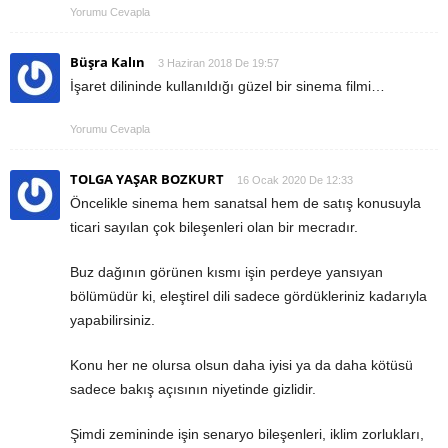
Yorumu Cevapla
Büşra Kalın
3 Haziran 2018 De 19:57
İşaret dilininde kullanıldığı güzel bir sinema filmi…
Yorumu Cevapla
TOLGA YAŞAR BOZKURT
16 Ocak 2020 De 12:33
Öncelikle sinema hem sanatsal hem de satış konusuyla
ticari sayılan çok bileşenleri olan bir mecradır.
Buz dağının görünen kısmı işin perdeye yansıyan
bölümüdür ki, eleştirel dili sadece gördükleriniz kadarıyla
yapabilirsiniz.
Konu her ne olursa olsun daha iyisi ya da daha kötüsü
sadece bakış açısının niyetinde gizlidir.
Şimdi zemininde işin senaryo bileşenleri, iklim zorlukları,