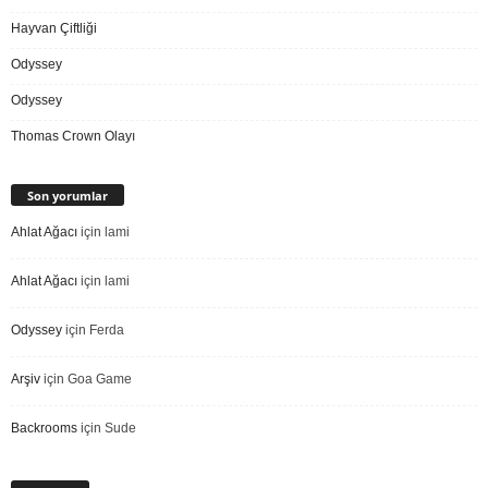
Hayvan Çiftliği
Odyssey
Odyssey
Thomas Crown Olayı
Son yorumlar
Ahlat Ağacı
için
lami
Ahlat Ağacı
için
lami
Odyssey
için
Ferda
Arşiv
için
Goa Game
Backrooms
için
Sude