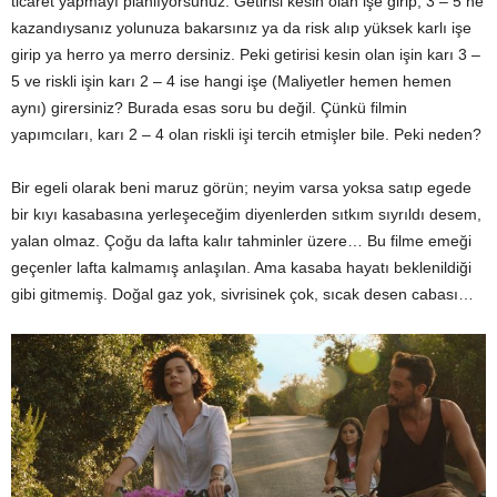
ticaret yapmayı planlıyorsunuz. Getirisi kesin olan işe girip, 3 – 5 ne
kazandıysanız yolunuza bakarsınız ya da risk alıp yüksek karlı işe
girip ya herro ya merro dersiniz. Peki getirisi kesin olan işin karı 3 –
5 ve riskli işin karı 2 – 4 ise hangi işe (Maliyetler hemen hemen
aynı) girersiniz? Burada esas soru bu değil. Çünkü filmin
yapımcıları, karı 2 – 4 olan riskli işi tercih etmişler bile. Peki neden?
Bir egeli olarak beni maruz görün; neyim varsa yoksa satıp egede
bir kıyı kasabasına yerleşeceğim diyenlerden sıtkım sıyrıldı desem,
yalan olmaz. Çoğu da lafta kalır tahminler üzere… Bu filme emeği
geçenler lafta kalmamış anlaşılan. Ama kasaba hayatı beklenildiği
gibi gitmemiş. Doğal gaz yok, sivrisinek çok, sıcak desen cabası…