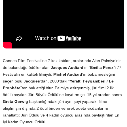
Cannes Film Festivali’ne 7 kez katılan, aralarında Altın Palmiye’nin
de bulunduğu ödüller alan
Jacques Audiard
’ın “
Emilia Perez
”i 77.
Festivalin en kaliteli filmiydi.
Michel Audiard
’ın baba mesleğini
seçen oğlu
Jacques
’dan, 2009’daki “
Yeraltı Peygamberi / Le
Prophéte
”ten hak ettiği Altın Palmiye esirgenmiş, jüri filmi 2.lik
ödülü sayılan Jüri Büyük Ödülü’ne kaydırmıştı. 15 yıl aradan sonra
Greta Gerwig
başkanlığındaki jüri aynı şeyi yaparak, filme
alışılmışın dışında 2 ödül birden vererek adeta vicdanlarını
rahatlattı: Jüri Ödülü ve 4 kadın oyuncu arasında paylaştırılan En
İyi Kadın Oyuncu Ödülü.