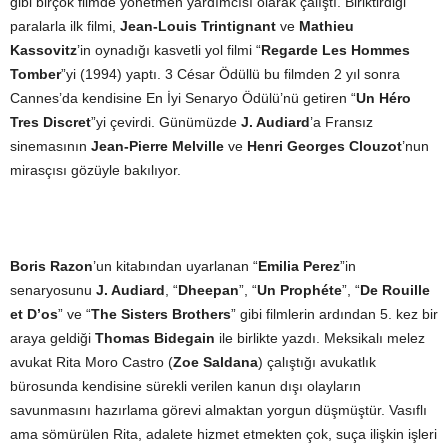
gibi birçok filmde yönetmen yardımcısı olarak çalıştı. Biriktirdiği
paralarla ilk filmi,
Jean-Louis Trintignant
ve
Mathieu
Kassovitz
’in oynadığı kasvetli yol filmi “
Regarde Les Hommes
Tomber
”yi (1994) yaptı. 3 César Ödüllü bu filmden 2 yıl sonra
Cannes’da kendisine En İyi Senaryo Ödülü’nü getiren “
Un Héro
Tres Discret
”yi çevirdi. Günümüzde
J. Audiard
’a Fransız
sinemasının
Jean-Pierre Melville
ve
Henri Georges Clouzot
’nun
mirasçısı gözüyle bakılıyor.
Boris Razon
’un kitabından uyarlanan “
Emilia Perez
”in
senaryosunu
J. Audiard
, “
Dheepan
”, “
Un Prophéte
”, “
De Rouille
et D’os
” ve “
The Sisters Brothers
” gibi filmlerin ardından 5. kez bir
araya geldiği
Thomas Bidegain
ile birlikte yazdı. Meksikalı melez
avukat Rita Moro Castro (
Zoe Saldana
) çalıştığı avukatlık
bürosunda kendisine sürekli verilen kanun dışı olayların
savunmasını hazırlama görevi almaktan yorgun düşmüştür. Vasıflı
ama sömürülen Rita, adalete hizmet etmekten çok, suça ilişkin işleri