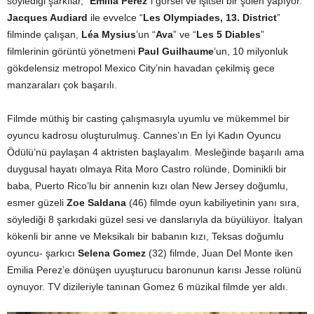
söylediği şarkılar, “
Emilia Perez
”i görsel ve işitsel bir şölen yapıyor.
Jacques Audiard
ile evvelce “
Les Olympiades, 13. District
”
filminde çalışan,
Léa Mysius
’un “
Ava
” ve “
Les 5 Diables
”
filmlerinin görüntü yönetmeni
Paul Guilhaume
’un, 10 milyonluk
gökdelensiz metropol Mexico City’nin havadan çekilmiş gece
manzaraları çok başarılı.
Filmde müthiş bir casting çalışmasıyla uyumlu ve mükemmel bir
oyuncu kadrosu oluşturulmuş. Cannes’ın En İyi Kadın Oyuncu
Ödülü’nü paylaşan 4 aktristen başlayalım. Mesleğinde başarılı ama
duygusal hayatı olmaya Rita Moro Castro rolünde, Dominikli bir
baba, Puerto Rico’lu bir annenin kızı olan New Jersey doğumlu,
esmer güzeli
Zoe Saldana
(46) filmde oyun kabiliyetinin yanı sıra,
söylediği 8 şarkıdaki güzel sesi ve danslarıyla da büyülüyor. İtalyan
kökenli bir anne ve Meksikalı bir babanın kızı, Teksas doğumlu
oyuncu- şarkıcı
Selena Gomez
(32) filmde, Juan Del Monte iken
Emilia Perez’e dönüşen uyuşturucu baronunun karısı Jesse rolünü
oynuyor. TV dizileriyle tanınan Gomez 6 müzikal filmde yer aldı.