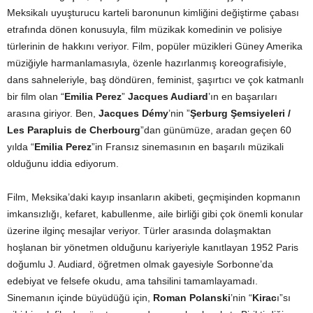
Meksikalı uyuşturucu karteli baronunun kimliğini değiştirme çabası
etrafında dönen konusuyla, film müzikak komedinin ve polisiye
türlerinin de hakkını veriyor. Film, popüler müzikleri Güney Amerika
müziğiyle harmanlamasıyla, özenle hazırlanmış koreografisiyle,
dans sahneleriyle, baş döndüren, feminist, şaşırtıcı ve çok katmanlı
bir film olan “
Emilia Perez
”
Jacques Audiard
’ın en başarıları
arasına giriyor. Ben,
Jacques Démy
’nin ”
Şerburg Şemsiyeleri /
Les Parapluis de Cherbourg
”dan günümüze, aradan geçen 60
yılda “
Emilia Perez
”in Fransız sinemasının en başarılı müzikali
olduğunu iddia ediyorum.
Film, Meksika’daki kayıp insanların akibeti, geçmişinden kopmanın
imkansızlığı, kefaret, kabullenme, aile birliği gibi çok önemli konular
üzerine ilginç mesajlar veriyor. Türler arasında dolaşmaktan
hoşlanan bir yönetmen olduğunu kariyeriyle kanıtlayan 1952 Paris
doğumlu J. Audiard, öğretmen olmak gayesiyle Sorbonne’da
edebiyat ve felsefe okudu, ama tahsilini tamamlayamadı.
Sinemanın içinde büyüdüğü için,
Roman Polanski
’nin “
Kirac
ı”sı