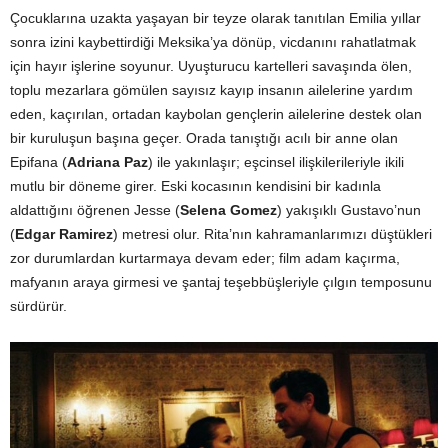
Çocuklarına uzakta yaşayan bir teyze olarak tanıtılan Emilia yıllar
sonra izini kaybettirdiği Meksika’ya dönüp, vicdanını rahatlatmak
için hayır işlerine soyunur. Uyuşturucu kartelleri savaşında ölen,
toplu mezarlara gömülen sayısız kayıp insanın ailelerine yardım
eden, kaçırılan, ortadan kaybolan gençlerin ailelerine destek olan
bir kuruluşun başına geçer. Orada tanıştığı acılı bir anne olan
Epifana (
Adriana Paz
) ile yakınlaşır; eşcinsel ilişkilerileriyle ikili
mutlu bir döneme girer. Eski kocasının kendisini bir kadınla
aldattığını öğrenen Jesse (
Selena Gomez
) yakışıklı Gustavo’nun
(
Edgar Ramirez
) metresi olur. Rita’nın kahramanlarımızı düştükleri
zor durumlardan kurtarmaya devam eder; film adam kaçırma,
mafyanın araya girmesi ve şantaj teşebbüşleriyle çılgın temposunu
sürdürür.