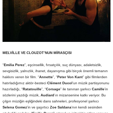
MELVİLLE VE CLOUZOT’NUN MİRASÇISI
“
Emilia Perez
”, eşcinsellik, fırsatçılık, suç dünyası, adaletsizlik,
sevgisizlik, yalnızlık, ihanet, dayanışma gibi birçok önemli temanın
hakkını veren bir film. “
Annette
”, “
Peter Von Kant
” gibi filmlerden
hatırladığımız aktör-besteci
Clément Ducol
’un müzik partisyonunu
hazırladığı, “
Ratatouille
”, “
Corsage
” ile tanınan şarkıcı
Camille
’in
sözlerini yazdığı müzik,
Audiard
’ın mizansenine katkı veriyor. Bu
çılgın müziğin eşliğindeki dans sahneleri, profesyonel şarkıcı
Selena Gomez
’in ve şaşırtıcı
Zoe Saldana
’nın kendi sesinden