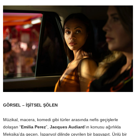
GÖRSEL – İŞİTSEL ŞÖLEN
Müzikal, macera, komedi gibi türler arasında nefis geçişlerle
dolaşan “
Emilia Perez
”,
Jacques Audiard
’ın konusu ağırlıkla
Meksika’da geçen, İspanyol dilinde çevrilen bir başyapıt. Ünlü bir