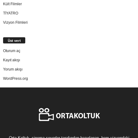
Kült Filmler
TİYATRO
Vizyon Filmleri
Üst veri
Oturum aç
Kayıt akışı
Yorum akışı
WordPress.org
Orta Koltuk, sinema severler tarafından hazırlanan, hem vizyondaki