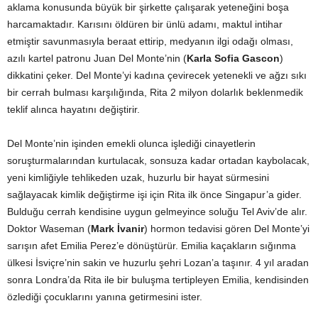
aklama konusunda büyük bir şirkette çalışarak yeteneğini boşa
harcamaktadır. Karısını öldüren bir ünlü adamı, maktul intihar
etmiştir savunmasıyla beraat ettirip, medyanın ilgi odağı olması,
azılı kartel patronu Juan Del Monte’nin (
Karla Sofia Gascon
)
dikkatini çeker. Del Monte’yi kadına çevirecek yetenekli ve ağzı sıkı
bir cerrah bulması karşılığında, Rita 2 milyon dolarlık beklenmedik
teklif alınca hayatını değiştirir.
Del Monte’nin işinden emekli olunca işlediği cinayetlerin
soruşturmalarından kurtulacak, sonsuza kadar ortadan kaybolacak,
yeni kimliğiyle tehlikeden uzak, huzurlu bir hayat sürmesini
sağlayacak kimlik değiştirme işi için Rita ilk önce Singapur’a gider.
Bulduğu cerrah kendisine uygun gelmeyince soluğu Tel Aviv’de alır.
Doktor Waseman (
Mark İvanir
) hormon tedavisi gören Del Monte’yi
sarışın afet Emilia Perez’e dönüştürür. Emilia kaçakların sığınma
ülkesi İsviçre’nin sakin ve huzurlu şehri Lozan’a taşınır. 4 yıl aradan
sonra Londra’da Rita ile bir buluşma tertipleyen Emilia, kendisinden
özlediği çocuklarını yanına getirmesini ister.