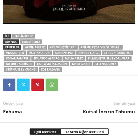
İLE
EMILIA PEREZ
KAYNAK
EMILIA PEREZ
ETİKETLER
#EMILIAPEREZ
#FILMELEŞTIRILERI
#FILMELEŞTIRIVEYORUMLARI
#NUSRETŞEN
#ORTAKOLTUK
ADRIANA PAZ
ANABEL LOPEZ
CYRUS KHODAVEISI
EDGAR RAMÍREZ
EDUARDO ALADRO
EMILIA PEREZ
FILM ELEŞTIRISI VE YORUMLAR
JACQUES AUDIARD
KARLA SOFÍA GASCÓN
MARK IVANIR
SELENA GOMEZ
STÉPHANE LY-CUONG
ZOE SALDANA
Önceki yazı
Sonraki yazı
Exhuma
Kutsal İncirin Tohumu
İlgili İçerikler
Yazarın Diğer İçerikleri