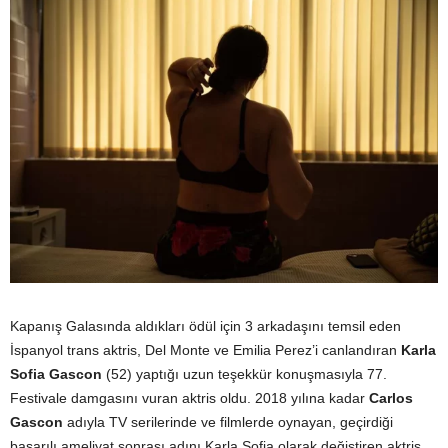
Kapanış Galasında aldıkları ödül için 3 arkadaşını temsil eden
İspanyol trans aktris, Del Monte ve Emilia Perez’i canlandıran
Karla
Sofia Gascon
(52) yaptığı uzun teşekkür konuşmasıyla 77.
Festivale damgasını vuran aktris oldu. 2018 yılına kadar
Carlos
Gascon
adıyla TV serilerinde ve filmlerde oynayan, geçirdiği
başarılı ameliyat sonrası adını Karla Sofia olarak değiştiren aktris,