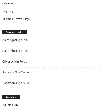
Odyssey
Odyssey
Thomas Crown Olayı
Son yorumlar
Ahlat Ağacı
için
lami
Ahlat Ağacı
için
lami
Odyssey
için
Ferda
Arşiv
için
Goa Game
Backrooms
için
Sude
Arşivler
Ağustos 2026