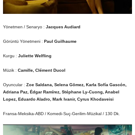
Yönetmen / Senaryo :
Jacques Audiard
Görüntü Yönetmeni :
Paul Guilhaume
Kurgu :
Juliette Welfling
Müzik :
Camille, Clément Ducol
Oyuncular :
Zoe Saldana, Selena Gömez, Karla Sofía Gascón,
Adriana Paz, Édgar Ramírez, Stéphane Ly-Cuong, Anabel
Lopez, Eduardo Aladro, Mark Ivanir, Cyrus Khodaveisi
Fransa-Meksika-ABD / Komedi-Suç-Gerilim-Müzikal / 130 Dk.