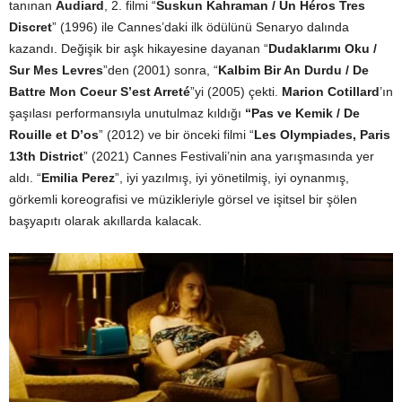
tanınan
Audiard
, 2. filmi “
Suskun Kahraman / Un Héros Tres
Discret
” (1996) ile Cannes’daki ilk ödülünü Senaryo dalında
kazandı. Değişik bir aşk hikayesine dayanan “
Dudaklarımı Oku /
Sur Mes Levres
”den (2001) sonra, “
Kalbim Bir An Durdu / De
Battre Mon Coeur S’est Arreté
”yi (2005) çekti.
Marion Cotillard
’ın
şaşılası performansıyla unutulmaz kıldığı
“Pas ve Kemik / De
Rouille et D’os
” (2012) ve bir önceki filmi “
Les Olympiades, Paris
13th District
” (2021) Cannes Festivali’nin ana yarışmasında yer
aldı. “
Emilia Perez
”, iyi yazılmış, iyi yönetilmiş, iyi oynanmış,
görkemli koreografisi ve müzikleriyle görsel ve işitsel bir şölen
başyapıtı olarak akıllarda kalacak.