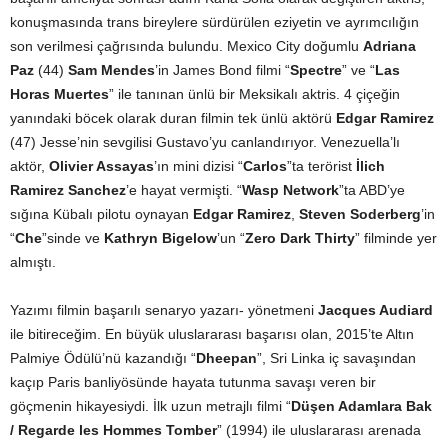
konuşmasında trans bireylere sürdürülen eziyetin ve ayrımcılığın
son verilmesi çağrısında bulundu. Mexico City doğumlu
Adriana
Paz
(44)
Sam Mendes
’in James Bond filmi “
Spectre
” ve “
Las
Horas Muertes
” ile tanınan ünlü bir Meksikalı aktris. 4 çiçeğin
yanındaki böcek olarak duran filmin tek ünlü aktörü
Edgar Ramirez
(47) Jesse’nin sevgilisi Gustavo’yu canlandırıyor. Venezuella’lı
aktör,
Olivier Assayas
’ın mini dizisi “
Carlos
”ta terörist
İlich
Ramirez Sanchez
’e hayat vermişti. “
Wasp Network
”ta ABD’ye
sığına Kübalı pilotu oynayan
Edgar Ramirez
,
Steven Soderberg
’in
“
Che
”sinde ve
Kathryn Bigelow
’un “
Zero Dark Thirty
” filminde yer
almıştı.
Yazımı filmin başarılı senaryo yazarı- yönetmeni
Jacques Audiard
ile bitireceğim. En büyük uluslararası başarısı olan, 2015’te Altın
Palmiye Ödülü’nü kazandığı “
Dheepan
”, Sri Linka iç savaşından
kaçıp Paris banliyösünde hayata tutunma savaşı veren bir
göçmenin hikayesiydi. İlk uzun metrajlı filmi “
Düşen Adamlara Bak
/ Regarde les Hommes Tomber
” (1994) ile uluslararası arenada