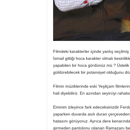
Filmdeki karakterler içinde yanlış seçilm
İsmail gittiği hoca karakter olmalı kesinlik
yapabilen bir hoca gördünüz mü ? Üstelik k
güldürebilecek bir potansiyel olduğunu 
Filmin müziklerinde eski Yeşilçam filmleri
hali diyebiliriz. En azından seyirciyi raha
Eminim izleyince fark edeceksinizdir Ferd
yaparken duvarda asılı duran çerçeveden f
hatasını görüyoruz. Ayrıca dere kenarın
girmeden pantolonu ıslanan Ramazanı bel