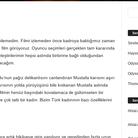
Son
ilemedim. Filmi izlemeden önce kadroya baktığımız zaman
Sevile
ir film görüyoruz. Oyuncu seçimleri gerçekten tam kararında
Hayvan
leştirilerimin hepsi aslında birbirine bağlı olduğundan
acağım.
Odys
Odys
u’nun yağız delikanlısını canlandıran Mustafa karısını aşırı
Thoma
rısının yolda yürüyüşünü bile kıskanan Mustafa aslında
e filmin henüz başındaki kovalamaca ile gülümseten bir
 çok tatlı bir kadın. Bizim Türk kadınının bazı özelliklerini
Son
Ahlat 
Ahlat 
 artık hikâyeye giriş yapılıyor ve gereğinden fazla uzun