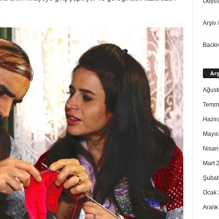
Odys
Arşiv
i
Back
Arş
Ağust
Temm
Hazir
Mayıs
Nisan
Mart 
Şubat
Ocak 
Aralı