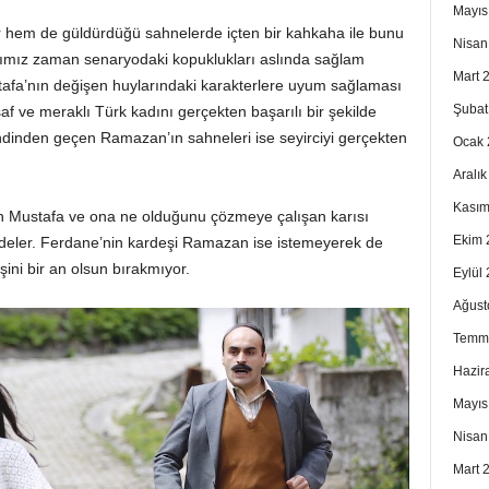
Mayıs
r hem de güldürdüğü sahnelerde içten bir kahkaha ile bunu
Nisan
dığımız zaman senaryodaki kopuklukları aslında sağlam
Mart 
stafa’nın değişen huylarındaki karakterlere uyum sağlaması
Şubat
f ve meraklı Türk kadını gerçekten başarılı bir şekilde
ndinden geçen Ramazan’ın sahneleri ise seyirciyi gerçekten
Ocak 
Aralı
Kasım
şan Mustafa ve ona ne olduğunu çözmeye çalışan karısı
Ekim 
deler. Ferdane’nin kardeşi Ramazan ise istemeyerek de
ini bir an olsun bırakmıyor.
Eylül
Ağust
Temm
Hazir
Mayıs
Nisan
Mart 