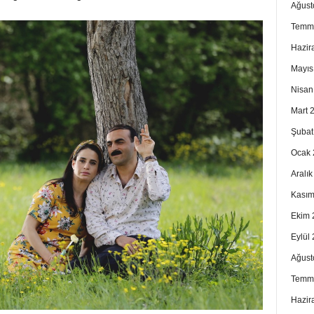
Ağust
Temm
Hazir
Mayıs
Nisan
Mart 
Şubat
Ocak 
Aralı
Kasım
Ekim 
Eylül
Ağust
Temm
Hazir