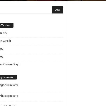
 Yazılar
n Kişi
 Çiftliği
sey
sey
s Crown Olayı
 yorumlar
Ağacı
için
lami
Ağacı
için
lami