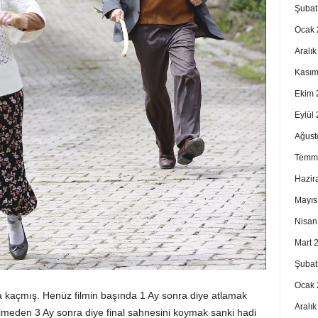
Şubat
Ocak 
Aralı
Kasım
Ekim 
Eylül
Ağust
Temm
Hazir
Mayıs
Nisan
Mart 
Şubat
Ocak 
a kaçmış. Henüz filmin başında 1 Ay sonra diye atlamak
Aralı
rilmeden 3 Ay sonra diye final sahnesini koymak sanki hadi