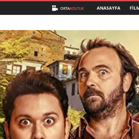
ANASAYFA
FIL
O
r
t
a
K
o
l
t
u
k