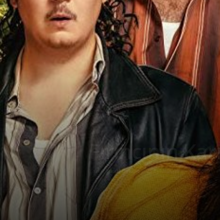
Fırıncının Karı
Yazar:
Yusuf Baklac
-
25 Eylül 2019
8699