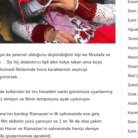
Kasım
Ekim 
Eylül
Ağust
Temm
Hazir
iş ya da yetersiz olduğunu düşündüğüm kişi ise Mustafa ve
Mayıs
le… Siz hiç dolandırıcı tipli altın kolye takan ama büyü
Nisan
omedi filmlerinde hoca karakterinin seyirciyi
Mart 
düşünürsek…
Şubat
nde kullanılan bir tını hissettim sanki günümüze uyarlanmış
Ocak 
tsız etmiyor ve filmin temposuna ayak uyduruyor.
Aralı
Kasım
ane’nin kardeşi Ramazan’ın ilk sahnesinde eve giriş
ilm ekibinin yüzü yansıyor ve 1 sn.’lik de olsa çekim
Ekim 
daki Hacer ve Ramazan’ın sahnesinde henüz dereye
Eylül
ki göstermemek gerekirdi.