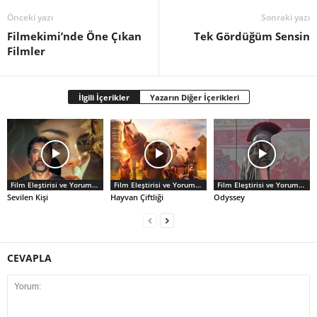
Önceki yazı
Sonraki yazı
Filmekimi’nde Öne Çıkan
Tek Gördüğüm Sensin
Filmler
İlgili İçerikler
Yazarın Diğer İçerikleri
Film Eleştirisi ve Yorumlar
Film Eleştirisi ve Yorumlar
Film Eleştirisi ve Yorumlar
Sevilen Kişi
Hayvan Çiftliği
Odyssey
CEVAPLA