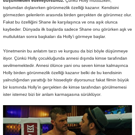
düşünmeden edemiyorsunuz.
Çünkü Holly mutsuzken,
toplumdan dışlanırken görünmezlik özelliği kazanır. Kendisini
görmezden gelenlerin arasında birden gerçekten de görünmez olur.
Fakat bu özelliğini Shane ile karşılaşınca ve ona aşık olunca
kaybeder. Dünyada ilk başlarda sadece Shane onu görürken aşk ve
mutluluktan sonra başkaları da Holly’i görmeye başlar.
Yönetmenin bu anlatım tarzı ve kurgusu da bizi böyle düşünmeye
itiyor. Çünkü Holly çocukluğunda annesi dışında kimse tarafından
sevilmemektedir. Annesi ölünce yani onu seven kimse kalmayınca
Holly birden görünmezlik özelliği kazanır belki de bu kendisinin
yalnızlığından yarattığı bir hissediştir diyorsunuz fakat filmin büyük
bir kısmında Holly’in gerçekten de kimse tarafından görülmemesi
ister istemez bizi bir anlam karmaşasına sürüklüyor.