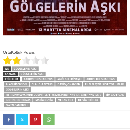
OrtaKoltuk Puanı:
İLE
GÖLGELERIN AŞKI
KAYNAK
GÖLGELERIN AŞKI
ETİKETLER
#ABOVETHESHADOWS
#GÖLGELERINAŞKI
ABOVE THE SHADOWS
ALAN RITCHSON
CLAUDIA MYERS
DAVID JOHANSEN
FILM ELEŞTIRISI VE YORUMLAR
GÖLGELERIN AŞKI
HTTPS://WWW.IMDB.COM/TITLE/TT4622682/?REF_=NV_SR_3?REF_=NV_SR_3
JIM GAFFIGAN
JUSTINE COTSONAS
MARIA DIZZIA
MEGAN FOX
OLIVIA THIRLBY
OWEN CAMPBELL