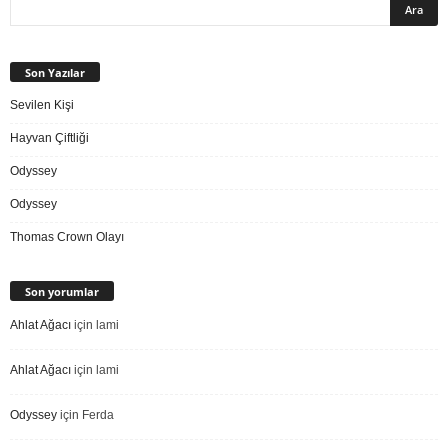
Son Yazılar
Sevilen Kişi
Hayvan Çiftliği
Odyssey
Odyssey
Thomas Crown Olayı
Son yorumlar
Ahlat Ağacı
için
lami
Ahlat Ağacı
için
lami
Odyssey
için
Ferda