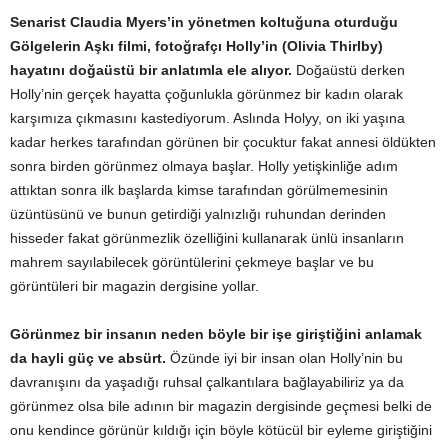
Senarist Claudia Myers’in yönetmen koltuğuna oturduğu
Gölgelerin Aşkı filmi, fotoğrafçı Holly’in (Olivia Thirlby)
hayatını doğaüstü bir anlatımla ele alıyor.
Doğaüstü derken
Holly’nin gerçek hayatta çoğunlukla görünmez bir kadın olarak
karşımıza çıkmasını kastediyorum. Aslında Holyy, on iki yaşına
kadar herkes tarafından görünen bir çocuktur fakat annesi öldükten
sonra birden görünmez olmaya başlar. Holly yetişkinliğe adım
attıktan sonra ilk başlarda kimse tarafından görülmemesinin
üzüntüsünü ve bunun getirdiği yalnızlığı ruhundan derinden
hisseder fakat görünmezlik özelliğini kullanarak ünlü insanların
mahrem sayılabilecek görüntülerini çekmeye başlar ve bu
görüntüleri bir magazin dergisine yollar.
Görünmez bir insanın neden böyle bir işe giriştiğini anlamak
da hayli güç ve absürt.
Özünde iyi bir insan olan Holly’nin bu
davranışını da yaşadığı ruhsal çalkantılara bağlayabiliriz ya da
görünmez olsa bile adının bir magazin dergisinde geçmesi belki de
onu kendince görünür kıldığı için böyle kötücül bir eyleme giriştiğini