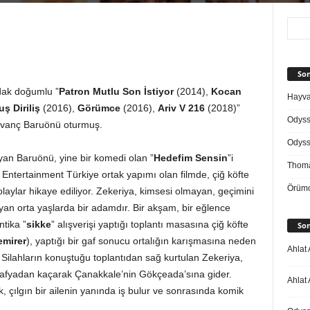
Son
dak doğumlu ”
Patron Mutlu Son İstiyor
(2014),
Kocan
Hayvan
 Diriliş
(2016),
Görümce
(2016),
Ariv V 216
(2018)”
Odys
 Kıvanç Baruönü oturmuş.
Odys
yan Baruönü, yine bir komedi olan ”
Hedefim Sensin
”i
Thoma
Entertainment Türkiye ortak yapımı olan filmde, çiğ köfte
Örümc
laylar hikaye ediliyor. Zekeriya, kimsesi olmayan, geçimini
yan orta yaşlarda bir adamdır. Bir akşam, bir eğlence
tika ”
sikke
” alışverişi yaptığı toplantı masasına çiğ köfte
Son
emirer
), yaptığı bir gaf sonucu ortalığın karışmasına neden
Ahlat 
 Silahların konuştuğu toplantıdan sağ kurtulan Zekeriya,
afyadan kaçarak Çanakkale’nin Gökçeada’sına gider.
Ahlat 
, çılgın bir ailenin yanında iş bulur ve sonrasında komik