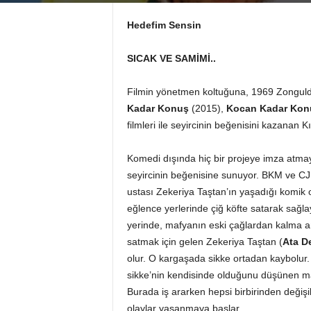
Hedefim Sensin
SICAK VE SAMİMİ..
Filmin yönetmen koltuğuna, 1969 Zongul
Kadar Konuş
(2015),
Kocan Kadar Konuş
filmleri ile seyircinin beğenisini kazanan
Komedi dışında hiç bir projeye imza atma
seyircinin beğenisine sunuyor. BKM ve CJ 
ustası Zekeriya Taştan’ın yaşadığı komik o
eğlence yerlerinde çiğ köfte satarak sağla
yerinde, mafyanın eski çağlardan kalma an
satmak için gelen Zekeriya Taştan (
Ata D
olur. O kargaşada sikke ortadan kaybolur.
sikke’nin kendisinde olduğunu düşünen m
Burada iş ararken hepsi birbirinden değişik
olaylar yaşanmaya başlar..