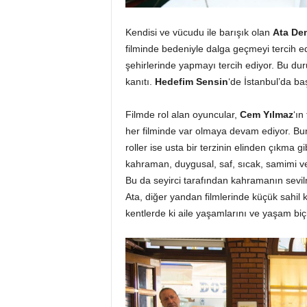
Kendisi ve vücudu ile barışık olan
Ata Dem
filminde bedeniyle dalga geçmeyi tercih 
şehirlerinde yapmayı tercih ediyor. Bu du
kanıtı.
Hedefim Sensin
‘de İstanbul’da ba
Filmde rol alan oyuncular,
Cem Yılmaz
‘ın
her filminde var olmaya devam ediyor. Bu
roller ise usta bir terzinin elinden çıkma gi
kahraman, duygusal, saf, sıcak, samimi ve
Bu da seyirci tarafından kahramanın sevi
Ata, diğer yandan filmlerinde küçük sahil 
kentlerde ki aile yaşamlarını ve yaşam biçiml