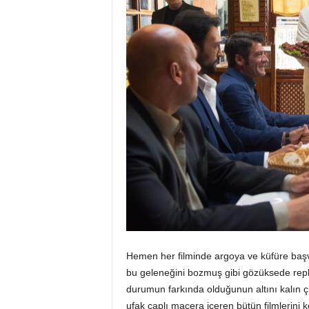
Hemen her filminde argoya ve küfüre baş
bu geleneğini bozmuş gibi gözüksede replik
durumun farkında olduğunun altını kalın çiz
ufak çaplı macera içeren bütün filmlerini 