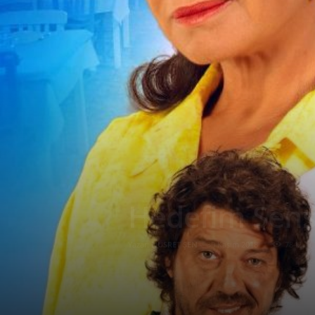
Hedefim Sens
Yazar:
NUSRET ŞEN
-
30 Kasım 2018
7842