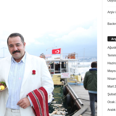
Odys
Arşiv
i
Back
Arş
Ağust
Temm
Hazir
Mayıs
Nisan
Mart 
Şubat
Ocak 
Aralı