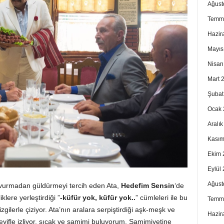
Ağust
Temm
Hazir
Mayıs
Nisan
Mart 
Şubat
Ocak 
Aralı
Kasım
Ekim 
Eylül
Ağust
vurmadan güldürmeyi tercih eden Ata,
Hedefim Sensin
‘de
lere yerleştirdiği ”
-küfür yok, küfür yok..
” cümleleri ile bu
Temm
gilerle çiziyor. Ata’nın aralara serpiştirdiği aşk-meşk ve
Hazir
keyifle izliyor, sıcak ve samimi buluyorum. Samimiyetine