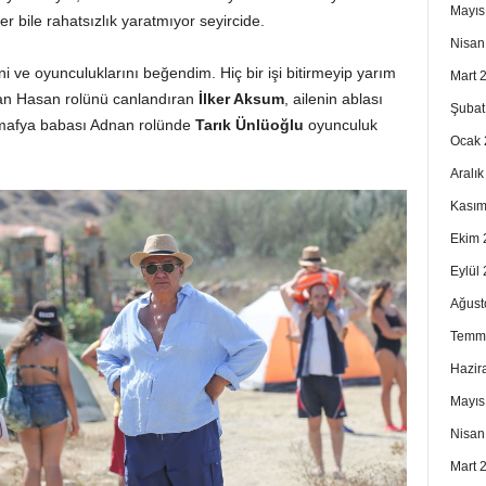
Mayıs
ler bile rahatsızlık yaratmıyor seyircide.
Nisan
 ve oyunculuklarını beğendim. Hiç bir işi bitirmeyip yarım
Mart 
ılan Hasan rolünü canlandıran
İlker Aksum
, ailenin ablası
Şubat
afya babası Adnan rolünde
Tarık Ünlüoğlu
oyunculuk
Ocak 
Aralı
Kasım
Ekim 
Eylül
Ağust
Temm
Hazir
Mayıs
Nisan
Mart 