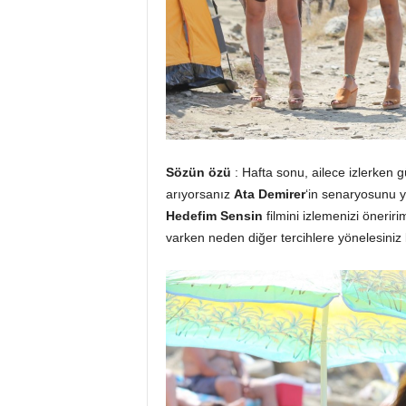
Sözün özü
: Hafta sonu, ailece izlerken g
arıyorsanız
Ata Demirer
‘in senaryosunu y
Hedefim Sensin
filmini izlemenizi önerir
varken neden diğer tercihlere yönelesiniz 