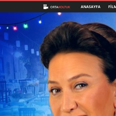
ANASAYFA
FIL
O
r
t
a
K
o
l
t
u
k