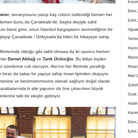
Kasım
Ekim 
irer
, senaryosunu yazıp baş rolünü üstlendiği hemen her
Eylül
ederken bunu da Çanakkale’de, başka deyişle sahil
rum bana göre, onun İstanbul kargaşasını sevmediğinin bir
Ağust
şlayıp Çanakkale / Gökçeada’da biten bir hikayeye sahip.
Temm
Hazir
 filmlerinde olduğu gibi sabit olmasa da iki oyuncu hemen
Mayıs
nlar
Demet Akbağ
ve
Tarık Ünlüoğlu
. Bu ikiliye biçilen
bi üzerlerine cuk oturuyor. Ata’nın her filminde yarattığı
Nisan
 biraz da sakar bir yapıya sahip insan tipinden oluşuyor.
Mart 
lmesine ve benimsenmesine olanak sağlıyor doğal olarak.
Şubat
kasabalarında ki aile yapısını da öne çıkarırken büyük
Ocak 
erine tatlı bir eleştiri getiriyor.
Aralı
Kasım
Ekim 
Eylül