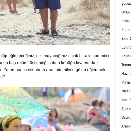
Şubat
Ocak 
Aralı
Kasım
Ekim 
Eylül
ülüp eğleneceğiniz, sıkılmayacağınız sıcak bir aile komedisi
Ağust
azıp baş rolünü üstlendiği sabun köpüğü kıvamında ki
Temm
im. Zaten bunca sıkıntının arasında ailece gülüp eğlenmek
Hazir
ki?
Mayıs
Nisan
Mart 
Şubat
Ocak 
Aralı