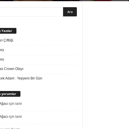
 Yazılar
 Çiftliği
sey
sey
s Crown Olayı
ek Adam : Yepyeni Bir Gün
 yorumlar
Ağacı
için
lami
Ağacı
için
lami