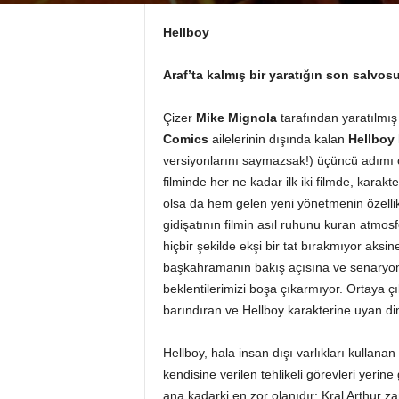
Hellboy
Araf’ta kalmış bir yaratığın son salvo
Çizer
Mike Mignola
tarafından yaratılmış
Comics
ailelerinin dışında kalan
Hellboy
versiyonlarını saymazsak!) üçüncü adımı
filminde her ne kadar ilk iki filmde, kar
olsa da hem gelen yeni yönetmenin özelli
gidişatının filmin asıl ruhunu kuran atmo
hiçbir şekilde ekşi bir tat bırakmıyor aksine
başkahramanın bakış açısına ve senaryonu
beklentilerimizi boşa çıkarmıyor. Ortaya ç
barındıran ve Hellboy karakterine uyan din
Hellboy, hala insan dışı varlıkları kullanan
kendisine verilen tehlikeli görevleri yeri
ana kadarki en zor olanıdır: Kral Arthur z