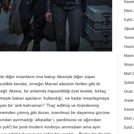
Kasım
Ekim 
Eylül
Ağust
Temm
Hazir
Mayıs
Nisan
Mart 
de diğer insanların ona bakışı itibariyle diğer süper
Şubat
kle kendisi, örneğin Marvel ailesinin fertleri gibi iki
ğil. Aksine, bir anlamda hapsedildiği özel tesiste, birkaç
Ocak 
nmeyle bakan ajanların ‘kullandığı’, ne kadar insanlaşmaya
Aralı
n bir ‘anti-kahraman’! ‘Traş’ edilmiş ve törpülenmiş
Kasım
ennemden çıkmış gibi duran, inanılmaz bir dayanma gücüne
Ekim 
anından ayırmadığı ‘altıpatlar’ı, pardösüsü ve ağzından
e yok!) bir post-modern kovboyu anımsatan ama aynı
Eylül
u ve adalet duygusuna sahip bir yaratık… Başka bir deyişle