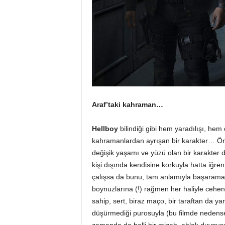
Araf’taki kahraman…
Hellboy
bilindiği gibi hem yaradılışı, hem 
kahramanlardan ayrışan bir karakter… Önceli
değişik yaşamı ve yüzü olan bir karakter de
kişi dışında kendisine korkuyla hatta iğre
çalışsa da bunu, tam anlamıyla başaramaya
boynuzlarına (!) rağmen her haliyle ceh
sahip, sert, biraz maço, bir taraftan da y
düşürmediği purosuyla (bu filmde nedens
zamanda da belli bir mizah, ahlak duygus