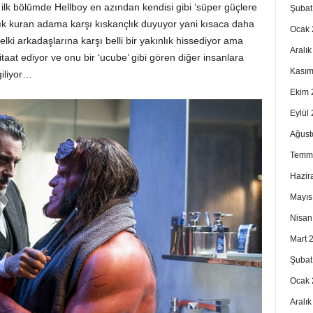
 ilk bölümde Hellboy en azından kendisi gibi ‘süper güçlere
Şubat
nlık kuran adama karşı kıskançlık duyuyor yani kısaca daha
Ocak 
belki arkadaşlarına karşı belli bir yakınlık hissediyor ama
Aralı
taat ediyor ve onu bir ‘ucube’ gibi gören diğer insanlara
Kasım
giliyor…
Ekim 
Eylül
Ağust
Temm
Hazir
Mayıs
Nisan
Mart 
Şubat
Ocak 
Aralı