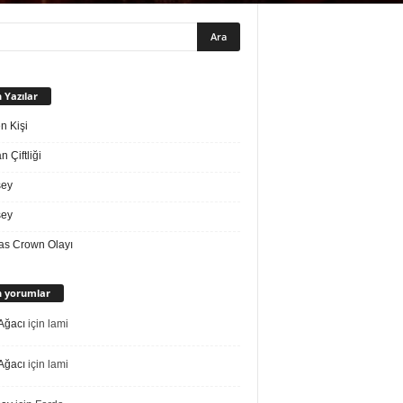
 Yazılar
n Kişi
 Çiftliği
sey
sey
s Crown Olayı
 yorumlar
Ağacı
için
lami
Ağacı
için
lami