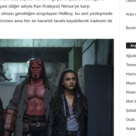
Odys
esi (diğer adıyla Kan Kraliçesi) Nimue’ye karşı
 olması gerektiğini sorgulayan Hellboy, bu sert yüzleşmede
Arşiv
i
 görünen ama her an karanlık tarafa kayabilecek iradesini de
Back
Arş
Ağust
Temm
Hazir
Mayıs
Nisan
Mart 
Şubat
Ocak 
Aralı