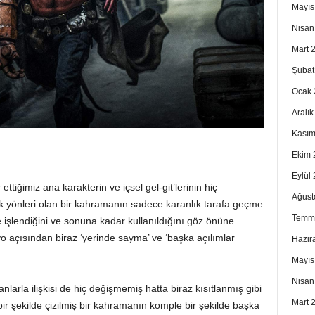
Mayıs
Nisan
Mart 
Şubat
Ocak 
Aralı
Kasım
Ekim 
Eylül
ettiğimiz ana karakterin ve içsel gel-git’lerinin hiç
Ağust
k yönleri olan bir kahramanın sadece karanlık tarafa geçme
Temm
 işlendiğini ve sonuna kadar kullanıldığını göz önüne
 açısından biraz ‘yerinde sayma’ ve ‘başka açılımlar
Hazir
Mayıs
Nisan
nlarla ilişkisi de hiç değişmemiş hatta biraz kısıtlanmış gibi
Mart 
 bir şekilde çizilmiş bir kahramanın komple bir şekilde başka