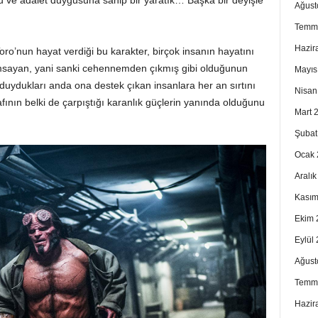
Ağust
Temm
Hazir
ro’nun hayat verdiği bu karakter, birçok insanın hayatını
ımsayan, yani sanki cehennemden çıkmış gibi olduğunun
Mayıs
duydukları anda ona destek çıkan insanlara her an sırtını
Nisan
ının belki de çarpıştığı karanlık güçlerin yanında olduğunu
Mart 
Şubat
Ocak 
Aralı
Kasım
Ekim 
Eylül
Ağust
Temm
Hazir