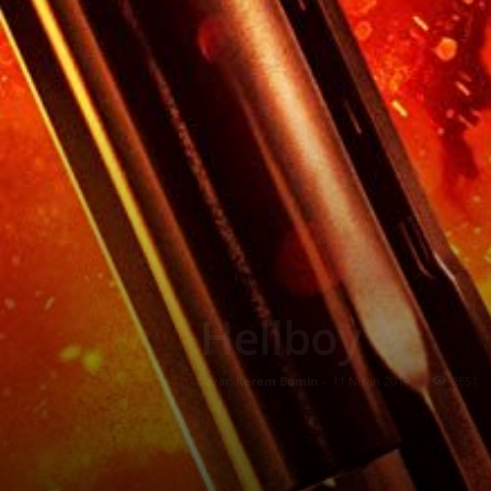
Hellboy
Yazar:
Kerem Bumin
-
11 Nisan 2019
2651