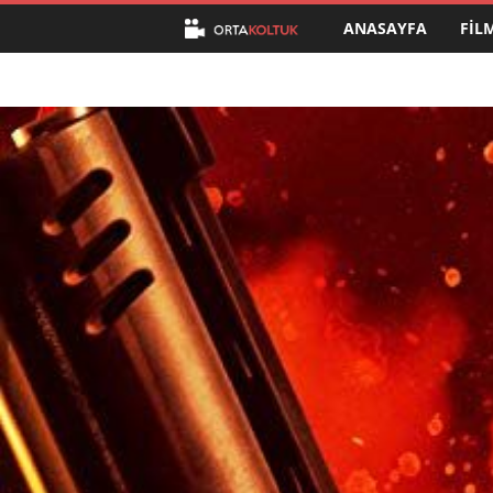
ANASAYFA
FIL
O
r
t
a
K
o
l
t
u
k