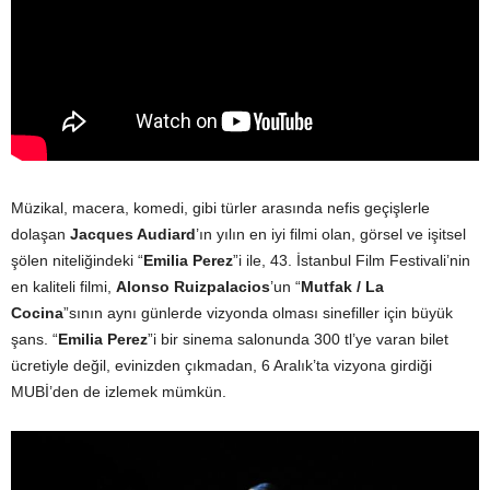
Müzikal, macera, komedi, gibi türler arasında nefis geçişlerle
dolaşan
Jacques Audiard
’ın yılın en iyi filmi olan, görsel ve işitsel
şölen niteliğindeki “
Emilia Perez
”i ile, 43. İstanbul Film Festivali’nin
en kaliteli filmi,
Alonso Ruizpalacios
’un “
Mutfak / La
Cocina
”sının aynı günlerde vizyonda olması sinefiller için büyük
şans. “
Emilia Perez
”i bir sinema salonunda 300 tl’ye varan bilet
ücretiyle değil, evinizden çıkmadan, 6 Aralık’ta vizyona girdiği
MUBİ’den de izlemek mümkün.