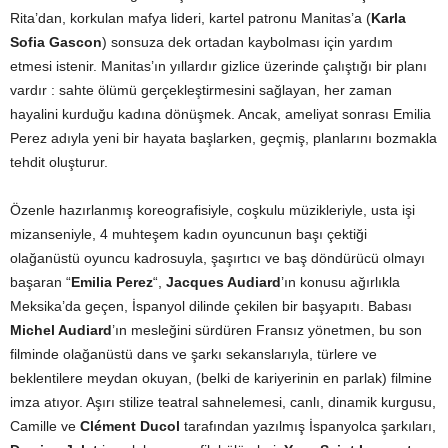
Rita’dan, korkulan mafya lideri, kartel patronu Manitas’a (
Karla
Sofia Gascon
) sonsuza dek ortadan kaybolması için yardım
etmesi istenir. Manitas’ın yıllardır gizlice üzerinde çalıştığı bir planı
vardır : sahte ölümü gerçekleştirmesini sağlayan, her zaman
hayalini kurduğu kadına dönüşmek. Ancak, ameliyat sonrası Emilia
Perez adıyla yeni bir hayata başlarken, geçmiş, planlarını bozmakla
tehdit oluşturur.
Özenle hazırlanmış koreografisiyle, coşkulu müzikleriyle, usta işi
mizanseniyle, 4 muhteşem kadın oyuncunun başı çektiği
olağanüstü oyuncu kadrosuyla, şaşırtıcı ve baş döndürücü olmayı
başaran “
Emilia Perez
“,
Jacques Audiard
’ın konusu ağırlıkla
Meksika’da geçen, İspanyol dilinde çekilen bir başyapıtı. Babası
Michel Audiard
’ın mesleğini sürdüren Fransız yönetmen, bu son
filminde olağanüstü dans ve şarkı sekanslarıyla, türlere ve
beklentilere meydan okuyan, (belki de kariyerinin en parlak) filmine
imza atıyor. Aşırı stilize teatral sahnelemesi, canlı, dinamik kurgusu,
Camille ve
Clément Ducol
tarafından yazılmış İspanyolca şarkıları,