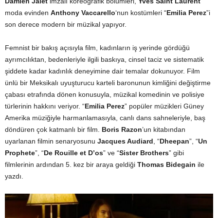
Damien Jalet
imzalı koreografik bölümleri,
Yves Saint Laurent
moda evinden
Anthony Vaccarello
‘nun kostümleri “
Emilia Perez
”i
son derece modern bir müzikal yapıyor.
Femnist bir bakış açısıyla film, kadınların iş yerinde gördüğü
ayrımcılıktan, bedenleriyle ilgili baskıya, cinsel taciz ve sistematik
şiddete kadar kadınlık deneyimine dair temalar dokunuyor. Film
ünlü bir Meksikalı uyuşturucu karteli baronunun kimliğini değiştirme
çabası etrafında dönen konusuyla, müzikal komedinin ve polisiye
türlerinin hakkını veriyor. “
Emilia Perez
” popüler müzikleri Güney
Amerika müziğiyle harmanlamasıyla, canlı dans sahneleriyle, baş
döndüren çok katmanlı bir film.
Boris Razon
’un kitabından
uyarlanan filmin senaryosunu
Jacques Audiard
, “
Dheepan
”, “
Un
Prophete
”, “
De Rouille et D’os
” ve “
Sister Brothers
” gibi
filmlerinin ardından 5. kez bir araya geldiği
Thomas Bidegain
ile
yazdı.