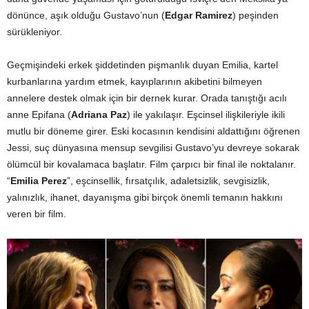
dönünce, aşık olduğu Gustavo’nun (
Edgar Ramirez
) peşinden
sürükleniyor.
Geçmişindeki erkek şiddetinden pişmanlık duyan Emilia, kartel
kurbanlarına yardım etmek, kayıplarının akibetini bilmeyen
annelere destek olmak için bir dernek kurar. Orada tanıştığı acılı
anne Epifana (
Adriana Paz
) ile yakılaşır. Eşcinsel ilişkileriyle ikili
mutlu bir döneme girer. Eski kocasının kendisini aldattığını öğrenen
Jessi, suç dünyasına mensup sevgilisi Gustavo’yu devreye sokarak
ölümcül bir kovalamaca başlatır. Film çarpıcı bir final ile noktalanır.
“
Emilia Perez
”, eşcinsellik, fırsatçılık, adaletsizlik, sevgisizlik,
yalınızlık, ihanet, dayanışma gibi birçok önemli temanın hakkını
veren bir film.