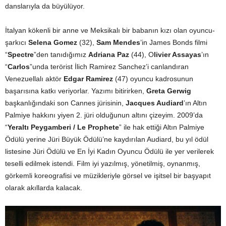
danslarıyla da büyülüyor.
İtalyan kökenli bir anne ve Meksikalı bir babanın kızı olan oyuncu-
şarkıcı
Selena Gomez
(32),
Sam Mendes
’in James Bonds filmi
“
Spectre
”den tanıdığımız
Adriana Paz
(44), O
livier Assayas
’ın
“
Carlos
”unda terörist İlich Ramirez Sanchez’i canlandıran
Venezuellalı aktör
Edgar Ramirez
(47) oyuncu kadrosunun
başarısına katkı veriyorlar. Yazımı bitirirken,
Greta Gerwig
başkanlığındaki son Cannes jürisinin,
Jacques Audiard
’ın Altın
Palmiye hakkını yiyen 2. jüri olduğunun altını çizeyim. 2009’da
“
Yeraltı Peygamberi / Le Prophete
” ile hak ettiği Altın Palmiye
Ödülü yerine Jüri Büyük Ödülü’ne kaydırılan Audiard, bu yıl ödül
listesine Jüri Ödülü ve En İyi Kadın Oyuncu Ödülü ile yer verilerek
teselli edilmek istendi. Film iyi yazılmış, yönetilmiş, oynanmış,
görkemli koreografisi ve müzikleriyle görsel ve işitsel bir başyapıt
olarak akıllarda kalacak.