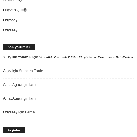
Sevilen Kişi
Hayvan Çiftliği
Odyssey
Odyssey
Son yorumlar
Yüzyıllık Yalnızlık
için
Yüzyıllık Yalnızlık 2 Film Eleştirisi ve Yorumlar - OrtaKoltuk
Arşiv
için
Sumatra Tonic
Ahlat Ağacı
için
lami
Ahlat Ağacı
için
lami
Odyssey
için
Ferda
Arşivler