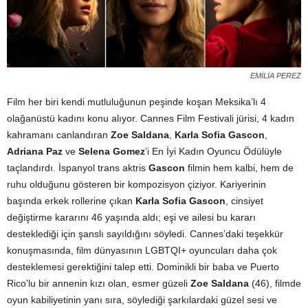
EMİLİA PEREZ
Film her biri kendi mutluluğunun peşinde koşan Meksika’lı 4
olağanüstü kadını konu alıyor. Cannes Film Festivali jürisi, 4 kadın
kahramanı canlandıran
Zoe Saldana
,
Karla Sofia Gascon
,
Adriana Paz
ve
Selena Gomez
’i En İyi Kadın Oyuncu Ödülüyle
taçlandırdı. İspanyol trans aktris
Gascon
filmin hem kalbi, hem de
ruhu olduğunu gösteren bir kompozisyon çiziyor. Kariyerinin
başında erkek rollerine çıkan
Karla Sofia Gascon
, cinsiyet
değiştirme kararını 46 yaşında aldı; eşi ve ailesi bu kararı
desteklediği için şanslı sayıldığını söyledi. Cannes’daki teşekkür
konuşmasında, film dünyasının LGBTQI+ oyuncuları daha çok
desteklemesi gerektiğini talep etti. Dominikli bir baba ve Puerto
Rico’lu bir annenin kızı olan, esmer güzeli
Zoe Saldana
(46), filmde
oyun kabiliyetinin yanı sıra, söylediği şarkılardaki güzel sesi ve