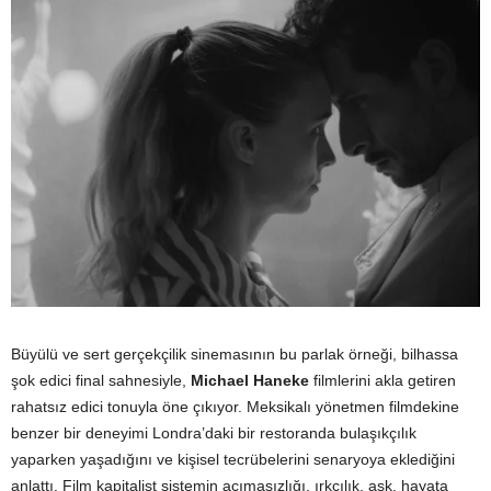
Büyülü ve sert gerçekçilik sinemasının bu parlak örneği, bilhassa
şok edici final sahnesiyle,
Michael Haneke
filmlerini akla getiren
rahatsız edici tonuyla öne çıkıyor. Meksikalı yönetmen filmdekine
benzer bir deneyimi Londra’daki bir restoranda bulaşıkçılık
yaparken yaşadığını ve kişisel tecrübelerini senaryoya eklediğini
anlattı. Film kapitalist sistemin acımasızlığı, ırkçılık, aşk, hayata