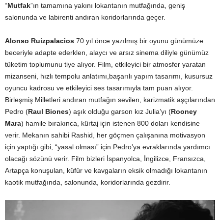
“
Mutfak
”ın tamamına yakını lokantanın mutfağında, geniş
salonunda ve labirenti andıran koridorlarında geçer.
Alonso Ruizpalacios
70 yıl önce yazılmış bir oyunu günümüze
beceriyle adapte ederklen, alaycı ve arsız sinema diliyle günümüz
tüketim toplumunu tiye alıyor. Film, etkileyici bir atmosfer yaratan
mizanseni, hızlı tempolu anlatımı,başarılı yapım tasarımı, kusursuz
oyuncu kadrosu ve etkileyici ses tasarımıyla tam puan alıyor.
Birleşmiş Milletleri andıran mutfağın sevilen, karizmatik aşçılarından
Pedro (
Raul Biones
) aşık olduğu garson kız Julia’yı (
Rooney
Mara
) hamile bırakınca, kürtaj için istenen 800 doları kendisine
verir. Mekanın sahibi Rashid, her göçmen çalışanına motivasyon
için yaptığı gibi, “yasal olması” için Pedro’ya evraklarında yardımcı
olacağı sözünü verir. Film bizleri İspanyolca, İngilizce, Fransızca,
Artapça konuşulan, küfür ve kavgaların eksik olmadığı lokantanın
kaotik mutfağında, salonunda, koridorlarında gezdirir.