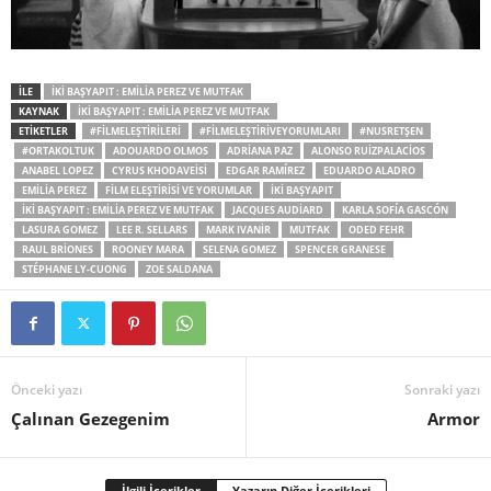
İLE
İKI BAŞYAPIT : EMILIA PEREZ VE MUTFAK
KAYNAK
İKI BAŞYAPIT : EMILIA PEREZ VE MUTFAK
ETİKETLER
#FILMELEŞTIRILERI
#FILMELEŞTIRIVEYORUMLARI
#NUSRETŞEN
#ORTAKOLTUK
ADOUARDO OLMOS
ADRIANA PAZ
ALONSO RUIZPALACIOS
ANABEL LOPEZ
CYRUS KHODAVEISI
EDGAR RAMÍREZ
EDUARDO ALADRO
EMILIA PEREZ
FILM ELEŞTIRISI VE YORUMLAR
İKI BAŞYAPIT
İKI BAŞYAPIT : EMILIA PEREZ VE MUTFAK
JACQUES AUDIARD
KARLA SOFÍA GASCÓN
LASURA GOMEZ
LEE R. SELLARS
MARK IVANIR
MUTFAK
ODED FEHR
RAUL BRIONES
ROONEY MARA
SELENA GOMEZ
SPENCER GRANESE
STÉPHANE LY-CUONG
ZOE SALDANA
Önceki yazı
Sonraki yazı
Çalınan Gezegenim
Armor
İlgili İçerikler
Yazarın Diğer İçerikleri