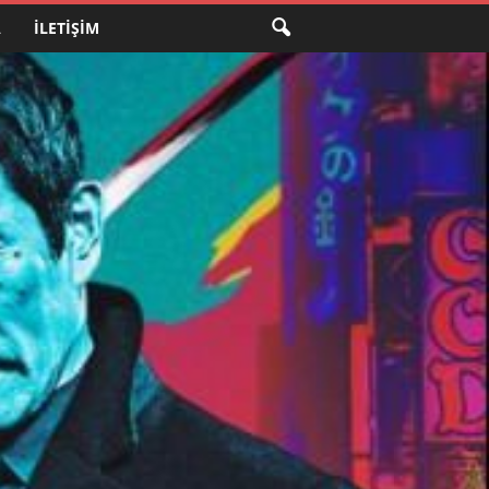
A
İLETIŞIM