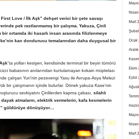
Mayıs
Nisan
 First Love / İlk Aşk” dehşet verici bir çete savaşı
Mart 
iyerinde pek rastlanmamış bir çalışma. Yakuza, Çinli
Şubat
 bir ortamda iki hasarlı insan arasında filizlenmeye
Miike’nin kan dondurucu temalarından daha duygusal bir
Ocak 
Aralı
Kasım
 Aşk
”ta yolları kesişen, kendisinde terminal bir beyin tümörü
Ekim 
cizci babasının anılarından kurtulamayan kokain müptelası
 işinde çalışan Yuri’nin pezevengi Yasu ile Avrupa-Asya Melezi
Eylül
yük bir çatışmanın içinde bulurlar. Dönek yakuza Kase’nin
Ağust
uyuşturucu sevkiyatını Çinlilerden kapma çabası,
silahlı
Temm
e dayak atmaların, elektrik vermelerin, kafa kesmelerin
Hazir
gore” güldürüye dönüşüyor…
Mayıs
Nisan
Mart 