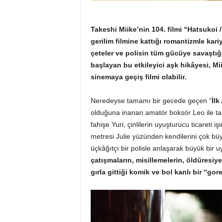
Takeshi Miike’nin 104. filmi “Hatsukoi /
gerilim filmine kattığı romantizmle kar
çeteler ve polisin tüm gücüye savaştığı
başlayan bu etkileyici aşk hikâyesi, 
sinemaya geçiş filmi olabilir.
Neredeyse tamamı bir gecede geçen “
İlk
olduğuna inanan amatör boksör Leo ile ta
fahişe Yuri, çinlilerin uyuşturucu ticareti
metresi Julie yüzünden kendilerini çok bü
üçkâğıtçı bir polisle anlaşarak büyük bir 
çatışmaların, misillemelerin, öldüresiy
gırla gittiği komik ve bol kanlı bir “