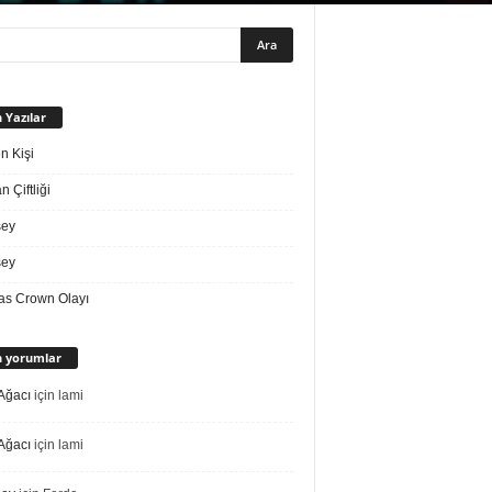
 Yazılar
n Kişi
 Çiftliği
sey
sey
s Crown Olayı
 yorumlar
Ağacı
için
lami
Ağacı
için
lami