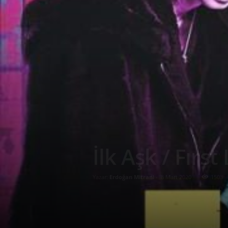
İlk Aşk / Fırs
Yazar:
Erdoğan Mitrani
-
8 Mart 2020
1503