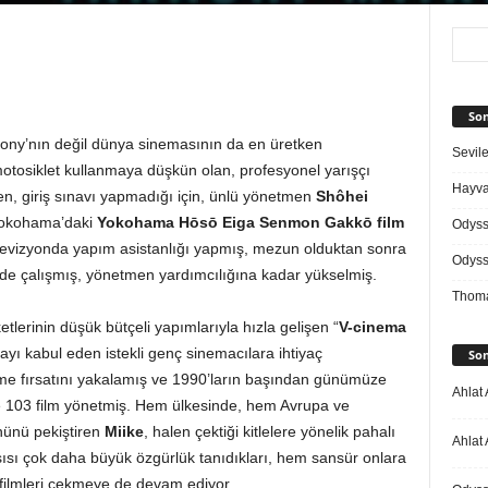
Son
ny’nın değil dünya sinemasının da en üretken
Sevile
otosiklet kullanmaya düşkün olan, profesyonel yarışçı
Hayvan
n, giriş sınavı yapmadığı için, ünlü yönetmen
Shôhei
Yokohama’daki
Yokohama Hōsō Eiga Senmon Gakkō film
Odys
levizyonda yapım asistanlığı yapmış, mezun olduktan sonra
Odys
erde çalışmış, yönetmen yardımcılığına kadar yükselmiş.
Thoma
etlerinin düşük bütçeli yapımlarıyla hızla gelişen “
V-cinema
ayı kabul eden istekli genç sinemacılara ihtiyaç
Son
tme fırsatını yakalamış ve 1990’ların başından günümüze
Ahlat 
re 103 film yönetmiş. Hem ülkesinde, hem Avrupa ve
nünü pekiştiren
Miike
, halen çektiği kitlelere yönelik pahalı
Ahlat 
ısı çok daha büyük özgürlük tanıdıkları, hem sansür onlara
filmleri çekmeye de devam ediyor.