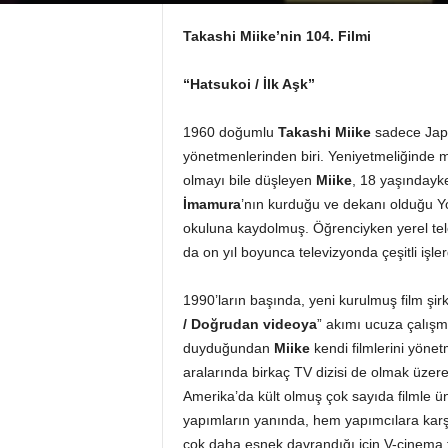
Takashi Miike’nin 104. Filmi
“Hatsukoi / İlk Aşk”
1960 doğumlu
Takashi Miike
sadece Japo
yönetmenlerinden biri. Yeniyetmeliğinde m
olmayı bile düşleyen
Miike
, 18 yaşındayke
İmamura
’nın kurduğu ve dekanı olduğu 
okuluna kaydolmuş. Öğrenciyken yerel te
da on yıl boyunca televizyonda çeşitli işl
1990’ların başında, yeni kurulmuş film şirk
/ Doğrudan videoya
” akımı ucuza çalışm
duyduğundan
Miike
kendi filmlerini yöne
aralarında birkaç TV dizisi de olmak üze
Amerika’da kült olmuş çok sayıda filmle ü
yapımların yanında, hem yapımcılara karş
çok daha esnek davrandığı için V-cinema 