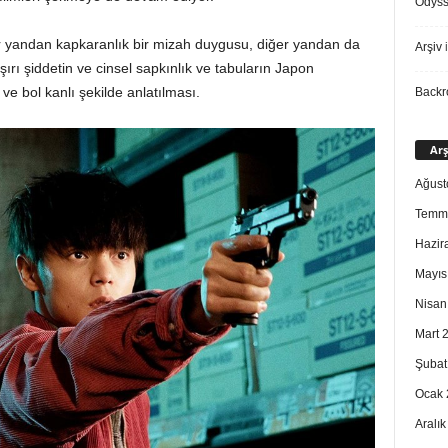
Odys
ir yandan kapkaranlık bir mizah duygusu, diğer yandan da
Arşiv
i
şırı şiddetin ve cinsel sapkınlık ve tabuların Japon
ve bol kanlı şekilde anlatılması.
Back
Arş
Ağust
Temm
Hazir
Mayıs
Nisan
Mart 
Şubat
Ocak 
Aralı