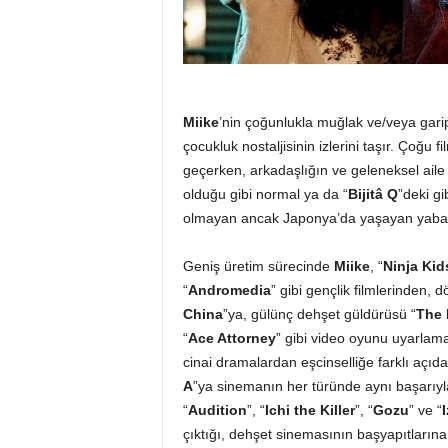
Miike
’nin çoğunlukla muğlak ve/veya garip 
çocukluk nostaljisinin izlerini taşır. Çoğu fil
geçerken, arkadaşlığın ve geleneksel aile 
olduğu gibi normal ya da “
Bijitâ Q
”deki gi
olmayan ancak Japonya’da yaşayan yaban
Geniş üretim sürecinde
Miike
, “
Ninja Kids
“
Andromedia
” gibi gençlik filmlerinden, d
China
”ya, gülünç dehşet güldürüsü “
The 
“
Ace Attorney
” gibi video oyunu uyarlama
cinai dramalardan eşcinselliğe farklı açıd
A
”ya sinemanın her türünde aynı başarıyl
“
Audition
”, “
Ichi the Killer
”, “
Gozu
” ve “
çıktığı, dehşet sinemasının başyapıtlarına