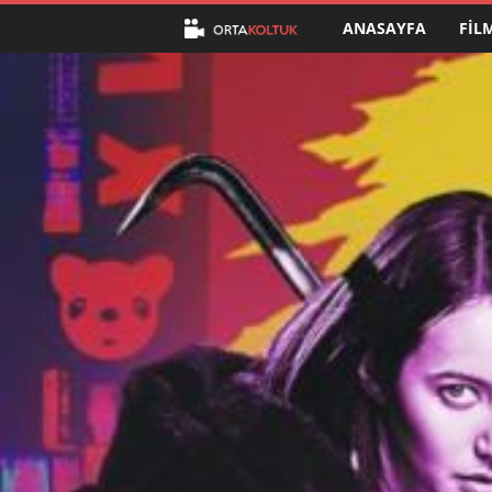
ANASAYFA
FIL
O
r
t
a
K
o
l
t
u
k