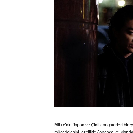
Miike
’nin Japon ve Çinli gangsterleri bire
mücadelesini, özellikle Japonca ve Mandari