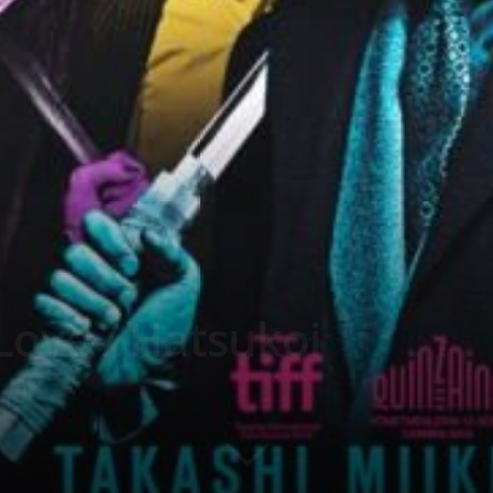
t Love / Hatsukoi
0