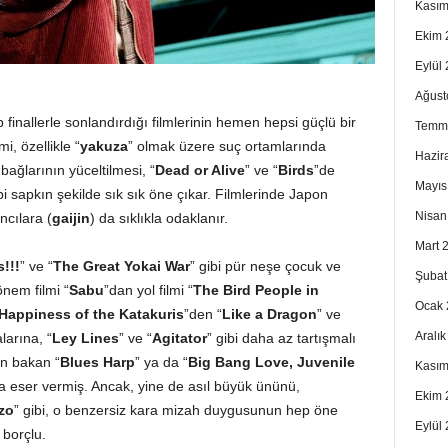
Kasım
Ekim 
Eylül
Ağust
finallerle sonlandırdığı filmlerinin hemen hepsi güçlü bir
Temm
mi, özellikle “
yakuza
” olmak üzere suç ortamlarında
Hazir
bağlarının yüceltilmesi, “
Dead or Alive
” ve “
Birds
”de
Mayıs
bi sapkın şekilde sık sık öne çıkar. Filmlerinde Japon
Nisan
cılara (
gaijin
) da sıklıkla odaklanır.
Mart 
!!!
” ve “
The Great Yokai War
” gibi pür neşe çocuk ve
Şubat
önem filmi “
Sabu
”dan yol filmi “
The Bird People in
Ocak 
Happiness of the Katakuris
”den “
Like a Dragon
” ve
Aralı
larına, “
Ley Lines
” ve “
Agitator
” gibi daha az tartışmalı
an bakan “
Blues Harp
” ya da “
Big Bang Love, Juvenile
Kasım
a eser vermiş. Ancak, yine de asıl büyük ününü,
Ekim 
Izo
” gibi, o benzersiz kara mizah duygusunun hep öne
Eylül
 borçlu.