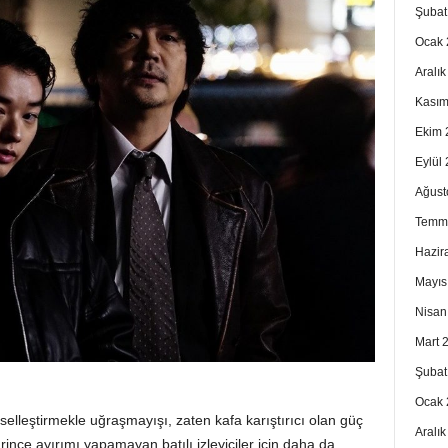
Şubat
Ocak 
Aralı
Kasım
Ekim 
Eylül
Ağust
Temm
Hazir
Mayıs
Nisan
Mart 
Şubat
Ocak 
yselleştirmekle uğraşmayışı, zaten kafa karıştırıcı olan güç
Aralı
nce ayırımı yapamayan batılı izleyiciler için daha da