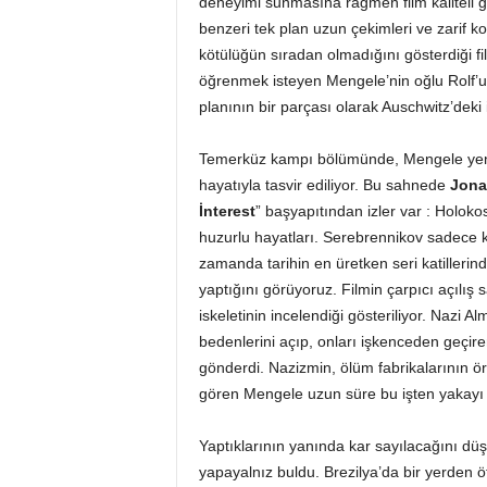
deneyimi sunmasına rağmen film kaliteli g
benzeri tek plan uzun çekimleri ve zarif ko
kötülüğün sıradan olmadığını gösterdiği f
öğrenmek isteyen Mengele’nin oğlu Rolf’un
planının bir parçası olarak Auschwitz’deki iş
Temerküz kampı bölümünde, Mengele yeni e
hayatıyla tasvir ediliyor. Bu sahnede
Jona
İnterest
” başyapıtından izler var : Holokost
huzurlu hayatları. Serebrennikov sadece kar
zamanda tarihin en üretken seri katillerind
yaptığını görüyoruz. Filmin çarpıcı açılış
iskeletinin incelendiği gösteriliyor. Nazi Al
bedenlerini açıp, onları işkenceden geçir
gönderdi. Nazizmin, ölüm fabrikalarının örn
gören Mengele uzun süre bu işten yakayı 
Yaptıklarının yanında kar sayılacağını dü
yapayalnız buldu. Brezilya’da bir yerden 