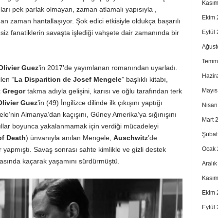
Kasım
ogları pek parlak olmayan, zaman atlamalı yapısıyla ,
Ekim 
an zaman hantallaşıyor. Şok edici etkisiyle oldukça başarılı
Eylül
esiz fanatiklerin savaşta işlediği vahşete dair zamanında bir
Ağust
Temm
Olivier Guez
’in 2017’de yayımlanan romanından uyarladı.
Hazir
len “
La Disparition de Josef Mengele
” başlıklı kitabı,
Mayıs
 Gregor
takma adıyla gelişini, karısı ve oğlu tarafından terk
Olivier Guez
’in (49) İngilizce dilinde ilk çıkışını yaptığı
Nisan
e’nin Almanya’dan kaçışını, Güney Amerika’ya sığınışını
Mart 
yıllar boyunca yakalanmamak için verdiği mücadeleyi
Şubat
of Death
) ünvanıyla anılan Mengele,
Auschwitz
’de
Ocak 
yapmıştı. Savaş sonrası sahte kimlikle ve gizli destek
arasında kaçarak yaşamını sürdürmüştü.
Aralı
Kasım
Ekim 
Eylül