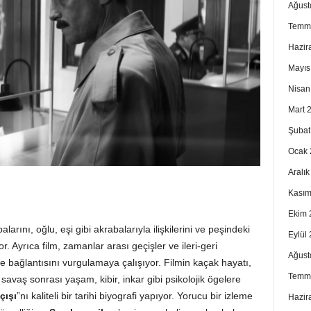
Ağust
Temm
Hazir
Mayıs
Nisan
Mart 
Şubat
Ocak 
Aralı
Kasım
Ekim 
rını, oğlu, eşi gibi akrabalarıyla ilişkilerini ve peşindeki
Eylül
r. Ayrıca film, zamanlar arası geçişler ve ileri-geri
Ağust
e bağlantısını vurgulamaya çalışıyor. Filmin kaçak hayatı,
Temm
 savaş sonrası yaşam, kibir, inkar gibi psikolojik ögelere
çışı
”nı kaliteli bir tarihi biyografi yapıyor. Yorucu bir izleme
Hazir