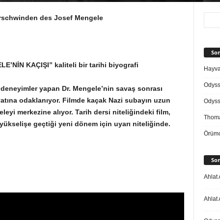
rschwinden des Josef Mengele
Son
’NİN KAÇIŞI” kaliteli bir tarihi biyografi
Hayvan
Odys
ı deneyimler yapan Dr. Mengele’nin savaş sonrası
yatına odaklanıyor. Filmde kaçak Nazi subayın uzun
Odys
eyi merkezine alıyor. Tarih dersi niteliğindeki film,
Thoma
yükselişe geçtiği yeni dönem için uyarı niteliğinde.
Örümc
Son
Ahlat 
Ahlat 