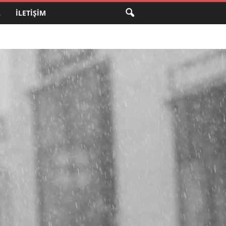
A
İLETIŞIM