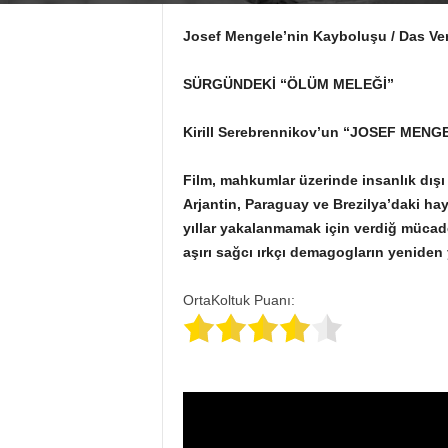
Josef Mengele’nin Kayboluşu /
Das Ve
SÜRGÜNDEKİ “ÖLÜM MELEĞİ”
Kirill Serebrennikov’un “JOSEF MENGELE
Film, mahkumlar üzerinde insanlık dış
Arjantin, Paraguay ve Brezilya’daki ha
yıllar yakalanmamak için verdiğ mücadel
aşırı sağcı ırkçı demagogların yeniden 
OrtaKoltuk Puanı: