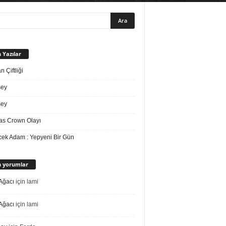
 Yazılar
 Çiftliği
sey
sey
s Crown Olayı
ek Adam : Yepyeni Bir Gün
 yorumlar
Ağacı
için
lami
Ağacı
için
lami