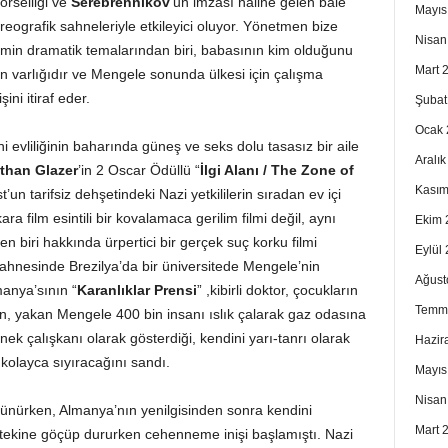
örselliği ve
Serebrennikov
’un imzası haline gelen bale
Mayıs
reografik sahneleriyle etkileyici oluyor. Yönetmen bize
Nisan
ilmin dramatik temalarından biri, babasının kim olduğunu
Mart 
 varlığıdır ve Mengele sonunda ülkesi için çalışma
ini itiraf eder.
Şubat
Ocak 
vliliğinin baharında güneş ve seks dolu tasasız bir aile
Aralı
than Glazer
’in 2 Oscar Ödüllü “
İlgi Alanı / The Zone of
Kasım
’un tarifsiz dehşetindeki Nazi yetkililerin sıradan ev içi
a film esintili bir kovalamaca gerilim filmi değil, aynı
Ekim 
en biri hakkında ürpertici bir gerçek suç korku filmi
Eylül
 sahnesinde Brezilya’da bir üniversitede Mengele’nin
Ağust
manya’sının “
Karanlıklar Prensi
” ,kibirli doktor, çocukların
Temm
en, yakan Mengele 400 bin insanı ıslık çalarak gaz odasına
ek çalışkanı olarak gösterdiği, kendini yarı-tanrı olarak
Hazir
kolayca sıyıracağını sandı.
Mayıs
Nisan
şünürken, Almanya’nın yenilgisinden sonra kendini
Mart 
ötekine göçüp dururken cehenneme inişi başlamıştı. Nazi