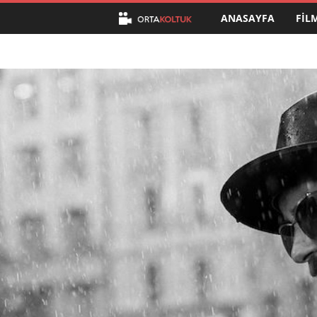
ANASAYFA
FIL
O
r
t
a
K
o
l
t
u
k