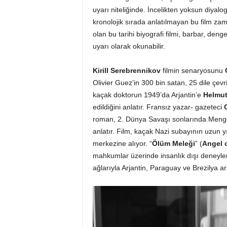
uyarı niteliğinde. İncelikten yoksun diyal
kronolojik sırada anlatılmayan bu film zam
olan bu tarihi biyografi filmi, barbar, deng
uyarı olarak okunabilir.
Kirill Serebrennikov
filmin senaryosunu
Olivier Guez’in 300 bin satan, 25 dile çevri
kaçak doktorun 1949’da Arjantin’e
Helmut
edildiğini anlatır. Fransız yazar- gazeteci
roman, 2. Dünya Savaşı sonlarında Mengel
anlatır. Film, kaçak Nazi subayının uzun 
merkezine alıyor. “
Ölüm Meleği
” (
Angel 
mahkumlar üzerinde insanlık dışı deneyler 
ağlarıyla Arjantin, Paraguay ve Brezilya 