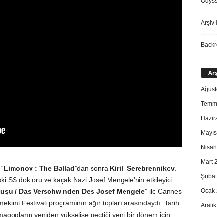
Odys
Arşiv
i
Back
Arş
Ağust
Temm
Hazir
Mayıs
Nisan
Mart 
 “
Limonov : The Ballad
”dan sonra
Kirill Serebrennikov
,
Şubat
eski SS doktoru ve kaçak Nazi Josef Mengele’nin etkileyici
Ocak 
luşu / Das Verschwinden Des Josef Mengele
” ile Cannes
mekimi Festivali programının ağır topları arasındaydı. Tarih
Aralı
 demagogların yeniden yükselişe geçtiği yeni bir dönem için