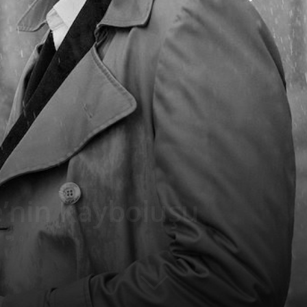
e’nin Kayboluşu
0