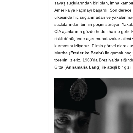
savaş suçlularından biri olan, imha kampı
Amerika’ya kaçmayı başardı. Son derece ö
ülkesinde hiç suçlanmadan ve yakalanmada
suçlularından birinin peşini sürüyor. Yak
CİA ajanlarının gözde hedefi haline gelir
riskli dönüşünde aşırı muhafazakar ailesi
kurmasını izliyoruz. Filmin görsel olarak u
Martha (
Frederike Becht
) ile gamalı haç
törenini izleriz. 1960’da Brezilya’da sığındığ
Gitta (
Annamaria Lang
) ile ateşli bir giz