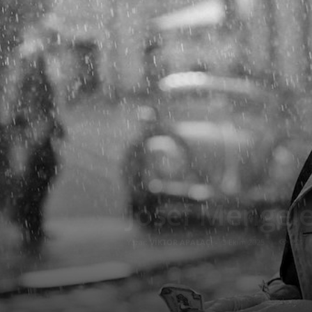
Josef Mengel
Yazar:
VİKTOR APALAÇİ
-
3 Ekim 2025
221