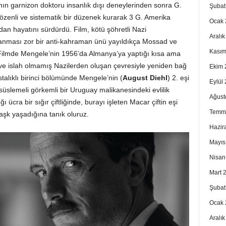
nın garnizon doktoru insanlık dışı deneylerinden sonra G.
Şubat
zenli ve sistematik bir düzenek kurarak 3 G. Amerika
Ocak 
n hayatını sürdürdü. Film, kötü şöhretli Nazi
Aralı
alanması zor bir anti-kahraman ünü yayıldıkça Mossad ve
Kasım
. Filmde Mengele’nin 1956’da Almanya’ya yaptığı kısa ama
 ve islah olmamış Nazilerden oluşan çevresiyle yeniden bağ
Ekim 
stalıklı birinci bölümünde Mengele’nin (
August Diehl
) 2. eşi
Eylül
 süslemeli görkemli bir Uruguay malikanesindeki evlilik
Ağust
ı ücra bir sığır çiftliğinde, burayı işleten Macar çiftin eşi
Temm
li aşk yaşadığına tanık oluruz.
Hazir
Mayıs
Nisan
Mart 
Şubat
Ocak 
Aralı