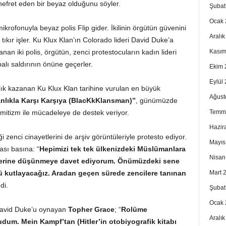
 nefret eden bir beyaz olduğunu söyler.
Şubat
Ocak 
mikrofonuyla beyaz polis Flip gider. İkilinin örgütün güvenini
Aralı
tıkır işler. Ku Klux Klan’ın Colorado lideri David Duke’a
Kasım
nan iki polis, örgütün, zenci protestocuların kadın lideri
alı saldırının önüne geçerler.
Ekim 
Eylül
azlık kazanan Ku Klux Klan tarihine vurulan en büyük
Ağust
nlıkla Karşı Karşıya
(BlacKkKlansman)”
, günümüzde
Temm
emitizm ile mücadeleye de destek veriyor.
Hazir
ği zenci cinayetlerini de arşiv görüntüleriyle protesto ediyor.
Mayıs
ası basına: “
Hepimizi tek tek ülkenizdeki Müslümanlara
Nisan
zerine düşünmeye davet ediyorum. Önümüzdeki sene
Mart 
ü kutlayacağız. Aradan geçen sürede zencilere tanınan
di.
Şubat
Ocak 
David Duke’u oynayan
Topher Grace
; “
Rolüme
Aralı
udum. Mein Kampf’tan (Hitler’in otobiyografik kitabı