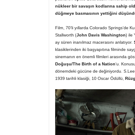
nükleer bir savaşın kodlarına sahip o
düğmeye basmasının yettiğini düşündük
Film, 70’li yıllarda Colorado Springs’de 
Stallworth (
John Davis Washington
) il
ay süren inanılmaz macerasını anlatıyor.
klasiklerinden iki başyapıtına filminde sa
sinemanın en önemli filmleri arasında gös
Doğuşu/The Birth of a Nation
‘u. Konusu
dönemdeki gücüne de değiniyordu. S.Lee’
1939 tarihli klasiği, 10 Oscar Ödüllü,
Rüzg