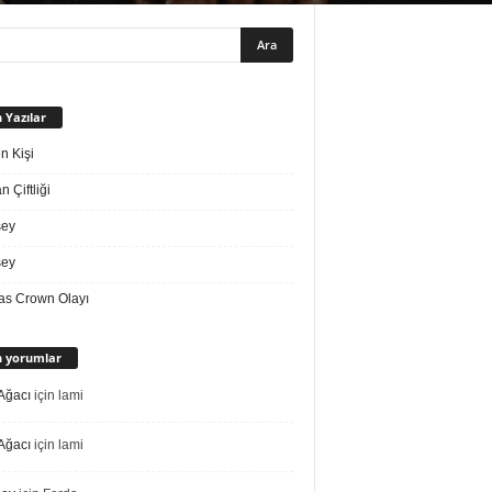
 Yazılar
n Kişi
 Çiftliği
sey
sey
s Crown Olayı
 yorumlar
Ağacı
için
lami
Ağacı
için
lami