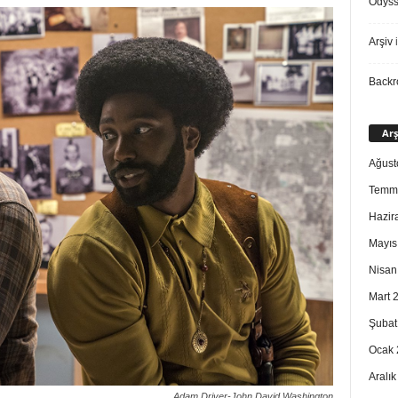
Odys
Arşiv
i
Back
Arş
Ağust
Temm
Hazir
Mayıs
Nisan
Mart 
Şubat
Ocak 
Aralı
Adam Driver-John David Washington