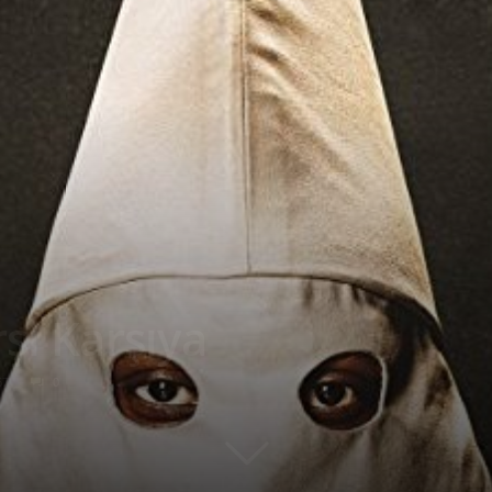
şı Karşıya
67
0