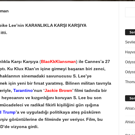
sman
an Spike Lee’nin KARANLIKLA KARŞI KARŞIYA
Son
tti.
Sevile
Hayvan
lıkla Karşı Karşıya
(
BlacKkKlansman
)
ile Cannes’a 27
Odys
tı. Ku Klux Klan’ın içine girmeyi başaran biri zenci,
Odys
i haklarının sinemadaki savunucusu S. Lee’ye
Thoma
k için yeni bir fırsat yaratmış. Bilinen militan tavrıyla
eriyle,
Tarantino
’nun ‘
Jackie Brown
’ filmi tadında bir
ın heyecanını ve kızgınlığını koruyan S. Lee bu son
Son
, mücadeleci ve radikal fikirli kişiliğini gün ışığına
Ahlat 
d Trump
’a ve uyguladığı politikaya ateş püsküren
rşiv görüntülerine de filminde yer veriyor. Film, bu
Ahlat 
D’de vizyona girdi.