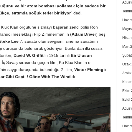
Ağust
lduğunu ve bir atom bombası yollamak için sadece bir
Temm
çe, sırtımda soğuk terler birikiyor
” dedi.
Hazir
Ku Klux Klan örgütüne sızmayı başaran zenci polis Ron
Mayıs
e Yahudi meslektaşı Flip Zimmerman’ın (
Adam Driver
) beş
Nisan
Spike Lee
7. sanata olan sevgisini, sinema sanatının
Mart 
ygı duruşunda bulunarak gösteriyor. Bunlardan ilki sessiz
terilen,
David W. Griffit
’in 1915 tarihli
Bir Ulusun
Şubat
 İç Savaş sırasında geçen film, Ku Klux Klan’ın o
Ocak 
nin saygı duruşunda bulunduğu 2. film,
Victor Fleming
’in
Aralı
ar Gibi Geçti / Göne With The Wind
‘dı.
Kasım
Ekim 
Eylül
Ağust
Temm
Hazir