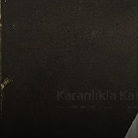
Karanlıkla Kar
Yazar:
VİKTOR APALAÇİ
-
8 Haziran 2018
20