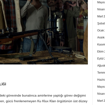
Mayıs
Nisan
Mart 
Şubat
Ocak 
Aralı
Kasım
Ekim 
Eylül
Ağust
Temm
Hazir
LİĞİ
Mayıs
Nisan
eki görevinde bunalınca amirlerine yaptığı görev değişimi
Mart 
stiren, gücü frenlenemeyen Ku Klux Klan örgütünün üst düzey