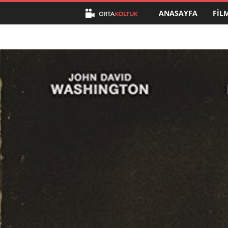
ANASAYFA
FIL
O
r
t
a
K
o
l
t
u
k