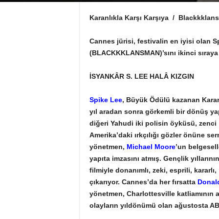
Karanlıkla Karşı Karşıya / Blackkklan
Cannes jürisi, festivalin en iyisi ol
(BLACKKKLANSMAN)’sını ikinci sıraya i
İSYANKÂR S. LEE HALÂ KIZGIN
Spike Lee
, Büyük Ödülü kazanan Karan
yıl aradan sonra görkemli bir dönüş yap
diğeri Yahudi iki polisin öyküsü, zenc
Amerika’daki ırkçılığı gözler önüne serme
yönetmen,
Michael Moore
’un belgesell
yapıta imzasını atmış. Gençlik yılların
filmiyle donanımlı, zeki, esprili, kararlı
çıkarıyor. Cannes’da her fırsatta
Donal
yönetmen, Charlottesville katliamının a
olayların yıldönümü olan ağustosta AB