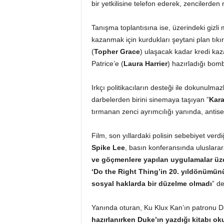
bir yetkilisine telefon ederek, zencilerden
Tanışma toplantısına ise, üzerindeki gizli 
kazanmak için kurdukları şeytani plan tıkır 
(
Topher Grace
) ulaşacak kadar kredi kaza
Patrice’e (
Laura Harrier
) hazırladığı bomb
Irkçı politikacıların desteği ile dokunulm
darbelerden birini sinemaya taşıyan ”
Kara
tırmanan zenci ayrımcılığı yanında, antis
Film, son yıllardaki polisin sebebiyet verdi
Spike Lee
, basın konferansında uluslarar
ve göçmenlere yapılan uygulamalar ü
‘Do the Right Thing’in 20. yıldönümün
sosyal haklarda bir düzelme olmadı
” de
Yanında oturan, Ku Klux Kan’ın patronu 
hazırlanırken Duke’ın yazdığı kitabı ok