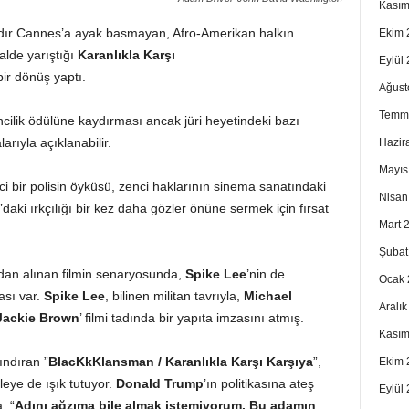
Kasım
ıldır Cannes’a ayak basmayan, Afro-Amerikan halkın
Ekim 
valde yarıştığı
Karanlıkla Karşı
Eylül
bir dönüş yaptı.
Ağust
Temm
kincilik ödülüne kaydırması ancak jüri heyetindeki bazı
larıyla açıklanabilir.
Hazir
Mayıs
i bir polisin öyküsü, zenci haklarının sinema sanatındaki
Nisan
daki ırkçılığı bir kez daha gözler önüne sermek için fırsat
Mart 
Şubat
dan alınan filmin senaryosunda,
Spike Lee
’nin de
Ocak 
ası var.
Spike Lee
, bilinen militan tavrıyla,
Michael
Aralı
Jackie Brown
’ filmi tadında bir yapıta imzasını atmış.
Kasım
ındıran ”
BlacKkKlansman / Karanlıkla Karşı Karşıya
”,
Ekim 
eye de ışık tutuyor.
Donald Trump
’ın politikasına ateş
Eylül
: “
Adını ağzıma bile almak istemiyorum. Bu adamın