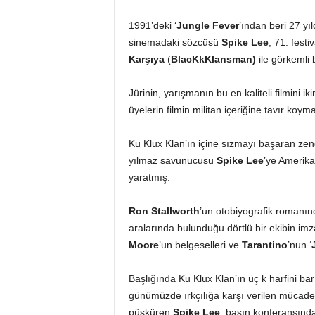
1991’deki ‘
Jungle Fever
’ından beri 27 y
sinemadaki sözcüsü
Spike Lee
, 71. festi
Karşıya
(
BlacKkKlansman)
ile görkemli 
Jürinin, yarışmanın bu en kaliteli filmini i
üyelerin filmin militan içeriğine tavır koyma
Ku Klux Klan’ın içine sızmayı başaran zenc
yılmaz savunucusu
Spike Lee
’ye Amerika’
yaratmış.
Ron Stallworth
’un otobiyografik romanın
aralarında bulunduğu dörtlü bir ekibin imz
Moore
’un belgeselleri ve
Tarantino
’nun ‘
Başlığında Ku Klux Klan’ın üç k harfini bar
günümüzde ırkçılığa karşı verilen mücadel
püsküren
Spike Lee
, basın konferansında