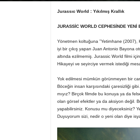
Jurassıc World : Yıkılmış Krallık
JURASSİC WORLD CEPHESİNDE YENİ B
Yönetmen koltuğuna ”Yetimhane (2007), Kı
iyi bir çıkış yapan Juan Antonio Bayona o
altında ezilmemiş. Jurassic World filmi iç
Hikayeyi ve seyirciye vermek istediği mesaj
Yok edilmesi mümkün görünmeyen bir canlıy
Böceğin insan karşısındaki çaresizliği g
mıyız? Birçok filmde bu konuya ya da felsef
olan görsel efektler ya da aksiyon değil. B
yapabilirsiniz. Konusu mu diyeceksiniz? Y
Duyuyorum sizi, nedir o yeni olan diye isy