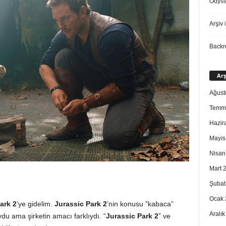
Odys
Arşiv
i
Back
Arş
Ağust
Temm
Hazir
Mayıs
Nisan
Mart 
Şubat
Ocak 
ark 2
’ye gidelim.
Jurassic Park 2
’nin konusu ”kabaca”
Aralı
u ama şirketin amacı farklıydı. “
Jurassic Park 2
” ve