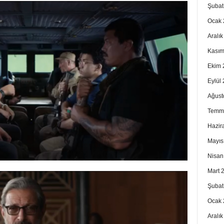
Şubat
Ocak 
Aralı
Kasım
Ekim 
Eylül
Ağust
Temm
Hazir
Mayıs
Nisan
Mart 
Şubat
Ocak 
Aralı