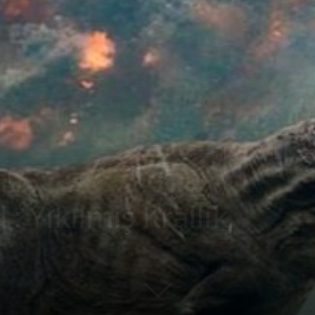
 : Yıkılmış Krallık
1