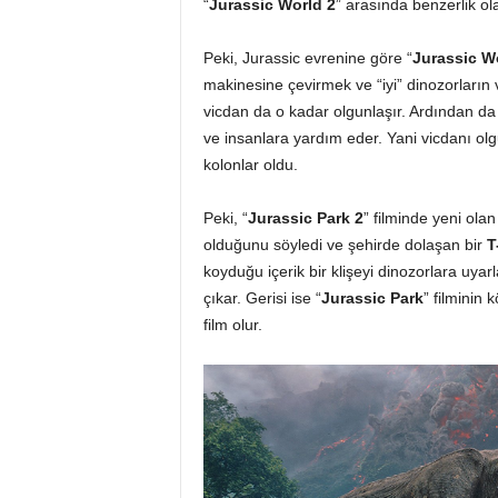
“
Jurassic World 2
” arasında benzerlik ola
Peki, Jurassic evrenine göre “
Jurassic W
makinesine çevirmek ve “iyi” dinozorların v
vicdan da o kadar olgunlaşır. Ardından da
ve insanlara yardım eder. Yani vicdanı olg
kolonlar oldu.
Peki, “
Jurassic Park 2
” filminde yeni ol
olduğunu söyledi ve şehirde dolaşan bir
T
koyduğu içerik bir klişeyi dinozorlara uyarl
çıkar. Gerisi ise “
Jurassic Park
” filminin 
film olur.