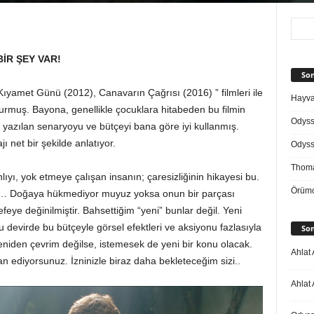
İR ŞEY VAR!
Son
yamet Günü (2012), Canavarın Çağrısı (2016) ” filmleri ile
Hayvan
turmuş. Bayona, genellikle çocuklara hitabeden bu filmin
Odys
in yazılan senaryoyu ve bütçeyi bana göre iyi kullanmış.
ı net bir şekilde anlatıyor.
Odys
Thoma
ı, yok etmeye çalışan insanın; çaresizliğinin hikayesi bu.
Örümc
ibi… Doğaya hükmediyor muyuz yoksa onun bir parçası
eye değinilmiştir. Bahsettiğim “yeni” bunlar değil. Yeni
u devirde bu bütçeyle görsel efektleri ve aksiyonu fazlasıyla
Son
eniden çevrim değilse, istemesek de yeni bir konu olacak.
Ahlat 
an ediyorsunuz. İzninizle biraz daha bekleteceğim sizi..
Ahlat 