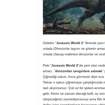
Gelelim “
Jurassic World 2
” filminde yeni
ortada (Dinozorlar taşınır ve şirketin amacı 
ortada (Savaş makinesi dinozorlar ve vicda
Peki “
Jurassic World 2
”de yeni olan nedi
amacı, ”
dinozorları zenginlere satmak
” 
Çiğnediği sakızı, hoca görmesin diye sıra
Tekrar o sakızı çiğnemeye çalıştığınızda nas
tadı alıyorsunuz. Çok az bir şekeri-aroması
gelir. Kimin ne zaman öleceği belli, az sonr
izleyeceğinizi zannediyorsunuz ama film il
doğru iyice sırandanlaşıp heyecanını yitir