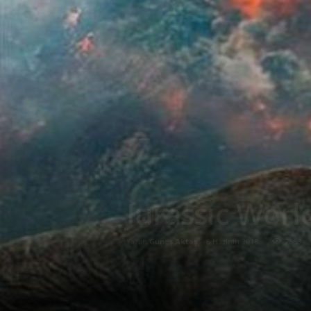
Jurassıc World
Yazar:
Güneş Aktaş
-
6 Haziran 2018
2863