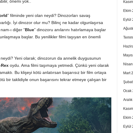
bilir, önemi yok..
Kasım
Ekim 
orld
” filminde yeni olan neydi? Dinozorları savaş
Eylül
arlığı. İyi dinozor olur mu? Bilinç ne kadar olgunlaşırsa
Ağust
 nam-ı diğer “
Blue
” dinozoru anılarını hatırlamaya başlar
unlaşmaya başlar. Bu yenilikler filmi taşıyan en önemli
Temm
Hazir
Mayıs
an neydi? Yeni olarak; dinozorun da annelik duygusunun
Nisan
-Rex
oydu. Ama filmi taşımaya yetmedi. Çünkü yeni olarak
amaktı. Bu klişeyi kötü anlatırsan başarısız bir film ortaya
Mart 
kötü bir taklidiyle onun başarısını tekrar etmeye çalışan bir
Şubat
Ocak 
Aralı
Kasım
Ekim 
Eylül