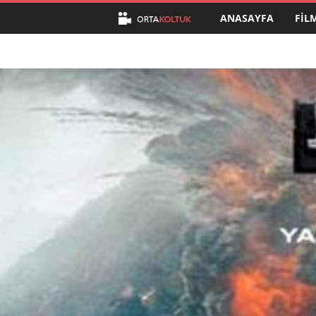
ANASAYFA
FIL
O
r
t
a
K
o
l
t
u
k