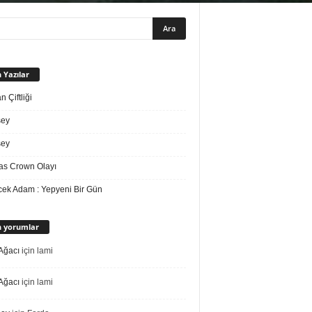
 Yazılar
 Çiftliği
sey
sey
s Crown Olayı
ek Adam : Yepyeni Bir Gün
 yorumlar
Ağacı
için
lami
Ağacı
için
lami