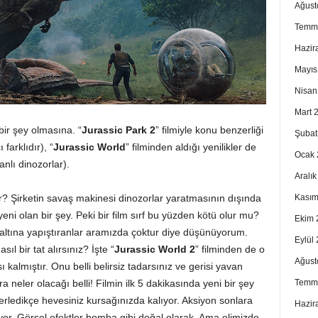
Ağust
Temm
Hazir
Mayıs
Nisan
Mart 
 bir şey olmasına. “
Jurassic Park 2
” filmiyle konu benzerliği
Şubat
farklıdır), “
Jurassic World
” filminden aldığı yenilikler de
Ocak 
nlı dinozorlar).
Aralı
Kasım
r? Şirketin savaş makinesi dinozorlar yaratmasının dışında
yeni olan bir şey. Peki bir film sırf bu yüzden kötü olur mu?
Ekim 
 altına yapıştıranlar aramızda çoktur diye düşünüyorum.
Eylül
ıl bir tat alırsınız? İşte “
Jurassic World 2
” filminden de o
Ağust
 kalmıştır. Onu belli belirsiz tadarsınız ve gerisi yavan
Temm
a neler olacağı belli! Filmin ilk 5 dakikasında yeni bir şey
erledikçe hevesiniz kursağınızda kalıyor. Aksiyon sonlara
Hazir
iyor. Görsel efektler bomba gibi doğal olarak. Ama elimizde