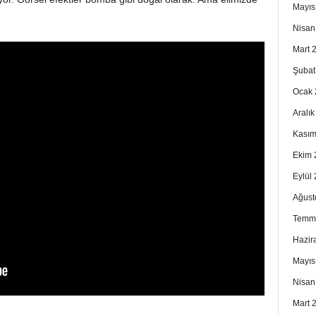
Mayıs
Nisan
Mart 
Şubat
Ocak 
Aralı
Kasım
Ekim 
Eylül
Ağust
Temm
Hazir
Mayıs
Nisan
Mart 