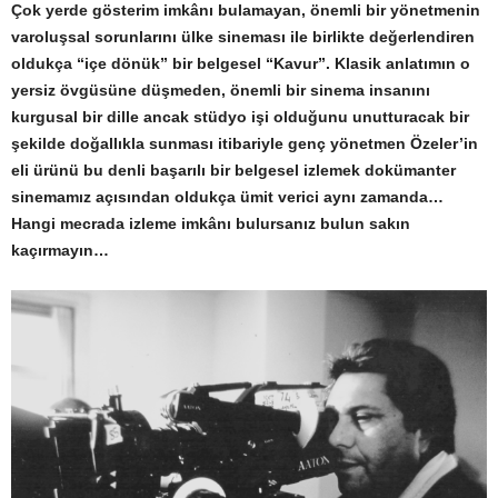
Çok yerde gösterim imkânı bulamayan, önemli bir yönetmenin
varoluşsal sorunlarını ülke sineması ile birlikte değerlendiren
oldukça “içe dönük” bir belgesel “Kavur”. Klasik anlatımın o
yersiz övgüsüne düşmeden, önemli bir sinema insanını
kurgusal bir dille ancak stüdyo işi olduğunu unutturacak bir
şekilde doğallıkla sunması itibariyle genç yönetmen Özeler’in
eli ürünü bu denli başarılı bir belgesel izlemek dokümanter
sinemamız açısından oldukça ümit verici aynı zamanda…
Hangi mecrada izleme imkânı bulursanız bulun sakın
kaçırmayın…