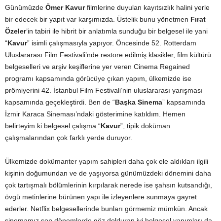
Günümüzde
Ömer Kavur
filmlerine duyulan kayıtsızlık halini yerle
bir edecek bir yapıt var karşımızda. Üstelik bunu yönetmen
Fırat
Özeler
’in tabiri ile hibrit bir anlatımla sunduğu bir belgesel ile yani
“
Kavur
” isimli çalışmasıyla yapıyor. Öncesinde 52. Rotterdam
Uluslararası Film Festivali’nde restore edilmiş klasikler, film kültürü
belgeselleri ve arşiv keşiflerine yer veren Cinema Regained
programı kapsamında görücüye çıkan yapım, ülkemizde ise
prömiyerini 42. İstanbul Film Festivali’nin uluslararası yarışması
kapsamında geçekleştirdi. Ben de “
Başka Sinema
” kapsamında
İzmir Karaca Sineması’ndaki gösterimine katıldım. Hemen
belirteyim ki belgesel çalışma “
Kavur
”, tipik doküman
çalışmalarından çok farklı yerde duruyor.
Ülkemizde dokümanter yapım sahipleri daha çok ele aldıkları ilgili
kişinin doğumundan ve de yaşıyorsa günümüzdeki dönemini daha
çok tartışmalı bölümlerinin kırpılarak nerede ise şahsın kutsandığı,
övgü metinlerine bürünen yapı ile izleyenlere sunmaya gayret
ederler. Netflix belgesellerinde bunları görmemiz mümkün. Ancak
sinemamız son dönemlerde göz dolduran iyi belgesel yapımları da