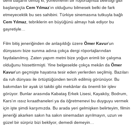
denli başarılı olmuş ki, yönetmenin bir röportajında belirttiği gibi
başlangıçta
Cem Yılmaz
’ın olduğunu bilmesek belki de fark
etmeyecektik bu ses sahibini. Türkiye sinemasına tutkuyla bağlı
Cem Yılmaz
, tebriklerin en büyüğünü almayı hak ediyor bu
gayretiyle…
Film bitiş jeneriğinden de anlaşıldığı üzere
Ömer Kavur
’un
dünyasını bize sunma adına çokça dergi röportajlarından
faydalanılmış. Zaten yapım metni bize yoğun erimli bir çalışma
olduğunu hissettirmişti. Yine belgeselde çokça mekân da
Ömer
Kavur
’un geçmişte hayatına tesir eden yerlerden seçilmiş. Bazıları
da ruh dünyası ile örtüştüğünden tercih edilmiş görünüyor. Bu
bakımdan bir ayak izi takibi gibi mekânlar da önemli bir işlev
görüyor. Bunlar arasında Kabataş Erkek Lisesi, Kayaköy, Bodrum,
Kars’ın ıssız kıraathaneleri ya da öğretmenevi bu duyguyu vermek
için işte şimdi karşımızda. Bu arada yeri gelmişken belirteyim, filmin
jeneriği akarken sakın ha sakın sinemadan ayrılmayın, uzun ve
güzel bir sürpriz bizi bekliyor, demedi demeyin…