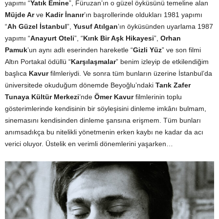
yapımı “
Yatık Emine
”, Füruzan’ın o güzel öyküsünü temeline alan
Müjde Ar
ve
Kadir İnanır
’ın başrollerinde oldukları 1981 yapımı
“
Ah Güzel İstanbul
”,
Yusuf Atılgan
’ın öyküsünden uyarlama 1987
yapımı “
Anayurt Oteli
”, “
Kırık Bir Aşk Hikayesi
”,
Orhan
Pamuk
’un aynı adlı eserinden hareketle “
Gizli Yüz
” ve son filmi
Altın Portakal ödüllü “
Karşılaşmalar
” benim izleyip de etkilendiğim
başlıca
Kavur
filmleriydi. Ve sonra tüm bunların üzerine İstanbul’da
üniversitede okuduğum dönemde Beyoğlu’ndaki
Tarık Zafer
Tunaya Kültür Merkezi
’nde
Ömer Kavur
filmlerinin toplu
gösterimlerinde kendisinin bir söyleşisini dinleme imkânı bulmam,
sinemasını kendisinden dinleme şansına erişmem. Tüm bunları
anımsadıkça bu nitelikli yönetmenin erken kaybı ne kadar da acı
verici oluyor. Üstelik en verimli dönemlerini yaşarken…