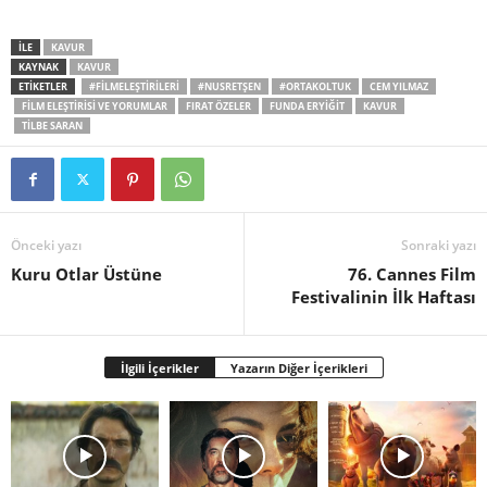
İLE
KAVUR
KAYNAK
KAVUR
ETİKETLER
#FILMELEŞTIRILERI
#NUSRETŞEN
#ORTAKOLTUK
CEM YILMAZ
FILM ELEŞTIRISI VE YORUMLAR
FIRAT ÖZELER
FUNDA ERYIĞIT
KAVUR
TILBE SARAN
Önceki yazı
Sonraki yazı
Kuru Otlar Üstüne
76. Cannes Film
Festivalinin İlk Haftası
İlgili İçerikler
Yazarın Diğer İçerikleri