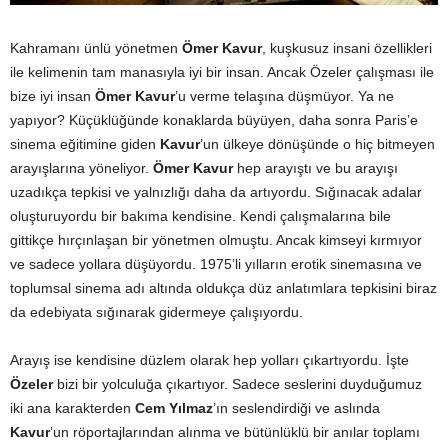
Kahramanı ünlü yönetmen
Ömer Kavur
, kuşkusuz insani özellikleri
ile kelimenin tam manasıyla iyi bir insan. Ancak Özeler çalışması ile
bize iyi insan
Ömer Kavur
’u verme telaşına düşmüyor. Ya ne
yapıyor? Küçüklüğünde konaklarda büyüyen, daha sonra Paris’e
sinema eğitimine giden
Kavur
’un ülkeye dönüşünde o hiç bitmeyen
arayışlarına yöneliyor.
Ömer Kavur
hep arayıştı ve bu arayışı
uzadıkça tepkisi ve yalnızlığı daha da artıyordu. Sığınacak adalar
oluşturuyordu bir bakıma kendisine. Kendi çalışmalarına bile
gittikçe hırçınlaşan bir yönetmen olmuştu. Ancak kimseyi kırmıyor
ve sadece yollara düşüyordu. 1975’li yılların erotik sinemasına ve
toplumsal sinema adı altında oldukça düz anlatımlara tepkisini biraz
da edebiyata sığınarak gidermeye çalışıyordu.
Arayış ise kendisine düzlem olarak hep yolları çıkartıyordu. İşte
Özeler
bizi bir yolculuğa çıkartıyor. Sadece seslerini duyduğumuz
iki ana karakterden
Cem Yılmaz
’ın seslendirdiği ve aslında
Kavur
’un röportajlarından alınma ve bütünlüklü bir anılar toplamı