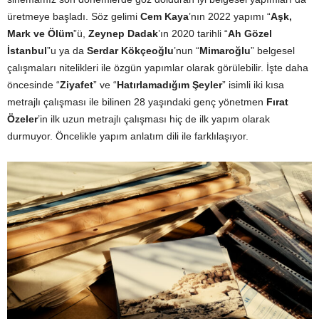
üretmeye başladı. Söz gelimi
Cem Kaya
’nın 2022 yapımı “
Aşk,
Mark ve Ölüm
”ü,
Zeynep Dadak
’ın 2020 tarihli “
Ah Gözel
İstanbul
”u ya da
Serdar Kökçeoğlu
’nun “
Mimaroğlu
” belgesel
çalışmaları nitelikleri ile özgün yapımlar olarak görülebilir. İşte daha
öncesinde “
Ziyafet
” ve “
Hatırlamadığım Şeyler
” isimli iki kısa
metrajlı çalışması ile bilinen 28 yaşındaki genç yönetmen
Fırat
Özeler
’in ilk uzun metrajlı çalışması hiç de ilk yapım olarak
durmuyor. Öncelikle yapım anlatım dili ile farklılaşıyor.