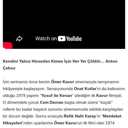
Kendini Yalnız Hisseden Kimse İçin Her Yer Çöldür… Anton
Çehov
İzin verirseniz önce benim
Ömer Kavur
sinemasıyla tanışmamın
hikâyesiyle başlayayım. Senaryosunda
Onat Kutlar
’ın da katkısının
olduğu 1979 yapımı “
Yusuf ile Kenan
” izlediğim ilk
Kavur
filmiydi.
O dönemdeki çocuk
Cem Davran
başta olmak üzere “küçük”
rollerin bu kadar başarılı sunumu sinemamızda sıklıkla karşılaşılan
bir durum değildi. Sonra sırasıyla
Refik Halit Karay
’ın “
Memleket
Hikayeleri
”nden uyarlanma
Ömer Kavur
’un ilk filmi olan 1974