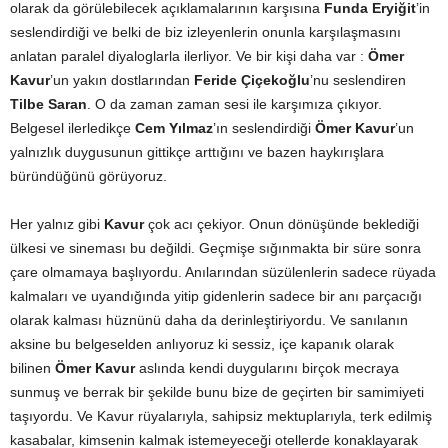
olarak da görülebilecek açıklamalarının karşısına
Funda Eryiğit
’in
seslendirdiği ve belki de biz izleyenlerin onunla karşılaşmasını
anlatan paralel diyaloglarla ilerliyor. Ve bir kişi daha var :
Ömer
Kavur
’un yakın dostlarından
Feride Çiçekoğlu
’nu seslendiren
Tilbe Saran
. O da zaman zaman sesi ile karşımıza çıkıyor.
Belgesel ilerledikçe
Cem Yılmaz
’ın seslendirdiği
Ömer Kavur
’un
yalnızlık duygusunun gittikçe arttığını ve bazen haykırışlara
büründüğünü görüyoruz.
Her yalnız gibi
Kavur
çok acı çekiyor. Onun dönüşünde beklediği
ülkesi ve sineması bu değildi. Geçmişe sığınmakta bir süre sonra
çare olmamaya başlıyordu. Anılarından süzülenlerin sadece rüyada
kalmaları ve uyandığında yitip gidenlerin sadece bir anı parçacığı
olarak kalması hüznünü daha da derinleştiriyordu. Ve sanılanın
aksine bu belgeselden anlıyoruz ki sessiz, içe kapanık olarak
bilinen
Ömer Kavur
aslında kendi duygularını birçok mecraya
sunmuş ve berrak bir şekilde bunu bize de geçirten bir samimiyeti
taşıyordu. Ve Kavur rüyalarıyla, sahipsiz mektuplarıyla, terk edilmiş
kasabalar, kimsenin kalmak istemeyeceği otellerde konaklayarak