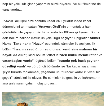
hep bir yolculuk içinde yaşamını sürdürüyordu. Ve bu filmlerine de
yansıyordu…
“
Kavur
” açılışını bize sonuna kadar 80’li yılların video kaset
dönemlerini anımsatan “
Anayurt Oteli
”nin o montajsız ham
görüntüleri ile yapıyor. Sanki bir anda biz 80’lere gidiyoruz. Sonra
dört bölüm halinde Kavur’un yolculuğu başlıyor. Epigraflar
Ahmet
Hamdi Tanpınar
’ın “
Huzur
” eserindeki cümleler ile açılıyor. İlk
bölüm “
İnsanın sevdiği bir ev olunca, kendisine mahsus bir
hayatı da olur
”; ikinci bölüm “
elbet bizden mutlu memleketler ve
vatandaşları vardır
”; üçüncü bölüm “
burada çok basit şeylerin
güzelliği vardı
” ve dördüncü bölümde ise “bu kadar yaşanmış
şeyin burada toplanması, yaşananı unutturacak kadar kuvvetli bir
şeydir” cümleleri ile oluyor. Bu cümleler belgeselin ve kahramanın
ana anlatısının çatısını oluşturuyor…