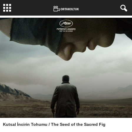
Kutsal İncirin Tohumu / The Seed of the Sacred Fig
Yazar:
Yazgülü Aldoğan
-
3 Ocak 2025
709
0