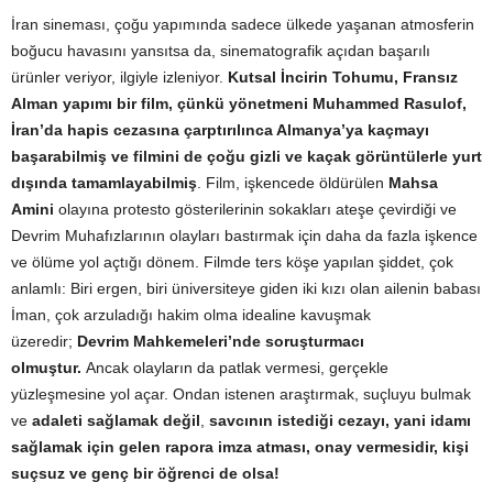
İran sineması, çoğu yapımında sadece ülkede yaşanan atmosferin
boğucu havasını yansıtsa da, sinematografik açıdan başarılı
ürünler veriyor, ilgiyle izleniyor.
Kutsal İncirin Tohumu, Fransız
Alman yapımı bir film, çünkü yönetmeni Muhammed Rasulof,
İran’da hapis cezasına çarptırılınca Almanya’ya kaçmayı
başarabilmiş ve filmini de çoğu gizli ve kaçak görüntülerle yurt
dışında tamamlayabilmiş
. Film, işkencede öldürülen
Mahsa
Amini
olayına protesto gösterilerinin sokakları ateşe çevirdiği ve
Devrim Muhafızlarının olayları bastırmak için daha da fazla işkence
ve ölüme yol açtığı dönem. Filmde ters köşe yapılan şiddet, çok
anlamlı: Biri ergen, biri üniversiteye giden iki kızı olan ailenin babası
İman, çok arzuladığı hakim olma idealine kavuşmak
üzeredir;
Devrim Mahkemeleri’nde soruşturmacı
olmuştur.
Ancak olayların da patlak vermesi, gerçekle
yüzleşmesine yol açar. Ondan istenen araştırmak, suçluyu bulmak
ve
adaleti sağlamak değil
,
savcının istediği cezayı, yani idamı
sağlamak için gelen rapora imza atması, onay vermesidir, kişi
suçsuz ve genç bir öğrenci de olsa!