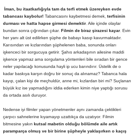
İman, bu itaatkarlığıyla tam da terfi etmek üzereyken evde
tabancası kaybolur!
Tabancasını kaybetmesi demek,
terfisinin
durması ve hatta hapse girmesi demektir
. Aile içinde olaylar
bundan sonra çığrından çıkar.
Filmin de biraz şirazesi kayar
. Evin
her yanı alt üst edilirken şüphe de babayı kasıp kavurmaktadır.
Karısından ve kızlarından şüphelenen baba, sonunda onları
işkenceci bir sorgucuya getirir. Şahıs arkadaşının ailesine maddi
işkence yapmaz ama sorgulama yöntemleri bile sıradan bir gence
neler yapılacağı konusunda hayli ip ucu barındırır. Üstelik de o
kadar baskıya karşın doğru bir sonuç da alınamaz? Tabanca hala
kayıp, çalan kişi de meçhuldür, anne mi, kızlardan biri mi? Suçlanan
büyük kız ise yapmadığını iddia ederken kimin niye yaptığı sorusu
da ortada asılı duruyor.
Nedense iyi filmler yapan yönetmenler aynı zamanda çektikleri
çarpıcı sahnelerine kıyamayıp uzattıkça da uzatıyor. Filmin
bitmesine yakın
kutsal mabetin olduğu bölümde aile artık
paramparça olmuş ve bir birine şüpheyle yaklaşırken o kaçış