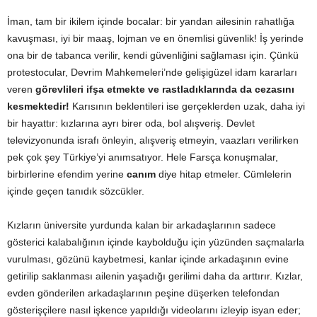
İman, tam bir ikilem içinde bocalar: bir yandan ailesinin rahatlığa
kavuşması, iyi bir maaş, lojman ve en önemlisi güvenlik! İş yerinde
ona bir de tabanca verilir, kendi güvenliğini sağlaması için. Çünkü
protestocular, Devrim Mahkemeleri’nde gelişigüzel idam kararları
veren
görevlileri ifşa etmekte ve rastladıklarında da cezasını
kesmektedir!
Karısının beklentileri ise gerçeklerden uzak, daha iyi
bir hayattır: kızlarına ayrı birer oda, bol alışveriş. Devlet
televizyonunda israfı önleyin, alışveriş etmeyin, vaazları verilirken
pek çok şey Türkiye’yi anımsatıyor. Hele Farsça konuşmalar,
birbirlerine efendim yerine
canım
diye hitap etmeler. Cümlelerin
içinde geçen tanıdık sözcükler.
Kızların üniversite yurdunda kalan bir arkadaşlarının sadece
gösterici kalabalığının içinde kaybolduğu için yüzünden saçmalarla
vurulması, gözünü kaybetmesi, kanlar içinde arkadaşının evine
getirilip saklanması ailenin yaşadığı gerilimi daha da arttırır. Kızlar,
evden gönderilen arkadaşlarının peşine düşerken telefondan
gösterişçilere nasıl işkence yapıldığı videolarını izleyip isyan eder;