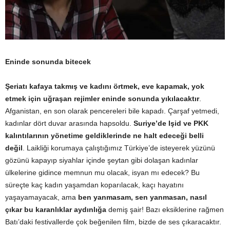
Eninde sonunda bitecek
Şeriatı kafaya takmış ve kadını örtmek, eve kapamak, yok
etmek için uğraşan rejimler eninde sonunda yıkılacaktır
.
Afganistan, en son olarak pencereleri bile kapadı. Çarşaf yetmedi,
kadınlar dört duvar arasında hapsoldu.
Suriye’de Işid ve PKK
kalıntılarının yönetime geldiklerinde ne halt edeceği belli
değil
. Laikliği korumaya çalıştığımız Türkiye’de isteyerek yüzünü
gözünü kapayıp siyahlar içinde şeytan gibi dolaşan kadınlar
ülkelerine gidince memnun mu olacak, isyan mı edecek? Bu
süreçte kaç kadın yaşamdan koparılacak, kaçı hayatını
yaşayamayacak, ama
ben yanmasam, sen yanmasan, nasıl
çıkar bu karanlıklar aydınlığa
demiş şair! Bazı eksiklerine rağmen
Batı’daki festivallerde çok beğenilen film, bizde de ses çıkaracaktır.