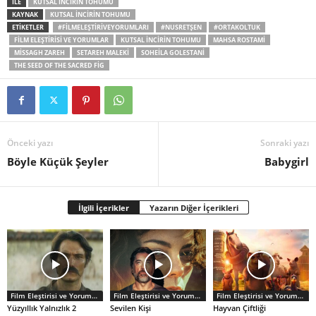
İLE
KUTSAL İNCIRIN TOHUMU
KAYNAK
KUTSAL İNCIRIN TOHUMU
ETİKETLER
#FILMELEŞTIRIVEYORUMLARI
#NUSRETŞEN
#ORTAKOLTUK
FILM ELEŞTIRISI VE YORUMLAR
KUTSAL İNCIRIN TOHUMU
MAHSA ROSTAMI
MISSAGH ZAREH
SETAREH MALEKI
SOHEILA GOLESTANI
THE SEED OF THE SACRED FIG
Önceki yazı
Sonraki yazı
Böyle Küçük Şeyler
Babygirl
İlgili İçerikler
Yazarın Diğer İçerikleri
Film Eleştirisi ve Yorumlar
Film Eleştirisi ve Yorumlar
Film Eleştirisi ve Yorumlar
Yüzyıllık Yalnızlık 2
Sevilen Kişi
Hayvan Çiftliği