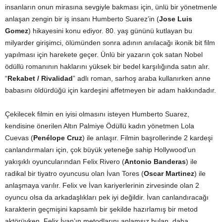
insanların onun mirasına sevgiyle bakması için, ünlü bir yönetmenle
anlaşan zengin bir iş insanı Humberto Suarez’in (
Jose Luis
Gomez
) hikayesini konu ediyor. 80. yaş gününü kutlayan bu
milyarder girişimci, ölümünden sonra adının anılacağı ikonik bit film
yapılması için harekete geçer. Ünlü bir yazarın çok satan Nobel
ödüllü romanının haklarını yüksek bir bedel karşılığında satın alır.
“
Rekabet / Rivalidad
” adlı roman, sarhoş araba kullanırken anne
babasını öldürdüğü için kardeşini affetmeyen bir adam hakkındadır.
Çekilecek filmin en iyisi olmasını isteyen Humberto Suarez,
kendisine önerilen Altın Palmiye Ödüllü kadın yönetmen Lola
Cuevas (
Penélope Cruz
) ile anlaşır. Filmin başrollerinde 2 kardeşi
canlandırmaları için, çok büyük yeteneğe sahip Hollywood’un
yakışıklı oyuncularından Felix Rivero (
Antonio Banderas
) ile
radikal bir tiyatro oyuncusu olan İvan Tores (
Oscar Martinez
) ile
anlaşmaya varılır. Felix ve İvan kariyerlerinin zirvesinde olan 2
oyuncu olsa da arkadaşlıkları pek iyi değildir. İvan canlandıracağı
karakterin geçmişini kapsamlı bir şekilde hazırlamış bir metod
aktörüyken, Felix İvan’ın metodlarını anlamsız bulan, daha