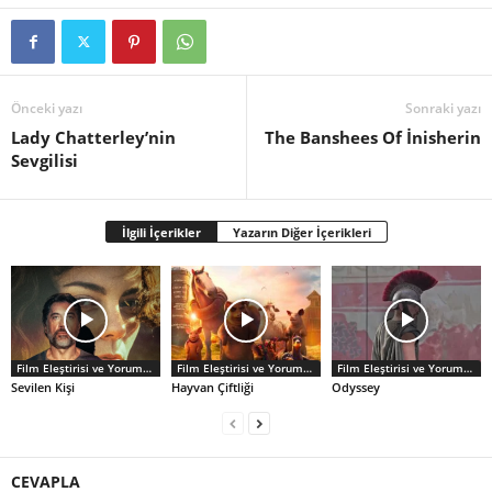
Önceki yazı
Sonraki yazı
Lady Chatterley’nin
The Banshees Of İnisherin
Sevgilisi
İlgili İçerikler
Yazarın Diğer İçerikleri
Film Eleştirisi ve Yorumlar
Film Eleştirisi ve Yorumlar
Film Eleştirisi ve Yorumlar
Sevilen Kişi
Hayvan Çiftliği
Odyssey
CEVAPLA