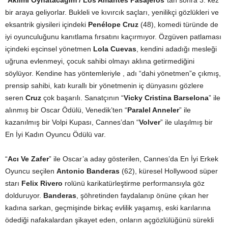
bir araya geliyorlar. Bukleli ve kıvırcık saçları, yenilikçi gözlükleri ve
eksantrik giysileri içindeki
Penélope Cruz
(48), komedi türünde de
iyi oyunculuğunu kanıtlama fırsatını kaçırmıyor. Özgüven patlaması
içindeki eşcinsel yönetmen
Lola Cuevas
, kendini adadığı mesleği
uğruna evlenmeyi, çocuk sahibi olmayı aklına getirmediğini
söylüyor. Kendine has yöntemleriyle , adı “dahi yönetmen”e çıkmış,
prensip sahibi, katı kurallı bir yönetmenin iç dünyasını gözlere
seren
Cruz
çok başarılı. Sanatçının “
Vicky Cristina Barselona
” ile
alınmış bir Oscar Ödülü, Venedik’ten “
Paralel Anneler
” ile
kazanılmış bir Volpi Kupası, Cannes’dan “
Volver
” ile ulaşılmış bir
En İyi Kadın Oyuncu Ödülü var.
“
Acı Ve Zafer
” ile Oscar’a aday gösterilen, Cannes’da En İyi Erkek
Oyuncu seçilen
Antonio Banderas
(62), küresel Hollywood süper
starı
Felix Rivero
rolünü karikatürleştirme performansıyla göz
dolduruyor.
Banderas
, şöhretinden faydalanıp önüne çıkan her
kadına sarkan, geçmişinde birkaç evlilik yaşamış, eski karılarına
ödediği nafakalardan şikayet eden, onların açgözlülüğünü sürekli