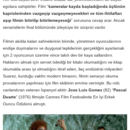
egolara sahiptirler. Film “
kameralar kayda başladığında üçlünün
kaprislerinden vazgeçip vazgeçmeyecekleri ve tüm ihtilafları
aşıp filmin bitirilip bitirilemeyeceği
” sorusuna cevap arar. Ancak
senaristlerin final bölümünde izleyiciye bir sürprizi vardır.
Filmin akılda kalan sahnelerinin birinde, yönetmen oyuncularının
endişe duymalarını ve duygusal tepkilerinin gerçekliğini ayarlamak
için 2 oyuncunun üzerine vince takılı dev bir kaya sallandırır.
Haklarını almak için servet ödediği bir kitabı okumadığını ve kitap
okumakla arası iyi olmadığını itiraf eden, ilaç endüstrisi milyarderi
Suarez, kurduğu vakfın modern binasını, filmin senaryo okuma
provalarının yapılması için film ekibinin emrine vermiştir. Bu rolü
canlandıran veteran İspanyol aktör
Jose Luis Gomez
(82) “
Pascal
Duarte
” (1976) filmiyle Cannes Film Festivalinde En İyi Erkek
Ouncu Ödülünü almıştı.