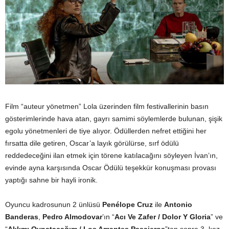
Film “auteur yönetmen” Lola üzerinden film festivallerinin basın
gösterimlerinde hava atan, gayrı samimi söylemlerde bulunan, şişik
egolu yönetmenleri de tiye alıyor. Ödüllerden nefret ettiğini her
fırsatta dile getiren, Oscar’a layık görülürse, sırf ödülü
reddedeceğini ilan etmek için törene katılacağını söyleyen İvan’ın,
evinde ayna karşısında Oscar Ödülü teşekkür konuşması provası
yaptığı sahne bir hayli ironik.
Oyuncu kadrosunun 2 ünlüsü
Penélope Cruz
ile
Antonio
Banderas
,
Pedro Almodovar
’ın “
Acı Ve Zafer / Dolor Y Gloria
” ve
“
Aklımı Oynatacağım / Los Amantes Pasajeros
”tan sonra 3. kez