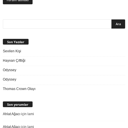
Son Yazılar
Sevilen Kişi
Hayvan Çiftliği
Odyssey
Odyssey
Thomas Crown Olayı
Son yorumlar
Ahlat Ağacı
için
lami
Ahlat Ağacı
için
lami