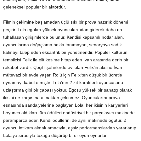
geleneksel popüler bir aktördür.
Filmin çekimine başlamadan üçlü sıkı bir prova hazırlık dönemi
geçirir. Lola egoları yüksek oyuncularından giderek daha da
tuhaflaşan girişimlerde bulunur. Kendisi kapsamlı notlar alan,
oyuncularına doğaçlama hakkı tanımayan, senaryoya sadık
kalmayı talep eden eksantrik bir yönetmendir. Popüler kültürün
temsilcisi Felix ile elit kesime hitap eden İvan arasında derin bir
rekabet vardır. Çeşitli şehirlerde evi olan Felix’in aksine İvan
mütevazi bir evde yaşar. Rolü için Felix’ten düşük bir ücretle
oynamayı kabul etmiştir. Lola’nın 2 zıt karakterli oyuncusunu
uzlaştırma gibi bir çabası yoktur. Egosu yüksek bir sanatçı olarak
ikisini de karşısına almaktan çekinmez. Oyuncularını prova
esnasında sandalyelerine bağlayan Lola, her ikisinin kariyerleri
boyunca aldıkları tüm ödülleri endüstriyel bir parçalayıcı makinede
paramparça eder. Kendi ödüllerini de aynı makinede öğütür. 2
oyuncu intikam almak amacıyla, eşsiz performanslardan yararlanıp
Lola’ya sırasıyla tuzağa düşürüp birer oyun oynarlar.