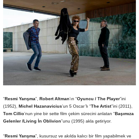
“
Resmi Yarışma
”,
Robert Altman
’ın “
Oyuncu / The Player
”ini
(1952),
Michel Hazanavicius
’un 5 Oscar’lı “
The Artist
”ini (2011),
Tom Cillio
’nun yine bir sette film çekim sürecini anlatan “
Başımıza
Gelenler /Living İn Oblivion
”unu (1995) akla getiriyor.
“
Resmi Yarışma
”, kusursuz ve akılda kalıcı bir film yapabilmek ve