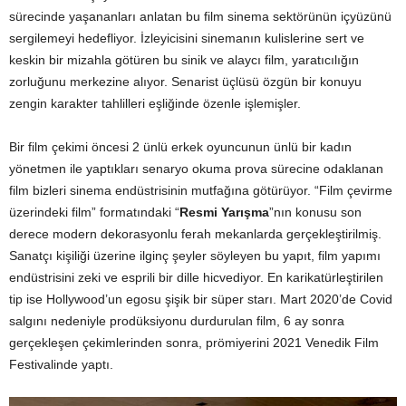
sürecinde yaşananları anlatan bu film sinema sektörünün içyüzünü
sergilemeyi hedefliyor. İzleyicisini sinemanın kulislerine sert ve
keskin bir mizahla götüren bu sinik ve alaycı film, yaratıcılığın
zorluğunu merkezine alıyor. Senarist üçlüsü özgün bir konuyu
zengin karakter tahlilleri eşliğinde özenle işlemişler.
Bir film çekimi öncesi 2 ünlü erkek oyuncunun ünlü bir kadın
yönetmen ile yaptıkları senaryo okuma prova sürecine odaklanan
film bizleri sinema endüstrisinin mutfağına götürüyor. “Film çevirme
üzerindeki film” formatındaki “
Resmi Yarışma
”nın konusu son
derece modern dekorasyonlu ferah mekanlarda gerçekleştirilmiş.
Sanatçı kişiliği üzerine ilginç şeyler söyleyen bu yapıt, film yapımı
endüstrisini zeki ve esprili bir dille hicvediyor. En karikatürleştirilen
tip ise Hollywood’un egosu şişik bir süper starı. Mart 2020’de Covid
salgını nedeniyle prodüksiyonu durdurulan film, 6 ay sonra
gerçekleşen çekimlerinden sonra, prömiyerini 2021 Venedik Film
Festivalinde yaptı.