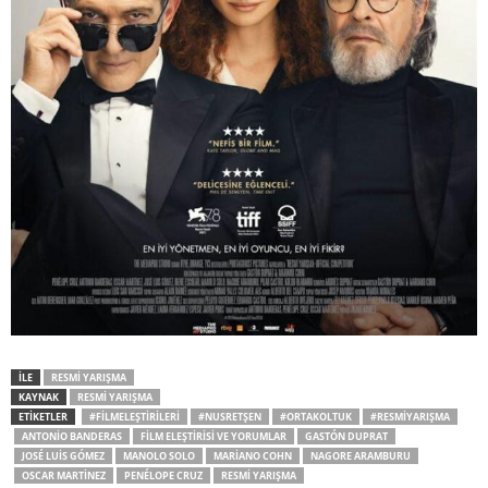
İLE
RESMI YARIŞMA
KAYNAK
RESMI YARIŞMA
ETİKETLER
#FILMELEŞTIRILERI
#NUSRETŞEN
#ORTAKOLTUK
#RESMIYARIŞMA
ANTONIO BANDERAS
FILM ELEŞTIRISI VE YORUMLAR
GASTÓN DUPRAT
JOSÉ LUIS GÓMEZ
MANOLO SOLO
MARIANO COHN
NAGORE ARAMBURU
OSCAR MARTINEZ
PENÉLOPE CRUZ
RESMI YARIŞMA