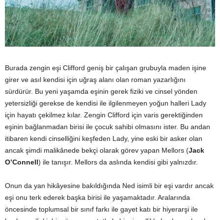
Burada zengin eşi Clifford geniş bir çalışan grubuyla maden işine
girer ve asıl kendisi için uğraş alanı olan roman yazarlığını
sürdürür. Bu yeni yaşamda eşinin gerek fiziki ve cinsel yönden
yetersizliği gerekse de kendisi ile ilgilenmeyen yoğun halleri Lady
için hayatı çekilmez kılar. Zengin Clifford için varis gerektiğinden
eşinin bağlanmadan birisi ile çocuk sahibi olmasını ister. Bu andan
itibaren kendi cinselliğini keşfeden Lady, yine eski bir asker olan
ancak şimdi malikânede bekçi olarak görev yapan Mellors (
Jack
O’Connell
) ile tanışır. Mellors da aslında kendisi gibi yalnızdır.
Onun da yan hikâyesine bakıldığında Ned isimli bir eşi vardır ancak
eşi onu terk ederek başka birisi ile yaşamaktadır. Aralarında
öncesinde toplumsal bir sınıf farkı ile gayet katı bir hiyerarşi ile