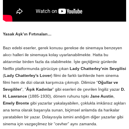
Yasak Aşk’ın Fırtınaları…
Bazı edebi eserler, gerek konusu gerekse de sinemaya benzeyen
akıcı halleri ile sinemaya kolay uyarlanabilmekte. Hatta bu
aktarımlar birden fazla da olabilmekte. İşte geçtiğimiz günlerde
Netflix platformunda görücüye çıkan
Lady Chatterley’nin Sevgilisi
(
Lady Chatterley’s Lover
) filmi de farklı tarihlerde hem sinema
filmi hem de dizi olarak karşımıza çıkmıştı. Dilimize “
Oğullar ve
Sevgililer
”, “
Âşık Kadınlar
” gibi eserleri de çevrilen İngiliz yazar
D.
H. Lawrance
(1885-1930), dönem ruhunu tıpkı
Jane Austin
,
Emely Bronte
gibi yazarlar yakalayabilen, çoklukla imkânsız aşkları
ana tema olarak başarıyla sunan, biçimsel anlamda da harikalar
yaratabilen bir yazar. Dolayısıyla ismini andığım diğer yazarlar gibi
sinema için vazgeçilmez bir “cevher” aynı zamanda.