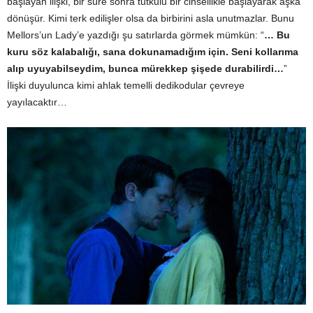
başlayan ilişki, bir süre sonra tutkulu bir cinsellikle başlayarak aşka
dönüşür. Kimi terk edilişler olsa da birbirini asla unutmazlar. Bunu
Mellors’un Lady’e yazdığı şu satırlarda görmek mümkün: “
… Bu
kuru söz kalabalığı, sana dokunamadığım için. Seni kollarıma
alıp uyuyabilseydim, bunca mürekkep şişede durabilirdi…
”
İlişki duyulunca kimi ahlak temelli dedikodular çevreye
yayılacaktır…