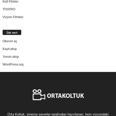
Kült Filmler
TİYATRO
Vizyon Filmleri
Üst veri
Oturum aç
Kayıt akışı
Yorum akışı
WordPress.org
Orta Koltuk, sinema severler tarafından hazırlanan, hem vizyondaki