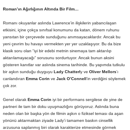
Roman’ın Ağırlığının Altında Bir Film…
Romanı okuyanlar aslında Lawrence’in ilişkilerin yabancılaşan
etkisini, içine çokça sınıfsal konumunu da katan, dönem ruhunu
yansıtan bir çerçevede sunduğunu anımsayacaklardır. Ancak bu
yeni çevrim bu havayı vermekten yer yer uzaklaşıyor. Bu da bize
klasik soru olan “iyi bir edebi metnin sinemaya tam aktarılıp
aktarılamayacağı” sorusunu sordurtuyor. Ancak bunun aksini
gösteren kanıtlar var aslında sinema tarihinde. Bu yapımda tutkulu
bir aşkın sunduğu duyguyu
Lady Chatterl
y ve
Oliver Mellors
’ı
canlandıran
Emma Corin
ve
Jack O’Connell
’in verdiğini söylemek
çok zor.
Genel olarak
Emma Corin
iyi bir performans sergilese de yine de
partneri ile tam bir doku uyuşmazlığını görüyoruz. Aslında buna
neden olan bir başka yön de filmin aşkın o fiziksel teması da aşan
yönünü aktarmaktan ziyade Lady’i tamamen baskın cinsellik
arzusuna saplanmış biri olarak karakterize etmesinde görmek