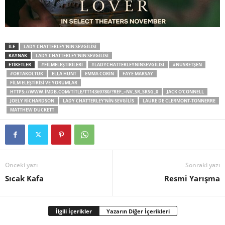
İLE
LADY CHATTERLEY’NIN SEVGILISI
KAYNAK
LADY CHATTERLEY’NIN SEVGILISI
ETİKETLER
#FILMELEŞTIRILERI
#LADYCHATTERLEYNINSEVGILISI
#NUSRETŞEN
#ORTAKOLTUK
ELLA HUNT
EMMA CORIN
FAYE MARSAY
FILM ELEŞTIRISI VE YORUMLAR
HTTPS://WWW.IMDB.COM/TITLE/TT14369780/?REF_=NV_SR_SRSG_0
JACK O'CONNELL
JOELY RICHARDSON
LADY CHATTERLEY’NIN SEVGILIS
LAURE DE CLERMONT-TONNERRE
MATTHEW DUCKETT
Önceki yazı
Sonraki yazı
Sıcak Kafa
Resmi Yarışma
İlgili İçerikler
Yazarın Diğer İçerikleri