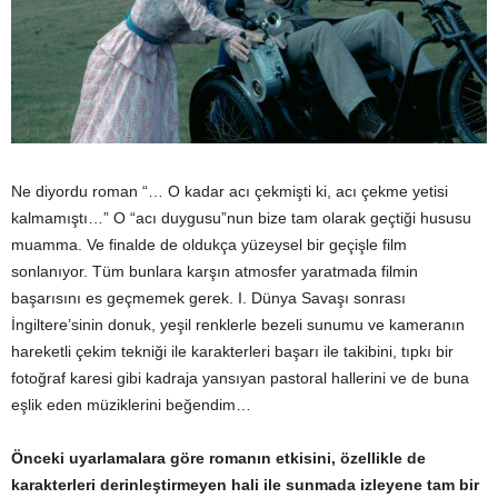
Ne diyordu roman “… O kadar acı çekmişti ki, acı çekme yetisi
kalmamıştı…” O “acı duygusu”nun bize tam olarak geçtiği hususu
muamma. Ve finalde de oldukça yüzeysel bir geçişle film
sonlanıyor. Tüm bunlara karşın atmosfer yaratmada filmin
başarısını es geçmemek gerek. I. Dünya Savaşı sonrası
İngiltere’sinin donuk, yeşil renklerle bezeli sunumu ve kameranın
hareketli çekim tekniği ile karakterleri başarı ile takibini, tıpkı bir
fotoğraf karesi gibi kadraja yansıyan pastoral hallerini ve de buna
eşlik eden müziklerini beğendim…
Önceki uyarlamalara göre romanın etkisini, özellikle de
karakterleri derinleştirmeyen hali ile sunmada izleyene tam bir