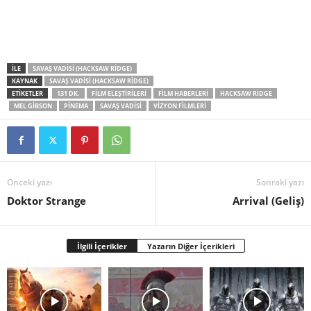
İLE
SAVAŞ VADISI (HACKSAW RIDGE)
KAYNAK
SAVAŞ VADISI (HACKSAW RIDGE)
ETİKETLER
131 DK.
FILM ELEŞTIRILERI
FILM HABERLERI
HACKSAW RIDGE
MEL GIBSON
PINEMA
SAVAŞ VADISI
VIZYON FILMLERI
Önceki yazı
Sonraki yazı
Doktor Strange
Arrival (Geliş)
İlgili İçerikler
Yazarın Diğer İçerikleri