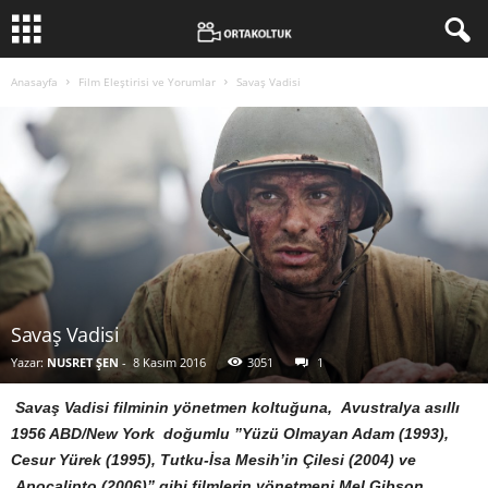
Anasayfa
Film Eleştirisi ve Yorumlar
Savaş Vadisi
Savaş Vadisi
Yazar:
NUSRET ŞEN
-
8 Kasım 2016
3051
1
Savaş Vadisi filminin yönetmen koltuğuna, Avustralya asıllı
1956 ABD/New York doğumlu ”Yüzü Olmayan Adam (1993),
Cesur Yürek (1995), Tutku-İsa Mesih’in Çilesi (2004) ve
Apocalipto (2006)” gibi filmlerin yönetmeni Mel Gibson