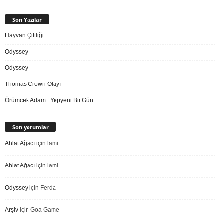
Son Yazılar
Hayvan Çiftliği
Odyssey
Odyssey
Thomas Crown Olayı
Örümcek Adam : Yepyeni Bir Gün
Son yorumlar
Ahlat Ağacı
için
lami
Ahlat Ağacı
için
lami
Odyssey
için
Ferda
Arşiv
için
Goa Game