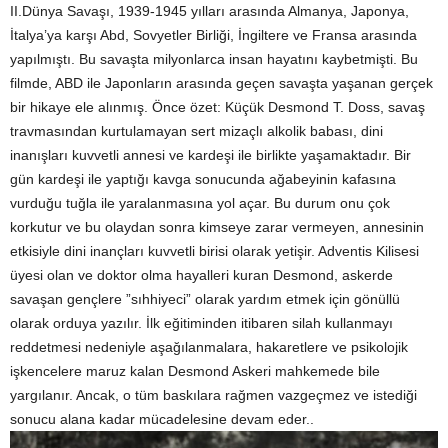
II.Dünya Savaşı, 1939-1945 yılları arasında Almanya, Japonya,
İtalya’ya karşı Abd, Sovyetler Birliği, İngiltere ve Fransa arasında
yapılmıştı. Bu savaşta milyonlarca insan hayatını kaybetmişti. Bu
filmde, ABD ile Japonların arasında geçen savaşta yaşanan gerçek
bir hikaye ele alınmış. Önce özet: Küçük Desmond T. Doss, savaş
travmasından kurtulamayan sert mizaçlı alkolik babası, dini
inanışları kuvvetli annesi ve kardeşi ile birlikte yaşamaktadır. Bir
gün kardeşi ile yaptığı kavga sonucunda ağabeyinin kafasına
vurduğu tuğla ile yaralanmasına yol açar. Bu durum onu çok
korkutur ve bu olaydan sonra kimseye zarar vermeyen, annesinin
etkisiyle dini inançları kuvvetli birisi olarak yetişir. Adventis Kilisesi
üyesi olan ve doktor olma hayalleri kuran Desmond, askerde
savaşan gençlere ”sıhhiyeci” olarak yardım etmek için gönüllü
olarak orduya yazılır. İlk eğitiminden itibaren silah kullanmayı
reddetmesi nedeniyle aşağılanmalara, hakaretlere ve psikolojik
işkencelere maruz kalan Desmond Askeri mahkemede bile
yargılanır. Ancak, o tüm baskılara rağmen vazgeçmez ve istediği
sonucu alana kadar mücadelesine devam eder..