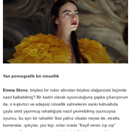
Yarı pornografik bir cinsellik
Emma Stone
, böylesi bir rolün altından böylesi olağanüstü biçimde
nasıl kalkabilmiş? Bir kadın olarak oyunculuğuna şapka çıkarıyorum
da, o kışkırtıcı ve edepsiz cinsellik sahnelerini sanki kahvaltıda
çayla simit yiyormuş rahatlığıyla nasıl çevirebilmiş oyuncuysa
oyuncu, bu ayrı bir rahatlık! İkisi yalnız olsalar neyse de, etrafta
kameralar, ışıkçılar, yüz kişi, onlar orada “Keyif veren zıp zıp”