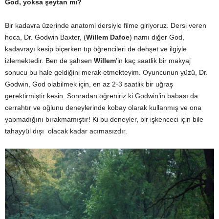
God, yoksa şeytan mı?
Bir kadavra üzerinde anatomi dersiyle filme giriyoruz. Dersi veren
hoca, Dr. Godwin Baxter, (
Willem Dafoe
) namı diğer God,
kadavrayı kesip biçerken tıp öğrencileri de dehşet ve ilgiyle
izlemektedir. Ben de şahsen
Willem
’in kaç saatlik bir makyaj
sonucu bu hale geldiğini merak etmekteyim. Oyuncunun yüzü, Dr.
Godwin, God olabilmek için, en az 2-3 saatlik bir uğraş
gerektirmiştir kesin. Sonradan öğreniriz ki Godwin’in babası da
cerrahtır ve oğlunu deneylerinde kobay olarak kullanmış ve ona
yapmadığını bırakmamıştır! Ki bu deneyler, bir işkenceci için bile
tahayyül dışı olacak kadar acımasızdır.