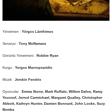
Yönetmen :
Yórgos Lánthimos
Senaryo :
Tony McNamara
Görüntü Yönetmeni :
Robbie Ryan
Kurgu :
Yorgos Mavropsaridis
Müzik :
Jerskin Fendrix
Oyuncular :
Emma Stone, Mark Ruffalo, Willem Dafoe, Ramy
Youssef, Jerrod Carmichael, Margaret Qualley, Christopher
Abbott, Kathryn Hunter, Damien Bonnard, John Locke, Suzy
Bemba