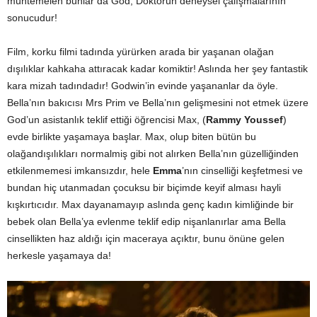
muhtemelen bunlar da God, Doktorun deneysel çalışmalarının
sonucudur!
Film, korku filmi tadında yürürken arada bir yaşanan olağan
dışılıklar kahkaha attıracak kadar komiktir! Aslında her şey fantastik
kara mizah tadındadır! Godwin’in evinde yaşananlar da öyle.
Bella’nın bakıcısı Mrs Prim ve Bella’nın gelişmesini not etmek üzere
God’un asistanlık teklif ettiği öğrencisi Max, (
Rammy Youssef
)
evde birlikte yaşamaya başlar. Max, olup biten bütün bu
olağandışılıkları normalmiş gibi not alırken Bella’nın güzelliğinden
etkilenmemesi imkansızdır, hele
Emma
’nın cinselliği keşfetmesi ve
bundan hiç utanmadan çocuksu bir biçimde keyif alması hayli
kışkırtıcıdır. Max dayanamayıp aslında genç kadın kimliğinde bir
bebek olan Bella’ya evlenme teklif edip nişanlanırlar ama Bella
cinsellikten haz aldığı için maceraya açıktır, bunu önüne gelen
herkesle yaşamaya da!