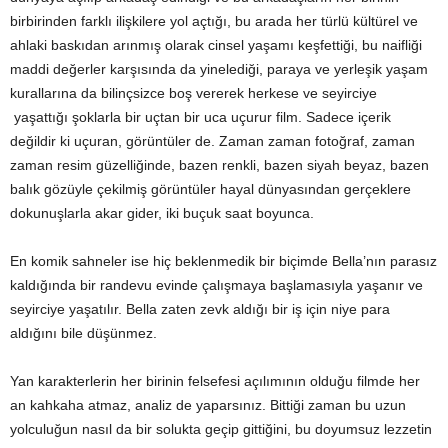
birbirinden farklı ilişkilere yol açtığı, bu arada her türlü kültürel ve
ahlaki baskıdan arınmış olarak cinsel yaşamı keşfettiği, bu naifliği
maddi değerler karşısında da yinelediği, paraya ve yerleşik yaşam
kurallarına da bilinçsizce boş vererek herkese ve seyirciye
yaşattığı şoklarla bir uçtan bir uca uçurur film. Sadece içerik
değildir ki uçuran, görüntüler de. Zaman zaman fotoğraf, zaman
zaman resim güzelliğinde, bazen renkli, bazen siyah beyaz, bazen
balık gözüyle çekilmiş görüntüler hayal dünyasından gerçeklere
dokunuşlarla akar gider, iki buçuk saat boyunca.
En komik sahneler ise hiç beklenmedik bir biçimde Bella’nın parasız
kaldığında bir randevu evinde çalışmaya başlamasıyla yaşanır ve
seyirciye yaşatılır. Bella zaten zevk aldığı bir iş için niye para
aldığını bile düşünmez.
Yan karakterlerin her birinin felsefesi açılımının olduğu filmde her
an kahkaha atmaz, analiz de yaparsınız. Bittiği zaman bu uzun
yolculuğun nasıl da bir solukta geçip gittiğini, bu doyumsuz lezzetin