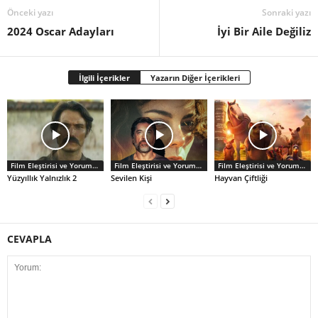
Önceki yazı
Sonraki yazı
2024 Oscar Adayları
İyi Bir Aile Değiliz
İlgili İçerikler
Yazarın Diğer İçerikleri
Film Eleştirisi ve Yorumlar
Film Eleştirisi ve Yorumlar
Film Eleştirisi ve Yorumlar
Yüzyıllık Yalnızlık 2
Sevilen Kişi
Hayvan Çiftliği
CEVAPLA