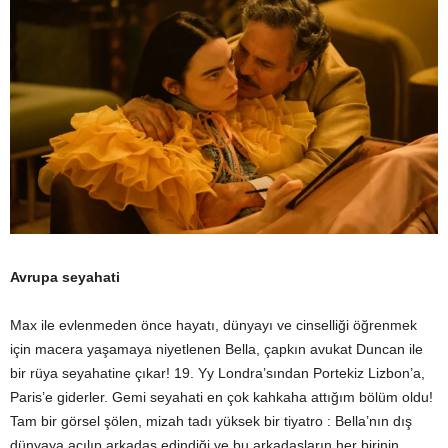
Avrupa seyahati
Max ile evlenmeden önce hayatı, dünyayı ve cinselliği öğrenmek
için macera yaşamaya niyetlenen Bella, çapkın avukat Duncan ile
bir rüya seyahatine çıkar! 19. Yy Londra’sından Portekiz Lizbon’a,
Paris’e giderler. Gemi seyahati en çok kahkaha attığım bölüm oldu!
Tam bir görsel şölen, mizah tadı yüksek bir tiyatro : Bella’nın dış
dünyaya açılıp arkadaş edindiği ve bu arkadaşların her birinin