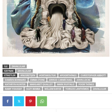
İLE
ZAVALLILAR
KAYNAK
ZAVALLILAR
ETİKETLER
#NUSRETŞEN
#ORTAKOLTUK
#POORTHINGS
CHRISTOPHER ABBOTT
DAMIEN BONNARD
EMMA STONE
JERROD CARMICHAEL
JOHN LOCKE
KATHRYN HUNTER
MARGARET QUALLEY
MARK RUFFALO
POOR THINGS
RAMY YOUSSEF
SUZY BEMBA
WILLEM DAFOE
YORGOS LANTHIMOS
ZAVALLILAR