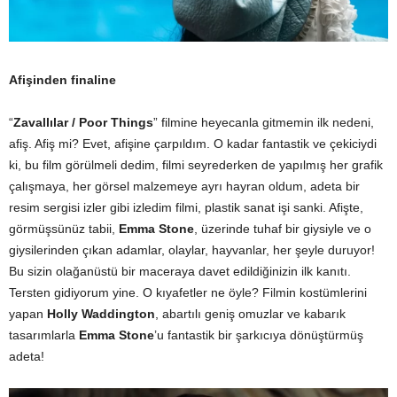
Afişinden finaline
“
Zavallılar / Poor Things
” filmine heyecanla gitmemin ilk nedeni,
afiş. Afiş mi? Evet, afişine çarpıldım. O kadar fantastik ve çekiciydi
ki, bu film görülmeli dedim, filmi seyrederken de yapılmış her grafik
çalışmaya, her görsel malzemeye ayrı hayran oldum, adeta bir
resim sergisi izler gibi izledim filmi, plastik sanat işi sanki. Afişte,
görmüşsünüz tabii,
Emma Stone
, üzerinde tuhaf bir giysiyle ve o
giysilerinden çıkan adamlar, olaylar, hayvanlar, her şeyle duruyor!
Bu sizin olağanüstü bir maceraya davet edildiğinizin ilk kanıtı.
Tersten gidiyorum yine. O kıyafetler ne öyle? Filmin kostümlerini
yapan
Holly Waddington
, abartılı geniş omuzlar ve kabarık
tasarımlarla
Emma Stone
’u fantastik bir şarkıcıya dönüştürmüş
adeta!