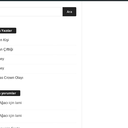
 Yazılar
n Kişi
 Çiftliği
sey
sey
s Crown Olayı
 yorumlar
Ağacı
için
lami
Ağacı
için
lami