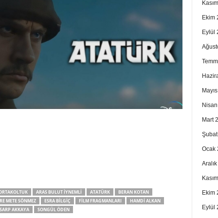
Kasım
Ekim 
Eylül
Ağust
Temm
Hazir
Mayıs
Nisan
Mart 
Şubat
Ocak 
Aralı
Kasım
ORTAKOLTUK
ARAS BULUT İYNEMLI
ATATÜRK
BERAN KOTAN
Ekim 
RE METE SÖNMEZ
ESRA BILGIÇ
FILM FRAGMANLARI
HAMDI ALKAN
Eylül
SARP AKKAYA
SONGÜL ÖDEN