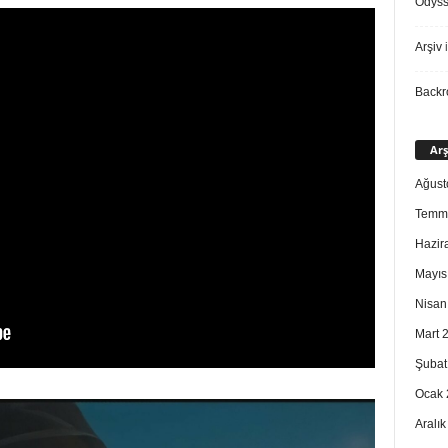
Odys
Arşiv
i
Back
Arş
Ağust
Temm
Hazir
Mayıs
Nisan
Mart 
Şubat
Ocak 
Aralı