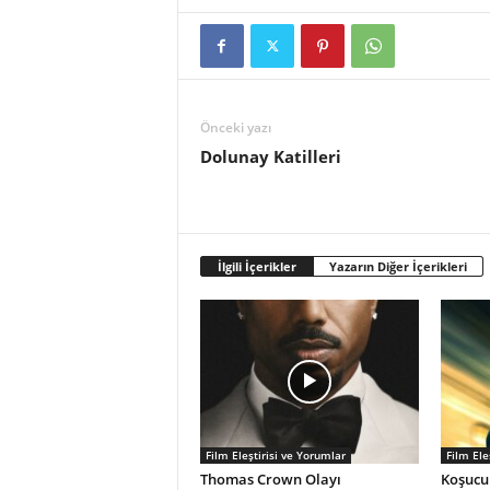
Önceki yazı
Dolunay Katilleri
İlgili İçerikler
Yazarın Diğer İçerikleri
Film Eleştirisi ve Yorumlar
Film Ele
Thomas Crown Olayı
Koşucu