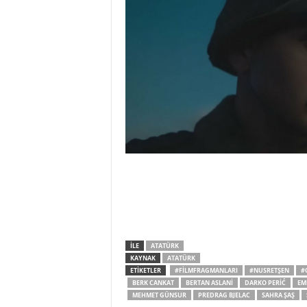
İLE
ATATÜRK
KAYNAK
ATATÜRK
ETİKETLER
#FILMFRAGMANLARI
#NUSRETŞEN
#
BERK CANKAT
BERTAN ASLANI
DARKO PERIĆ
EM
MEHMET GÜNSUR
PREDRAG BJELAC
SAHRA ŞAŞ