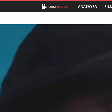
ANASAYFA
FIL
O
r
t
a
K
o
l
t
u
k