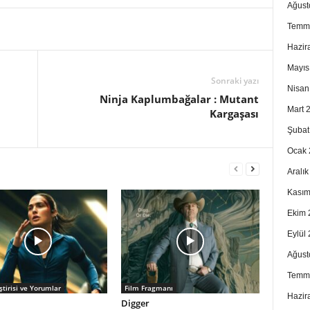
Ağust
Temm
Hazir
Mayıs
Sonraki yazı
Nisan
Ninja Kaplumbağalar : Mutant
Mart 
Kargaşası
Şubat
Ocak 
Aralı
Kasım
Ekim 
Eylül
Ağust
Temm
ştirisi ve Yorumlar
Film Fragmanı
Hazir
Digger