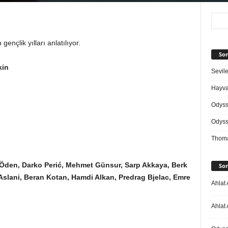
ençlik yılları anlatılıyor.
Son
kin
Sevile
Hayvan
Odys
Odys
Thoma
 Öden,
Darko Perić,
Mehmet Günsur, Sarp Akkaya, Berk
Son
 Aslani, Beran Kotan, Hamdi Alkan, Predrag Bjelac, Emre
Ahlat 
Ahlat 