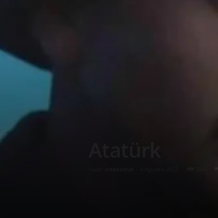
Atatürk
Yazar:
ortakoltuk
-
4 Ağustos 2023
383