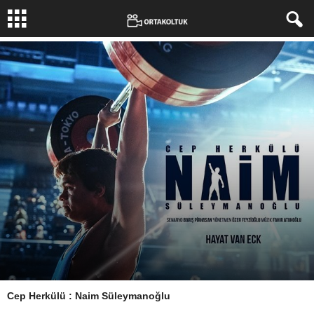
Cep Herkülü : Naim Süleymanoğlu
Yazar:
Melisa
-
21 Ağustos 2019
1087
0