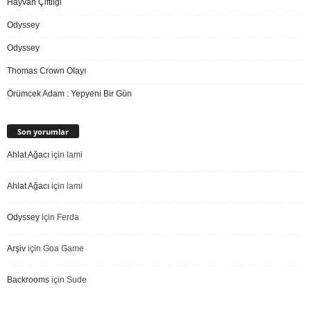
Hayvan Çiftliği
Odyssey
Odyssey
Thomas Crown Olayı
Örümcek Adam : Yepyeni Bir Gün
Son yorumlar
Ahlat Ağacı
için
lami
Ahlat Ağacı
için
lami
Odyssey
için
Ferda
Arşiv
için
Goa Game
Backrooms
için
Sude