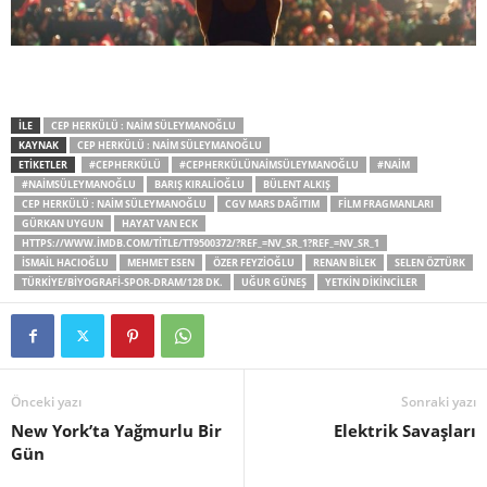
İLE
CEP HERKÜLÜ : NAIM SÜLEYMANOĞLU
KAYNAK
CEP HERKÜLÜ : NAIM SÜLEYMANOĞLU
ETİKETLER
#CEPHERKÜLÜ
#CEPHERKÜLÜNAIMSÜLEYMANOĞLU
#NAIM
#NAIMSÜLEYMANOĞLU
BARIŞ KIRALIOĞLU
BÜLENT ALKIŞ
CEP HERKÜLÜ : NAIM SÜLEYMANOĞLU
CGV MARS DAĞITIM
FILM FRAGMANLARI
GÜRKAN UYGUN
HAYAT VAN ECK
HTTPS://WWW.IMDB.COM/TITLE/TT9500372/?REF_=NV_SR_1?REF_=NV_SR_1
İSMAIL HACIOĞLU
MEHMET ESEN
ÖZER FEYZIOĞLU
RENAN BILEK
SELEN ÖZTÜRK
TÜRKIYE/BIYOGRAFI-SPOR-DRAM/128 DK.
UĞUR GÜNEŞ
YETKIN DIKINCILER
Önceki yazı
Sonraki yazı
New York’ta Yağmurlu Bir
Elektrik Savaşları
Gün