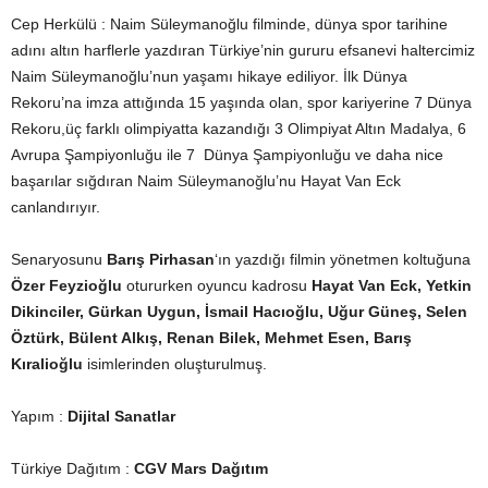
Cep Herkülü : Naim Süleymanoğlu filminde, dünya spor tarihine
adını altın harflerle yazdıran Türkiye’nin gururu efsanevi haltercimiz
Naim Süleymanoğlu’nun yaşamı hikaye ediliyor. İlk Dünya
Rekoru’na imza attığında 15 yaşında olan, spor kariyerine 7 Dünya
Rekoru,üç farklı olimpiyatta kazandığı 3 Olimpiyat Altın Madalya, 6
Avrupa Şampiyonluğu ile 7 Dünya Şampiyonluğu ve daha nice
başarılar sığdıran Naim Süleymanoğlu’nu Hayat Van Eck
canlandırıyır.
Senaryosunu
Barış Pirhasan
‘ın yazdığı filmin yönetmen koltuğuna
Özer Feyzioğlu
otururken oyuncu kadrosu
Hayat Van Eck, Yetkin
Dikinciler, Gürkan Uygun, İsmail Hacıoğlu, Uğur Güneş, Selen
Öztürk, Bülent Alkış, Renan Bilek, Mehmet Esen, Barış
Kıralioğlu
isimlerinden oluşturulmuş.
Yapım :
Dijital Sanatlar
Türkiye Dağıtım :
CGV Mars Dağıtım