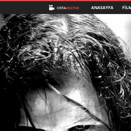
ANASAYFA
FIL
O
r
t
a
K
o
l
t
u
k