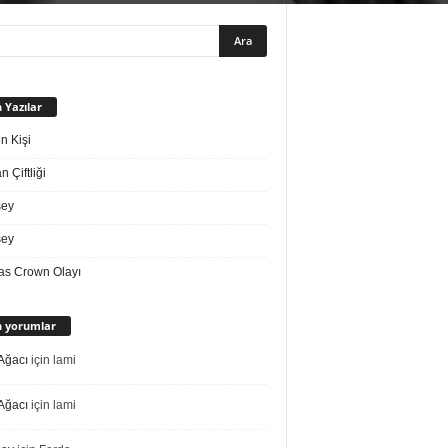
 Yazılar
n Kişi
 Çiftliği
sey
sey
s Crown Olayı
 yorumlar
Ağacı
için
lami
Ağacı
için
lami