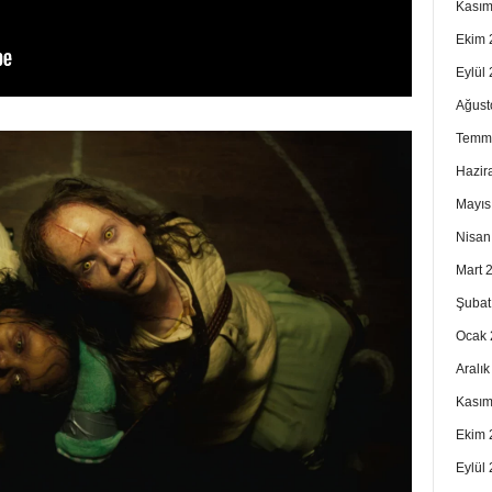
Kasım
Ekim 
Eylül
Ağust
Temm
Hazir
Mayıs
Nisan
Mart 
Şubat
Ocak 
Aralı
Kasım
Ekim 
Eylül