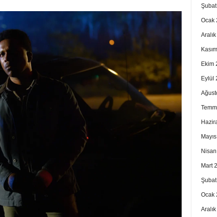
Şubat
Ocak 
Aralı
Kasım
Ekim 
Eylül
Ağust
Temm
Hazir
Mayıs
Nisan
Mart 
Şubat
Ocak 
Aralı