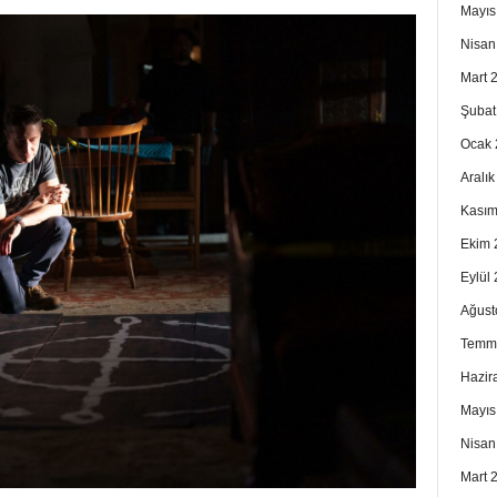
Mayıs
Nisan
Mart 
Şubat
Ocak 
Aralı
Kasım
Ekim 
Eylül
Ağust
Temm
Hazir
Mayıs
Nisan
Mart 