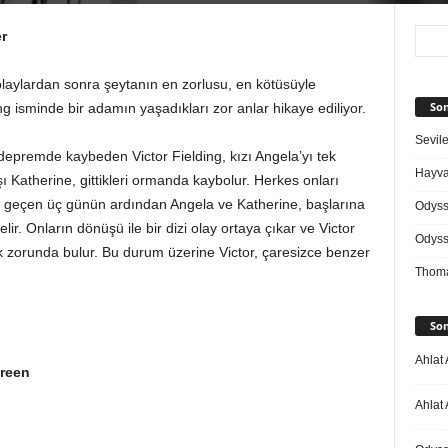
er
 olaylardan sonra şeytanın en zorlusu, en kötüsüyle
Son
 isminde bir adamın yaşadıkları zor anlar hikaye ediliyor.
Sevile
i depremde kaybeden Victor Fielding, kızı Angela’yı tek
Hayvan
 Katherine, gittikleri ormanda kaybolur. Herkes onları
n geçen üç günün ardından Angela ve Katherine, başlarına
Odys
elir. Onların dönüşü ile bir dizi olay ortaya çıkar ve Victor
Odys
k zorunda bulur. Bu durum üzerine Victor, çaresizce benzer
Thoma
Son
Ahlat 
Green
Ahlat 