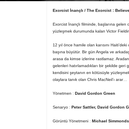
Exorcist İnançlı / The Exorcist : Believ
Exorcist İnançlı filminde, başlarına gelen
yüzleşmek durumunda kalan Victor Fielding
12 yıl önce hamile olan karısını Haiti’dek
başına büyütür. Bir gün Angela ve arkadaşı
arasa da kimse izlerine rastlamaz. Arada
gelenleri hatırlamadıkları bir şekilde geri g
kendisini şeytanın en kötüsüyle yüzleşme
olaylara tanık olan Chris MacNeil’ı arar…
Yönetmen :
David Gordon Green
Senaryo :
Peter Sattler, David Gordon 
Görüntü Yönetmeni :
Michael Simmonds