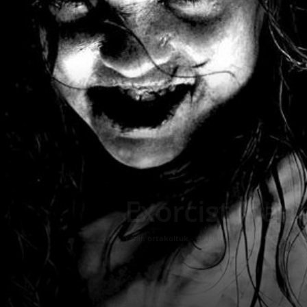
Exorcist İnanç
Yazar:
ortakoltuk
-
3 Ağustos 2023
230