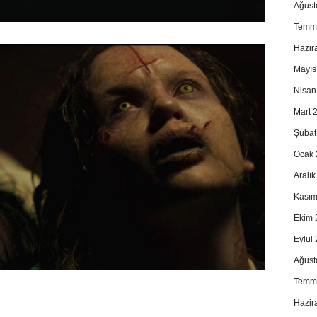
Ağust
Temm
Hazir
Mayıs
Nisan
Mart 
Şubat
Ocak 
Aralı
Kasım
Ekim 
Eylül
Ağust
Temm
Hazir