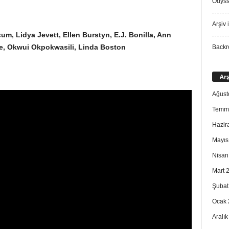
Odys
Arşiv
i
um, Lidya Jevett, Ellen Burstyn, E.J. Bonilla, Ann
e, Okwui Okpokwasili, Linda Boston
Back
Arş
Ağust
Temm
Hazir
Mayıs
Nisan
Mart 
Şubat
Ocak 
Aralı