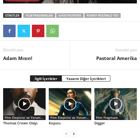
ETİKETLER
FILM FRAGMANLARI
GHOSTHUNTERS
PEARRY REGINALD TEO
Önceki yazı
Sonraki yazı
Adam Mısın!
Pastoral Amerika
İlgili İçerikler
Yazarın Diğer İçerikleri
Film Eleştirisi ve Yorumlar
Film Eleştirisi ve Yorumlar
Film Fragmanı
Thomas Crown Olayı
Koşucu
Digger