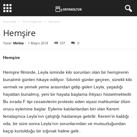
Anasayfa
Film Fragmanı
Hemşire
Hemşire
Yazar:
Melisa
-
1 Mayıs 2018
337
0
Hemşire
Hemşire filminde, Leyla isminde kilo sorunları olan bir hemşirenin
bunalımlı günleri hikaye ediliyor. Sıkıntılı günler geçiren, sürekli kilo
vermek ve yemek yeme arasından gidip gelen Leyla, yaşadığı
hayattan bunalmış, yeni bir hayata başlama ihtiyacı hissetmektedir.
Bu sırada F tipi cezaevlerini protesto eden siyasi mahkumlar ölüm
orucu eylemine başlar. Eyleme katılanlardan biri olan Kerem
fenalaşınca Leyla’nın çalıştığı hastaneye getirilir. Kerem’in kaldığı
oda, bir süre sonra Leyla’nın sorunlarından ve mutsuzluğundan
kaçıp kurtulduğu bir sığınak haline gelir..