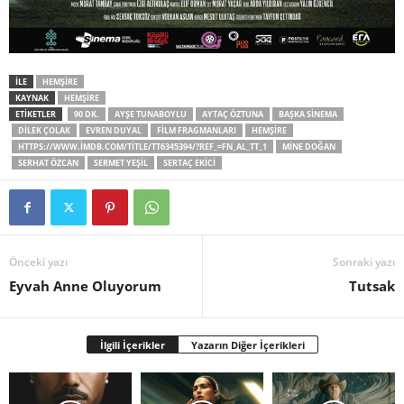
İLE
HEMŞIRE
KAYNAK
HEMŞIRE
ETİKETLER
90 DK.
AYŞE TUNABOYLU
AYTAÇ ÖZTUNA
BAŞKA SİNEMA
DILEK ÇOLAK
EVREN DUYAL
FILM FRAGMANLARI
HEMŞIRE
HTTPS://WWW.IMDB.COM/TITLE/TT6345394/?REF_=FN_AL_TT_1
MINE DOĞAN
SERHAT ÖZCAN
SERMET YEŞIL
SERTAÇ EKICI
Önceki yazı
Sonraki yazı
Eyvah Anne Oluyorum
Tutsak
İlgili İçerikler
Yazarın Diğer İçerikleri