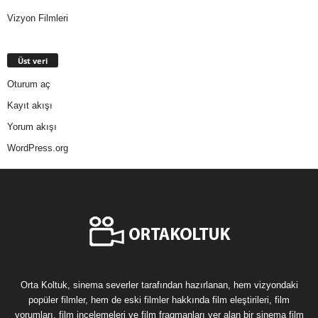
Vizyon Filmleri
Üst veri
Oturum aç
Kayıt akışı
Yorum akışı
WordPress.org
Orta Koltuk, sinema severler tarafından hazırlanan, hem vizyondaki
popüler filmler, hem de eski filmler hakkında film eleştirileri, film
yorumları, film incelemeleri ve film fragmanları yer alan bir sinema film