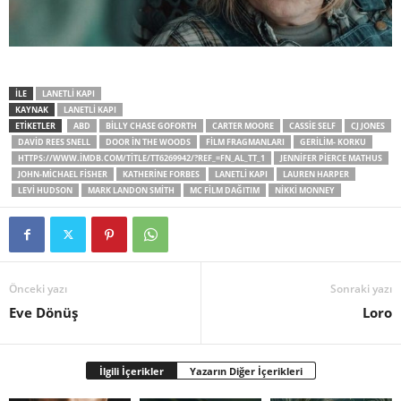
İLE
LANETLI KAPI
KAYNAK
LANETLI KAPI
ETİKETLER
ABD
BILLY CHASE GOFORTH
CARTER MOORE
CASSIE SELF
CJ JONES
DAVID REES SNELL
DOOR IN THE WOODS
FILM FRAGMANLARI
GERILIM- KORKU
HTTPS://WWW.IMDB.COM/TITLE/TT6269942/?REF_=FN_AL_TT_1
JENNIFER PIERCE MATHUS
JOHN-MICHAEL FISHER
KATHERINE FORBES
LANETLI KAPI
LAUREN HARPER
LEVI HUDSON
MARK LANDON SMITH
MC FILM DAĞITIM
NIKKI MONNEY
Önceki yazı
Sonraki yazı
Eve Dönüş
Loro
İlgili İçerikler
Yazarın Diğer İçerikleri