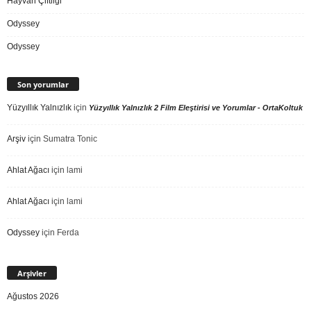
Hayvan Çiftliği
Odyssey
Odyssey
Son yorumlar
Yüzyıllık Yalnızlık
için
Yüzyıllık Yalnızlık 2 Film Eleştirisi ve Yorumlar - OrtaKoltuk
Arşiv
için
Sumatra Tonic
Ahlat Ağacı
için
lami
Ahlat Ağacı
için
lami
Odyssey
için
Ferda
Arşivler
Ağustos 2026