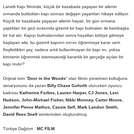
Lanetli Kapı filminde, küçük bir kasabada yaşayan bir ailenin
ormanda buldukları kapı sonrası değişen yaşamları hikaye ediliyor.
Küçük bir kasabada yaşayan ailenin hayatı, bir gün ormana
yaptıkları bir gezi sırasında gizemli bir kapı bulmaları ile bambaşka
bir hal alır. Kapıyı bulmalarından sonra hayatları kötüye gitmeye
başlayan aile, bu gizemli kapının sırrını öğrenmeye karar verir.
Keşfettikleri şey, sadece artık kullanılmayan bir kapı mı, yoksa
kimsenin öğrenmek istemeyeceği karanlık bir gerçeğe açılan bir
kapı mıdır?
Orijinal ismi ”
Door in the Woods
” olan filmin yönetmen koltuğuna
senaryosunu da yazan
Billy Chase Goforth
otururken oyuncu
kadrosu
Katherine Forbes, Lauren Harper, CJ Jones, Levi
Hudson, John-Michael Fisher, Nikki Monney, Carter Moore,
Jennifer Pierce Mathus, Cassie Self, Mark Landon Smith,
David Rees Snell
isimlerinden oluşturulmuş.
Türkiye Dağıtım :
MC FİLM