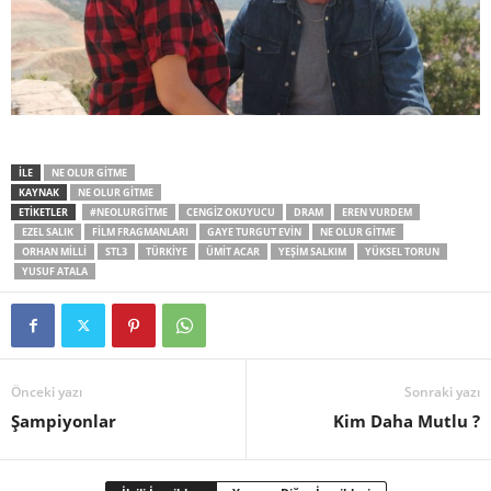
İLE
NE OLUR GITME
KAYNAK
NE OLUR GITME
ETİKETLER
#NEOLURGITME
CENGIZ OKUYUCU
DRAM
EREN VURDEM
EZEL SALIK
FILM FRAGMANLARI
GAYE TURGUT EVIN
NE OLUR GITME
ORHAN MILLI
STL3
TÜRKİYE
ÜMIT ACAR
YEŞIM SALKIM
YÜKSEL TORUN
YUSUF ATALA
Önceki yazı
Sonraki yazı
Şampiyonlar
Kim Daha Mutlu ?