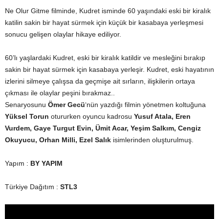
Ne Olur Gitme filminde, Kudret isminde 60 yaşındaki eski bir kiralık
katilin sakin bir hayat sürmek için küçük bir kasabaya yerleşmesi
sonucu gelişen olaylar hikaye ediliyor.
60’lı yaşlardaki Kudret, eski bir kiralık katildir ve mesleğini bırakıp
sakin bir hayat sürmek için kasabaya yerleşir. Kudret, eski hayatının
izlerini silmeye çalışsa da geçmişe ait sırların, ilişkilerin ortaya
çıkması ile olaylar peşini bırakmaz..
Senaryosunu
Ömer Gecü
‘nün yazdığı filmin yönetmen koltuğuna
Yüksel Torun
otururken oyuncu kadrosu
Yusuf Atala, Eren
Vurdem, Gaye Turgut Evin, Ümit Acar, Yeşim Salkım, Cengiz
Okuyucu, Orhan Milli, Ezel Salık
isimlerinden oluşturulmuş.
Yapım :
BY YAPIM
Türkiye Dağıtım :
STL3