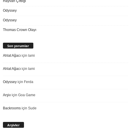
Hayvan Çiftliği
Odyssey
Odyssey
Thomas Crown Olayı
Son yorumlar
Ahlat Ağacı
için
lami
Ahlat Ağacı
için
lami
Odyssey
için
Ferda
Arşiv
için
Goa Game
Backrooms
için
Sude
Arşivler