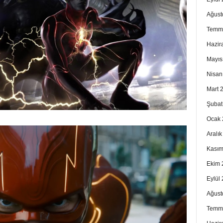
Ağust
Temm
Hazir
Mayıs
Nisan
Mart 
Şubat
Ocak 
Aralı
Kasım
Ekim 
Eylül
Ağust
Temm