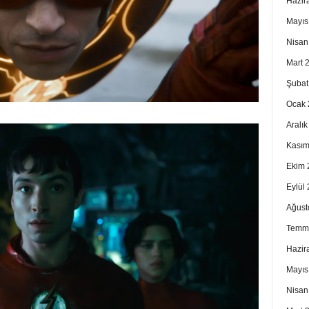
Hazir
Mayıs
Nisan
Mart 
Şubat
Ocak 
Aralı
Kasım
Ekim 
Eylül
Ağust
Temm
Hazir
Mayıs
Nisan