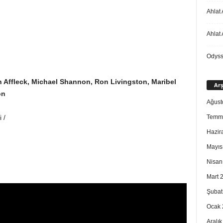
Ahlat 
Ahlat 
Odys
en Affleck, Michael Shannon, Ron Livingston, Maribel
Arş
on
Ağust
Temm
 /
Hazir
Mayıs
Nisan
Mart 
Şubat
Ocak 
Aralı