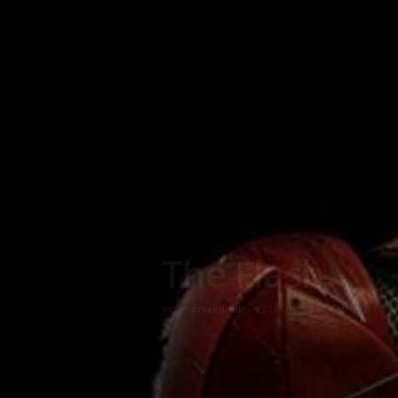
The Flash
Yazar:
ortakoltuk
-
27 Nisan 2023
236