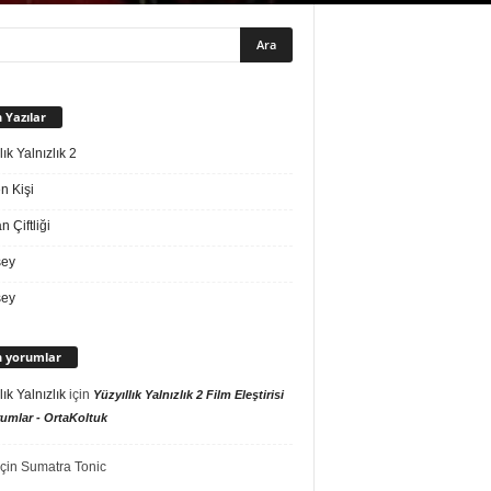
 Yazılar
lık Yalnızlık 2
n Kişi
 Çiftliği
sey
sey
 yorumlar
lık Yalnızlık
için
Yüzyıllık Yalnızlık 2 Film Eleştirisi
umlar - OrtaKoltuk
çin
Sumatra Tonic