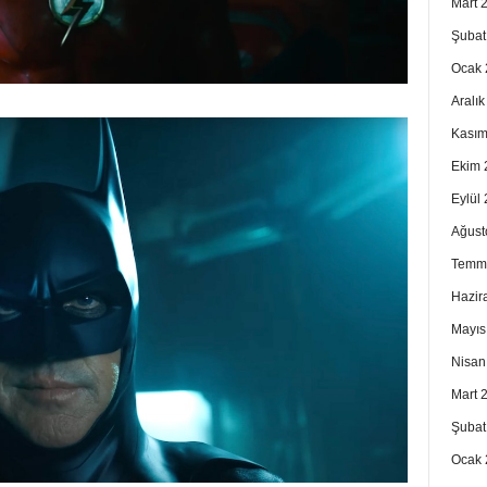
Mart 
Şubat
Ocak 
Aralı
Kasım
Ekim 
Eylül
Ağust
Temm
Hazir
Mayıs
Nisan
Mart 
Şubat
Ocak 