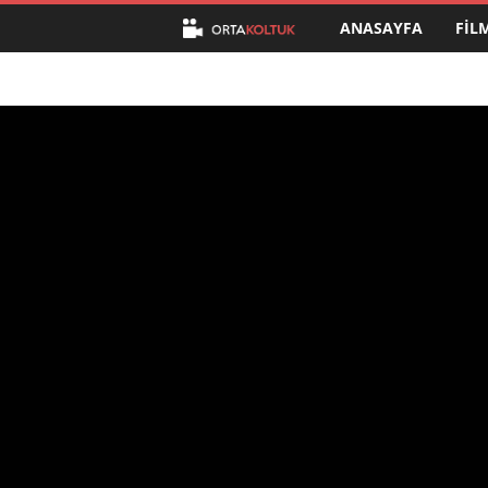
ANASAYFA
FIL
O
r
t
a
K
o
l
t
u
k