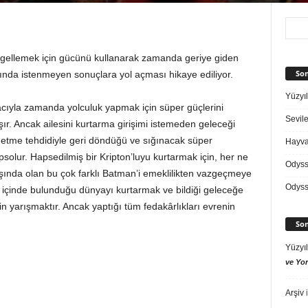
ngellemek için gücünü kullanarak zamanda geriye giden
Son
şında istenmeyen sonuçlara yol açması hikaye ediliyor.
Yüzyıl
acıyla zamanda yolculuk yapmak için süper güçlerini
Sevile
ır. Ancak ailesini kurtarma girişimi istemeden geleceği
 etme tehdidiyle geri döndüğü ve sığınacak süper
Hayvan
solur. Hapsedilmiş bir Kripton’luyu kurtarmak için, her ne
Odys
ışında olan bu çok farklı Batman’i emeklilikten vazgeçmeye
Odys
içinde bulunduğu dünyayı kurtarmak ve bildiği geleceğe
n yarışmaktır. Ancak yaptığı tüm fedakârlıkları evrenin
Son
Yüzyıl
ve Yor
Arşiv
i