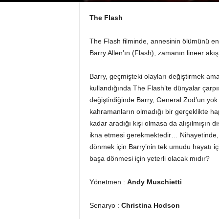
The Flash
The Flash filminde, annesinin ölümünü e
Barry Allen’ın (Flash), zamanın lineer akı
Barry, geçmişteki olayları değiştirmek am
kullandığında The Flash’te dünyalar çarpış
değiştirdiğinde Barry, General Zod’un yok
kahramanların olmadığı bir gerçeklikte hap
kadar aradığı kişi olmasa da alışılmışın d
ikna etmesi gerekmektedir… Nihayetinde, 
dönmek için Barry’nin tek umudu hayatı içi
başa dönmesi için yeterli olacak mıdır?
Yönetmen :
Andy Muschietti
Senaryo :
Christina Hodson