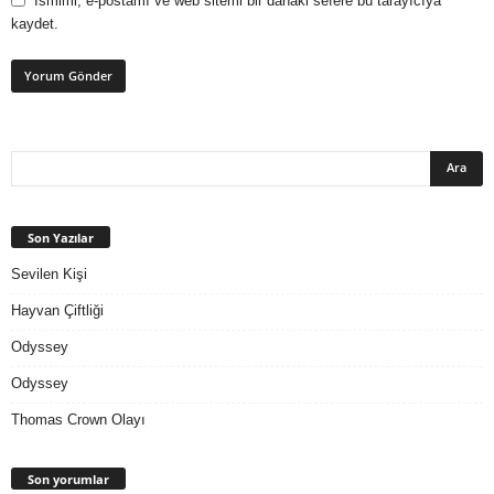
Ismimi, e-postamı ve web sitemi bir dahaki sefere bu tarayıcıya
kaydet.
Son Yazılar
Sevilen Kişi
Hayvan Çiftliği
Odyssey
Odyssey
Thomas Crown Olayı
Son yorumlar