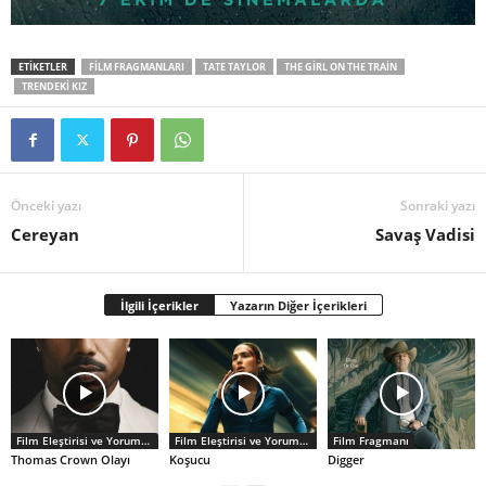
ETİKETLER
FILM FRAGMANLARI
TATE TAYLOR
THE GIRL ON THE TRAIN
TRENDEKI KIZ
Önceki yazı
Sonraki yazı
Cereyan
Savaş Vadisi
İlgili İçerikler
Yazarın Diğer İçerikleri
Film Eleştirisi ve Yorumlar
Film Eleştirisi ve Yorumlar
Film Fragmanı
Thomas Crown Olayı
Koşucu
Digger