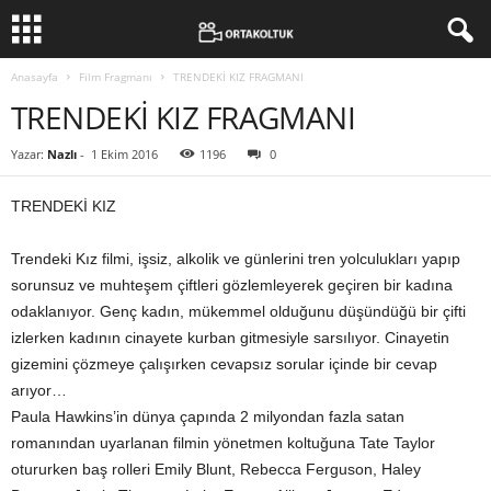
Anasayfa
Film Fragmanı
TRENDEKİ KIZ FRAGMANI
TRENDEKİ KIZ FRAGMANI
Yazar:
Nazlı
-
1 Ekim 2016
1196
0
TRENDEKİ KIZ
Trendeki Kız filmi, işsiz, alkolik ve günlerini tren yolculukları yapıp
sorunsuz ve muhteşem çiftleri gözlemleyerek geçiren bir kadına
odaklanıyor. Genç kadın, mükemmel olduğunu düşündüğü bir çifti
izlerken kadının cinayete kurban gitmesiyle sarsılıyor. Cinayetin
gizemini çözmeye çalışırken cevapsız sorular içinde bir cevap
arıyor…
Paula Hawkins’in dünya çapında 2 milyondan fazla satan
romanından uyarlanan filmin yönetmen koltuğuna Tate Taylor
otururken baş rolleri Emily Blunt, Rebecca Ferguson, Haley