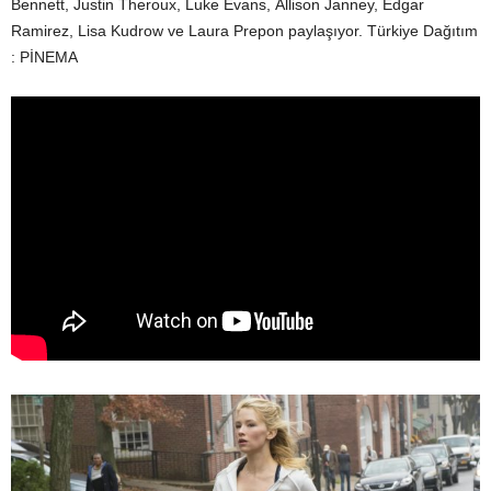
Bennett, Justin Theroux, Luke Evans, Allison Janney, Edgar
Ramirez, Lisa Kudrow ve Laura Prepon paylaşıyor. Türkiye Dağıtım
: PİNEMA