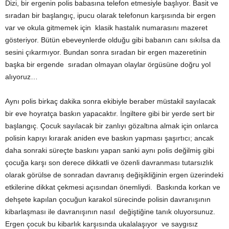
Dizi, bir ergenin polis babasına telefon etmesiyle başlıyor. Basit ve
sıradan bir başlangıç, ipucu olarak telefonun karşısında bir ergen
var ve okula gitmemek için klasik hastalık numarasını mazeret
gösteriyor. Bütün ebeveynlerde olduğu gibi babanın canı sıkılsa da
sesini çıkarmıyor. Bundan sonra sıradan bir ergen mazeretinin
başka bir ergende sıradan olmayan olaylar örgüsüne doğru yol
alıyoruz…
Aynı polis birkaç dakika sonra ekibiyle beraber müstakil sayılacak
bir eve hoyratça baskın yapacaktır. İngiltere gibi bir yerde sert bir
başlangıç. Çocuk sayılacak bir zanlıyı gözaltına almak için onlarca
polisin kapıyı kırarak aniden eve baskın yapması şaşırtıcı; ancak
daha sonraki süreçte baskını yapan sanki aynı polis değilmiş gibi
çocuğa karşı son derece dikkatli ve özenli davranması tutarsızlık
olarak görülse de sonradan davranış değişikliğinin ergen üzerindeki
etkilerine dikkat çekmesi açısından önemliydi. Baskında korkan ve
dehşete kapılan çocuğun karakol sürecinde polisin davranışının
kibarlaşması ile davranışının nasıl değiştiğine tanık oluyorsunuz.
Ergen çocuk bu kibarlık karşısında ukalalaşıyor ve saygısız