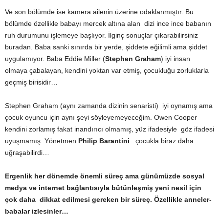
Ve son bölümde ise kamera ailenin üzerine odaklanmıştır. Bu
bölümde özellikle babayı mercek altına alan dizi ince ince babanın
ruh durumunu işlemeye başlıyor. İlginç sonuçlar çıkarabilirsiniz
buradan. Baba sanki sınırda bir yerde, şiddete eğilimli ama şiddet
uygulamıyor. Baba Eddie Miller
(
Stephen Graham
)
iyi insan
olmaya çabalayan, kendini yoktan var etmiş, çocukluğu zorluklarla
geçmiş birisidir…
Stephen Graham (aynı zamanda dizinin senaristi) iyi oynamış ama
çocuk oyuncu için aynı şeyi söyleyemeyeceğim. Owen Cooper
kendini zorlamış fakat inandırıcı olmamış, yüz ifadesiyle göz ifadesi
uyuşmamış. Yönetmen
Philip Barantini
çocukla biraz daha
uğraşabilirdi…
Ergenlik her dönemde önemli süreç ama günümüzde sosyal
medya ve internet bağlantısıyla bütünleşmiş yeni nesil için
çok daha dikkat edilmesi gereken bir süreç. Özellikle anneler-
babalar izlesinler…