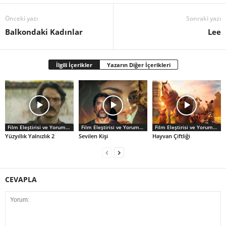
Önceki yazı
Sonraki yazı
Balkondaki Kadınlar
Lee
İlgili İçerikler
Yazarın Diğer İçerikleri
Film Eleştirisi ve Yorumlar
Film Eleştirisi ve Yorumlar
Film Eleştirisi ve Yorumlar
Yüzyıllık Yalnızlık 2
Sevilen Kişi
Hayvan Çiftliği
CEVAPLA