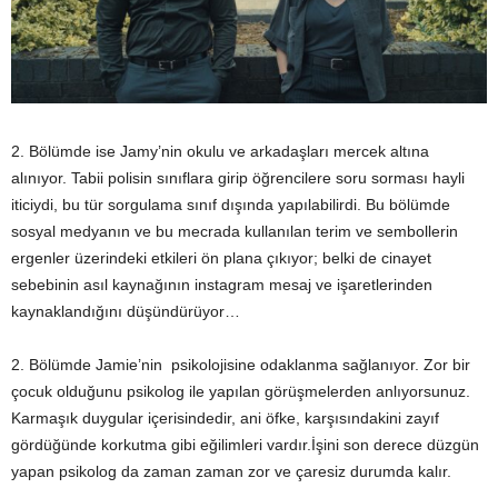
2. Bölümde ise Jamy’nin okulu ve arkadaşları mercek altına
alınıyor. Tabii polisin sınıflara girip öğrencilere soru sorması hayli
iticiydi, bu tür sorgulama sınıf dışında yapılabilirdi. Bu bölümde
sosyal medyanın ve bu mecrada kullanılan terim ve sembollerin
ergenler üzerindeki etkileri ön plana çıkıyor; belki de cinayet
sebebinin asıl kaynağının instagram mesaj ve işaretlerinden
kaynaklandığını düşündürüyor…
2. Bölümde Jamie’nin psikolojisine odaklanma sağlanıyor. Zor bir
çocuk olduğunu psikolog ile yapılan görüşmelerden anlıyorsunuz.
Karmaşık duygular içerisindedir, ani öfke, karşısındakini zayıf
gördüğünde korkutma gibi eğilimleri vardır.İşini son derece düzgün
yapan psikolog da zaman zaman zor ve çaresiz durumda kalır.