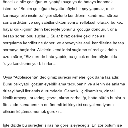
öncelikle aile çocuğunun yaptığı suça ya da hataya inanmak
istemez: “Benim çocuğum hayatta böyle bir şey yapmaz, o bir
karıncayı bile incitmez” gibi sözlerle kendilerini kandırma süreci
sona erdikten ve suç sabitlendikten sonra refleksel olarak bu kez
hayal kırıklığının derin kederiyle yönünü çocuğa döndürür, ona
hesap sorar, onu suçlar… Sular biraz geriye çekilince asıl
sorgulama kendilerine döner ve ebeveynler asıl kendilerine hesap
sormaya başlarlar. Ailelerin kendilerini suçlama süreci çok daha
uzun sürer, “Biz nerede hata yaptık, bu çocuk neden böyle oldu
“diye kendilerini yer bitirirler…
Oysa “Adolescente” dediğimiz sürecin ivmeleri çok daha fazladır.
Bunu psikiyatri çözümleyebilir ama tecrübenin ve ailenin de anlama
düzeyi hayli ilerlemiş durumdadır. Genetik, iç dinamizm, cinsel
kimlik arayışı, arkadaş, çevre, akran zorbalığı, hatta bütün bunların
ötesinde zamanımızın en önemli tetikleyicisi sosyal medyanın
etkisini küçümsememek gerekir…
İşte dizide bu süreçleri sırasına göre izleyeceğiz. En zor bölüm ise