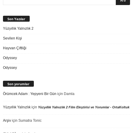
Son Yazılar
Yüzyıllık Yalnızlık 2
Sevilen Kişi
Hayvan Çiftliği
Odyssey
Odyssey
Son yorumlar
Örümcek Adam : Yepyeni Bir Gün
için
Damla
Yüzyıllık Yalnızlık
için
Yüzyıllık Yalnızlık 2 Film Eleştirisi ve Yorumlar - OrtaKoltuk
Arşiv
için
Sumatra Tonic