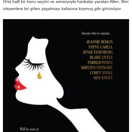
Orta halli bir konu seçimi ve senaryoyla harikalar yaratan Allen, filmi
izleyenlere bir şölen yaşatmayı kafasına koymuş gibi görünüyor.