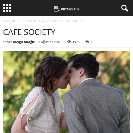
Anasayfa
Film Eleştirisi ve Yorumlar
CAFE SOCIETY
CAFE SOCIETY
Yazar:
Duygu Akağız
-
5 Ağustos 2016
1975
0