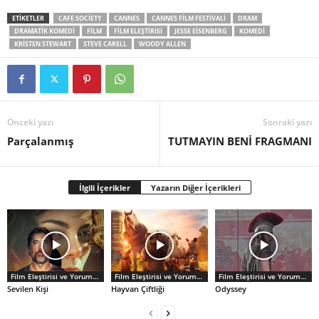
ETİKETLER
CAFE SOCIETY
CANNES
CANNES FILM FESTIVALI
DRAM
DRAMATIK KOMEDI
FILM
FILM ELEŞTIRISI
JESSE EISENBERG
KOMEDI
KRISTEN STEWART
STEVE CARELL
WOODY ALLEN
Önceki yazı
Sonraki yazı
Parçalanmış
TUTMAYIN BENİ FRAGMANI
İlgili İçerikler
Yazarın Diğer İçerikleri
Film Eleştirisi ve Yorumlar
Film Eleştirisi ve Yorumlar
Film Eleştirisi ve Yorumlar
Sevilen Kişi
Hayvan Çiftliği
Odyssey