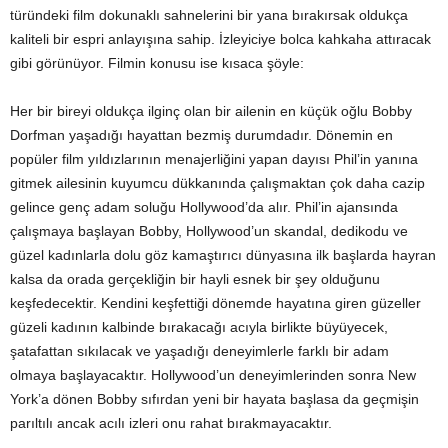
türündeki film dokunaklı sahnelerini bir yana bırakırsak oldukça
kaliteli bir espri anlayışına sahip. İzleyiciye bolca kahkaha attıracak
gibi görünüyor. Filmin konusu ise kısaca şöyle:
Her bir bireyi oldukça ilginç olan bir ailenin en küçük oğlu Bobby
Dorfman yaşadığı hayattan bezmiş durumdadır. Dönemin en
popüler film yıldızlarının menajerliğini yapan dayısı Phil’in yanına
gitmek ailesinin kuyumcu dükkanında çalışmaktan çok daha cazip
gelince genç adam soluğu Hollywood’da alır. Phil’in ajansında
çalışmaya başlayan Bobby, Hollywood’un skandal, dedikodu ve
güzel kadınlarla dolu göz kamaştırıcı dünyasına ilk başlarda hayran
kalsa da orada gerçekliğin bir hayli esnek bir şey olduğunu
keşfedecektir. Kendini keşfettiği dönemde hayatına giren güzeller
güzeli kadının kalbinde bırakacağı acıyla birlikte büyüyecek,
şatafattan sıkılacak ve yaşadığı deneyimlerle farklı bir adam
olmaya başlayacaktır. Hollywood’un deneyimlerinden sonra New
York’a dönen Bobby sıfırdan yeni bir hayata başlasa da geçmişin
parıltılı ancak acılı izleri onu rahat bırakmayacaktır.