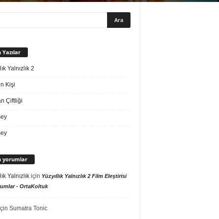
 Yazılar
lık Yalnızlık 2
n Kişi
 Çiftliği
sey
sey
 yorumlar
lık Yalnızlık
için
Yüzyıllık Yalnızlık 2 Film Eleştirisi
umlar - OrtaKoltuk
çin
Sumatra Tonic