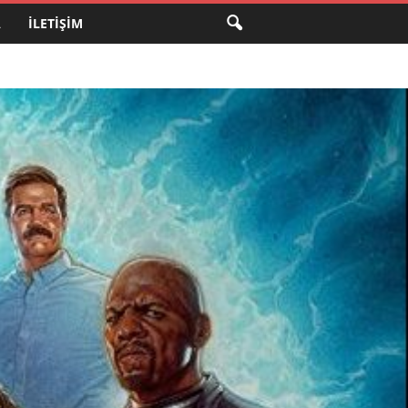
A
İLETIŞIM