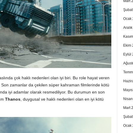
Mart 
Şubat
Ocak 
Aralı
Kasım
Ekim 
Eylül
Ağust
Temm
lında çok haklı nedenleri olan iyi biri. Bu role hayat veren
Hazir
ış. Son zamanlar da çekilen süper kahraman filmlerinde kötü
Mayıs
ında iyi adamlar olarak resmediliyor. Bu durumun en son
dam
Thanos
, duygusal ve haklı nedenleri olan en iyi kötü
Nisan
Mart 
Şubat
Ocak 