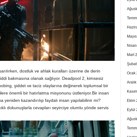
Ağust
Temm
Hazir
Mayıs
Nisan
Mart 
Şubat
sarılırken, dostluk ve ahlak kuralları üzerine de derin
Ocak 
 ciddi bakmasına olanak sağlıyor. Deadpool 2, kimsesiz
Aralı
ing, şiddet ve taciz olaylarına değinerek toplumsal bir
Kasım
ilere önemli bir hatırlatma misyonunu üstleniyor.Bir insan
 yeniden kazandırılıp faydalı insan yapılabilinir mi?
Ekim 
ıklı dokunuşlarla cevapları seyirciye olumlu yönde servis
Eylül
Ağust
Temm