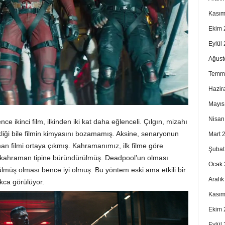
Kasım
Ekim 
Eylül
Ağust
Temm
Hazir
Mayıs
Nisan
ce ikinci film, ilkinden iki kat daha eğlenceli. Çılgın, mizahı
liği bile filmin kimyasını bozamamış. Aksine, senaryonun
Mart 
man filmi ortaya çıkmış. Kahramanımız, ilk filme göre
Şubat
r kahraman tipine büründürülmüş. Deadpool’un olması
Ocak 
müş olması bence iyi olmuş. Bu yöntem eski ama etkili bir
Aralı
kca görülüyor.
Kasım
Ekim 
Eylül