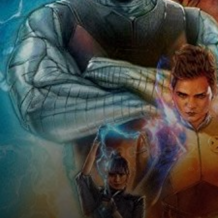
Deadpool 2
Yazar:
NUSRET ŞEN
-
17 Mayıs 2018
2036