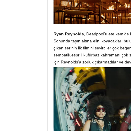
Ryan Reynolds
,
Deadpool’u ete kemiğe b
Sonunda taşın altına elini koyacakları b
çıkan serinin ilk filmini seyirciler çok b
sempatik,esprili küfürbaz kahramanı çok se
için Reynolds’a zorluk çıkarmadılar ve de