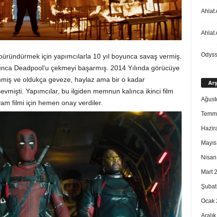
Ahlat 
Ahlat 
Odys
üründürmek için yapımcılarla 10 yıl boyunca savaş vermiş.
ulunca Deadpool’u çekmeyi başarmış. 2014 Yılında görücüye
eğenmiş ve oldukça geveze, haylaz ama bir o kadar
Arş
vmişti. Yapımcılar, bu ilgiden memnun kalınca ikinci film
Ağust
vam filmi için hemen onay verdiler.
Temm
Hazir
Mayıs
Nisan
Mart 
Şubat
Ocak 
Aralı