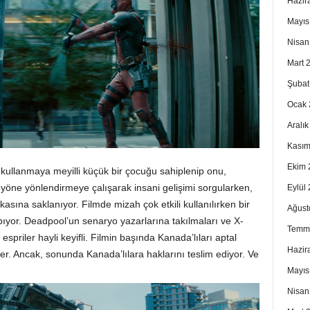
Hazir
Mayıs
Nisan
Mart 
Şubat
Ocak 
Aralı
Kasım
Ekim 
kullanmaya meyilli küçük bir çocuğu sahiplenip onu,
 yöne yönlendirmeye çalışarak insani gelişimi sorgularken,
Eylül
asına saklanıyor. Filmde mizah çok etkili kullanılırken bir
Ağust
pıyor. Deadpool’un senaryo yazarlarına takılmaları ve X-
Temm
priler hayli keyifli. Filmin başında Kanada’lıları aptal
Hazir
r. Ancak, sonunda Kanada’lılara haklarını teslim ediyor. Ve
Mayıs
Nisan