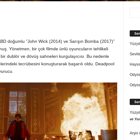
Son
ABD doğumlu ”John Wick (2014) ve Sarışın Bomba (2017)”
Yüzyıl
muş. Yönetmen, bir çok filmde ünlü oyuncuların tehlikeli
Sevile
ir dublör ve dövüş sahneleri kurgulayıcısı. Bu nedenle
elerindeki tecrübesini konuşturarak başarılı oldu. Deadpool
Hayvan
yurucu.
Odys
Odys
Son
Yüzyıl
ve Yor
Arşiv
i