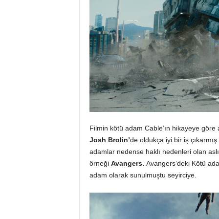
Filmin kötü adam Cable’ın hikayeye göre as
Josh Brolin’
de oldukça iyi bir iş çıkarm
adamlar nedense haklı nedenleri olan asl
örneği
Avangers.
Avangers’deki
Kötü a
adam olarak sunulmuştu seyirciye.