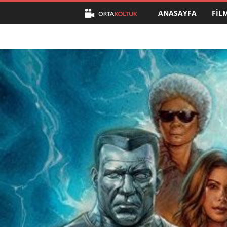
ANASAYFA
FIL
O
r
t
a
K
o
l
t
u
k