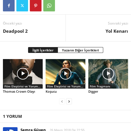
Önceki yazı
Sonraki yazı
Deadpool 2
Yol Kenarı
İlgili İçerikler
Yazarın Diğer İçerikleri
Film Eleştirisi ve Yorumlar
Film Eleştirisi ve Yorumlar
Film Fragmanı
Thomas Crown Olayı
Koşucu
Digger
1 YORUM
Semra Güven
26 Mayıs 2018 De 22:55