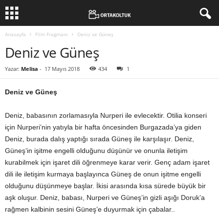
Anasayfa
Film Fragmanı
Deniz ve Güneş
Deniz ve Güneş
Yazar:
Melisa
-
17 Mayıs 2018
434
1
Deniz ve Güneş
Deniz, babasının zorlamasıyla Nurperi ile evlecektir. Otilia konseri
için Nurperi’nin yatıyla bir hafta öncesinden Burgazada’ya giden
Deniz, burada dalış yaptığı sırada Güneş ile karşılaşır. Deniz,
Güneş’in işitme engelli olduğunu düşünür ve onunla iletişim
kurabilmek için işaret dili öğrenmeye karar verir. Genç adam işaret
dili ile iletişim kurmaya başlayınca Güneş de onun işitme engelli
olduğunu düşünmeye başlar. İkisi arasında kısa sürede büyük bir
aşk oluşur. Deniz, babası, Nurperi ve Güneş’in gizli aşığı Doruk’a
rağmen kalbinin sesini Güneş’e duyurmak için çabalar..