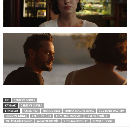
İLE
DENIZ VE GÜNEŞ
KAYNAK
DENIZ VE GÜNEŞ
ETİKETLER
AYŞEN İNCI
BARIŞ DENGE
BURAK SERDAR SANAL
CGV MARS DAĞITIM
DENIZ VE GÜNEŞ
EYLÜL ÖZTÜRK
FILM FRAGMANLARI
LEVENT ÖZDILEK
MELISSA GIZ CENGIZ
ŞAFAK PEKDEMIR
Y.TOLGA BOZKURT
YENER GÜRSOY