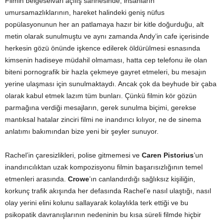
Filmin belgeselvari açılış sahnesinde, insanların
umursamazlıklarının, hareket halindeki geniş nüfus
popülasyonunun her an patlamaya hazır bir kitle doğurduğu, alt
metin olarak sunulmuştu ve aynı zamanda Andy’in cafe içerisinde
herkesin gözü önünde işkence edilerek öldürülmesi esnasında
kimsenin hadiseye müdahil olmaması, hatta cep telefonu ile olan
biteni pornografik bir hazla çekmeye gayret etmeleri, bu mesajın
yerine ulaşması için sunulmaktaydı. Ancak çok da beyhude bir çaba
olarak kabul etmek lazım tüm bunları. Çünkü filmin kör gözün
parmağına verdiği mesajların, gerek sunulma biçimi, gerekse
mantıksal hatalar zinciri filmi ne inandırıcı kılıyor, ne de sinema
anlatımı bakımından bize yeni bir şeyler sunuyor.
Rachel’in çaresizlikleri, polise gitmemesi ve
Caren Pistorius
’un
inandırıcılıktan uzak kompozisyonu filmin başarısızlığının temel
etmenleri arasında.
Crowe
’ın canlandırdığı sağlıksız kişiliğin,
korkunç trafik akışında her defasında Rachel’e nasıl ulaştığı, nasıl
olay yerini elini kolunu sallayarak kolaylıkla terk ettiği ve bu
psikopatik davranışlarının nedeninin bu kısa süreli filmde hiçbir