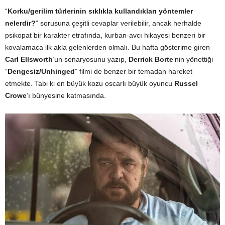
“
Korku/gerilim türlerinin sıklıkla kullandıkları yöntemler
nelerdir?
” sorusuna çeşitli cevaplar verilebilir, ancak herhalde
psikopat bir karakter etrafında, kurban-avcı hikayesi benzeri bir
kovalamaca ilk akla gelenlerden olmalı. Bu hafta gösterime giren
Carl Ellsworth
’un senaryosunu yazıp,
Derrick Borte
’nin yönettiği
“
Dengesiz/Unhinged
” filmi de benzer bir temadan hareket
etmekte. Tabi ki en büyük kozu oscarlı büyük oyuncu
Russel
Crowe
’ı bünyesine katmasında.