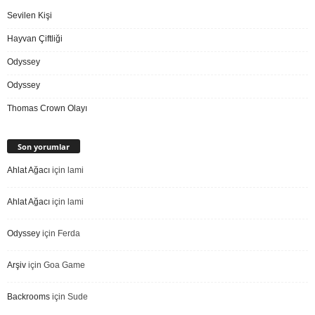
Sevilen Kişi
Hayvan Çiftliği
Odyssey
Odyssey
Thomas Crown Olayı
Son yorumlar
Ahlat Ağacı
için
lami
Ahlat Ağacı
için
lami
Odyssey
için
Ferda
Arşiv
için
Goa Game
Backrooms
için
Sude