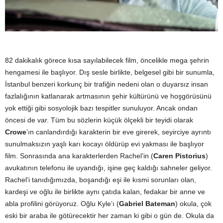
82 dakikalık görece kısa sayılabilecek film, öncelikle mega şehrin
hengamesi ile başlıyor. Dış sesle birlikte, belgesel gibi bir sunumla,
İstanbul benzeri korkunç bir trafiğin nedeni olan o duyarsız insan
fazlalığının katlanarak artmasının şehir kültürünü ve hoşgörüsünü
yok ettiği gibi sosyolojik bazı tespitler sunuluyor. Ancak ondan
öncesi de var. Tüm bu sözlerin küçük ölçekli bir teyidi olarak
Crowe
’ın canlandırdığı karakterin bir eve girerek, seyirciye ayrıntı
sunulmaksızın yaşlı karı kocayı öldürüp evi yakması ile başlıyor
film. Sonrasında ana karakterlerden Rachel’in (
Caren Pistorius
)
avukatının telefonu ile uyandığı, işine geç kaldığı sahneler geliyor.
Rachel’i tanıdığımızda, boşandığı eşi ile kısmi sorunları olan,
kardeşi ve oğlu ile birlikte aynı çatıda kalan, fedakar bir anne ve
abla profilini görüyoruz. Oğlu Kyle’ı (
Gabriel Bateman
) okula, çok
eski bir araba ile götürecektir her zaman ki gibi o gün de. Okula da