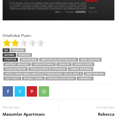
OrtaKoltuk Puanı:
İLE
DENGESIZ
KAYNAK
DENGESIZ
ETİKETLER
#NUSRETŞEN
ABD/GERILIM-AKSIYON/82 DK.
ANNE LEIGHTON
AUSTIN P. MZKENZIE
CAREN PISTORIUS
DENGESIZ
DERRICK BORTE
FILM ELEŞTIRILERI
FILM ELEŞTIRISI VE YORUMLAR
GABRIEL BATEMAN
HTTPS://WWW.IMDB.COM/TITLE/TT10059518?REF_=NV_SR_SRSG_0
JIMMI SIMPSON
LUCY FAUST
RUSSELL CROWE
STEPHEN LOUIS GRUSH
UNHINGED
Önceki yazı
Sonraki yazı
Masumlar Apartmanı
Rebecca