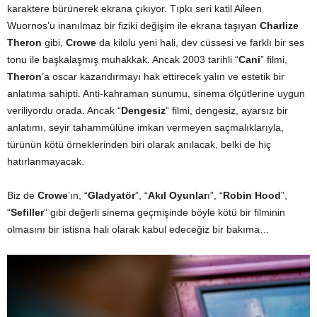
karaktere bürünerek ekrana çıkıyor. Tıpkı seri katil Aileen
Wuornos’u inanılmaz bir fiziki değişim ile ekrana taşıyan
Charlize
Theron
gibi,
Crowe
da kilolu yeni hali, dev cüssesi ve farklı bir ses
tonu ile başkalaşmış muhakkak. Ancak 2003 tarihli “
Cani
” filmi,
Theron
’a oscar kazandırmayı hak ettirecek yalın ve estetik bir
anlatıma sahipti. Anti-kahraman sunumu, sinema ölçütlerine uygun
veriliyordu orada. Ancak “
Dengesiz
” filmi, dengesiz, ayarsız bir
anlatımı, seyir tahammülüne imkan vermeyen saçmalıklarıyla,
türünün kötü örneklerinden biri olarak anılacak, belki de hiç
hatırlanmayacak.
Biz de
Crowe
’ın, “
Gladyatör
”, “
Akıl Oyunlar
ı”, “
Robin Hood
”,
“
Sefiller
” gibi değerli sinema geçmişinde böyle kötü bir filminin
olmasını bir istisna hali olarak kabul edeceğiz bir bakıma…