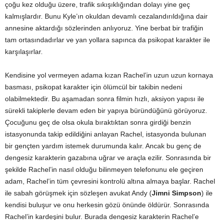
çoğu kez olduğu üzere, trafik sıkışıklığından dolayı yine geç
kalmışlardır. Bunu Kyle’ın okuldan devamlı cezalandırıldığına dair
annesine aktardığı sözlerinden anlıyoruz. Yine berbat bir trafiğin
tam ortasındadırlar ve yan yollara sapınca da psikopat karakter ile
karşılaşırlar.
Kendisine yol vermeyen adama kızan Rachel’in uzun uzun kornaya
basması, psikopat karakter için ölümcül bir takibin nedeni
olabilmektedir. Bu aşamadan sonra filmin hızlı, aksiyon yapısı ile
sürekli takiplerle devam eden bir yapıya büründüğünü görüyoruz.
Çocuğunu geç de olsa okula bıraktıktan sonra girdiği benzin
istasyonunda takip edildiğini anlayan Rachel, istasyonda bulunan
bir gençten yardım istemek durumunda kalır. Ancak bu genç de
dengesiz karakterin gazabına uğrar ve araçla ezilir. Sonrasında bir
şekilde Rachel’in nasıl olduğu bilinmeyen telefonunu ele geçiren
adam, Rachel’in tüm çevresini kontrolü altına almaya başlar. Rachel
ile sabah görüşmek için sözleşen avukat Andy (
Jimni Simpson
) ile
kendisi buluşur ve onu herkesin gözü önünde öldürür. Sonrasında
Rachel’in kardeşini bulur. Burada dengesiz karakterin Rachel’e