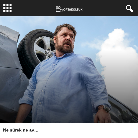
Ne sürek ne av…
Yazar:
Kamuran Kaya
-
23 Ekim 2020
3741
0