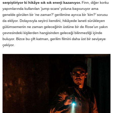
serpiştiriyor ki hikâye sık sık enerji kazanıyor.
Finn, diğer korku
yapımlarında kullanılan ‘jump-scare’ yoluna başvuruyor ama
genelde görülen bir ‘ne zaman?’ gerilimine ayrıca bir ‘kim?’ sorusu
da ekliyor. Dolayısıyla seyirci kendini, hikâyede laneti sürükleyen
gülümsemenin ne zaman geleceğinin üstüne bir de Rose’un yakın
çevresindeki kişilerden hangisinden geleceği bilinmezliği içinde
buluyor. Bizce bu çift katman, gerilim filmini daha üst bir seviyeye
çekiyor.