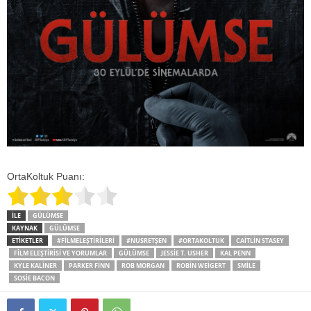
OrtaKoltuk Puanı:
İLE
GÜLÜMSE
KAYNAK
GÜLÜMSE
ETİKETLER
#FILMELEŞTIRILERI
#NUSRETŞEN
#ORTAKOLTUK
CAITLIN STASEY
FILM ELEŞTIRISI VE YORUMLAR
GÜLÜMSE
JESSIE T. USHER
KAL PENN
KYLE KALINER
PARKER FINN
ROB MORGAN
ROBIN WEIGERT
SMILE
SOSIE BACON