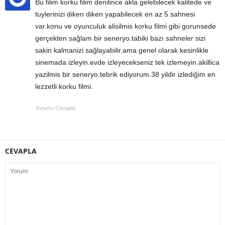
Bu filim korku filim denilince akla gelebilecek kalitede ve
tuylerinizi diken diken yapabilecek en az 5 sahnesi
var.konu ve oyunculuk alisilmis korku filmi gibi gorunsede
gerçekten sağlam bir seneryo.tabiki bazı sahneler sizi
sakin kalmanizi sağlayabilir.ama genel olarak kesinlikle
sinemada izleyin.evde izleyecekseniz tek izlemeyin.akillica
yazilmis bir seneryo.tebrik ediyorum.38 yildir izlediğim en
lezzetli korku filmi.
Yorumu Cevapla
CEVAPLA