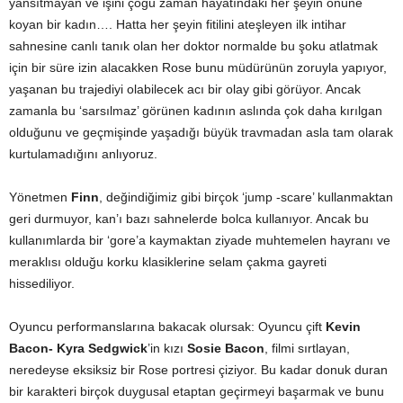
yansıtmayan ve işini çoğu zaman hayatındaki her şeyin önüne
koyan bir kadın…. Hatta her şeyin fitilini ateşleyen ilk intihar
sahnesine canlı tanık olan her doktor normalde bu şoku atlatmak
için bir süre izin alacakken Rose bunu müdürünün zoruyla yapıyor,
yaşanan bu trajediyi olabilecek acı bir olay gibi görüyor. Ancak
zamanla bu ‘sarsılmaz’ görünen kadının aslında çok daha kırılgan
olduğunu ve geçmişinde yaşadığı büyük travmadan asla tam olarak
kurtulamadığını anlıyoruz.
Yönetmen
Finn
, değindiğimiz gibi birçok ‘jump -scare’ kullanmaktan
geri durmuyor, kan’ı bazı sahnelerde bolca kullanıyor. Ancak bu
kullanımlarda bir ‘gore’a kaymaktan ziyade muhtemelen hayranı ve
meraklısı olduğu korku klasiklerine selam çakma gayreti
hissediliyor.
Oyuncu performanslarına bakacak olursak: Oyuncu çift
Kevin
Bacon- Kyra Sedgwick
’in kızı
Sosie Bacon
, filmi sırtlayan,
neredeyse eksiksiz bir Rose portresi çiziyor. Bu kadar donuk duran
bir karakteri birçok duygusal etaptan geçirmeyi başarmak ve bunu