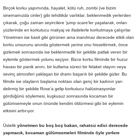
Birçok korku yapımında, hayalet, kötü ruh, zombi (ve bizim
sinemamızda cinler) gibi tehditkâr varlıklar, beklenmedik yerlerden
çıkarak, çoğu zaman seyircilere ‘jump scare’ler yaşatarak, onları
yüzlerinde en korkutucu makyaj ve ifadelerle korkutmaya çalışırlar.
Yönetmen ise basit gibi görünen ama inanılmaz derecede etkili olan
korku unsurunu anında göstermek yerine onu hissettirmek, önce
gizlemek sonrasında ise beklenmedik bir şekilde patlak veren bir
eylemle göstermek yolunu seçiyor. Bizce korku filminde bir huzur
havası bir panik anını, bir kutlama süreci bir felaket olayını veya
sevinç atmosferi yaklaşan bir dramı başarılı bir şekilde gizler. Bu
filmde ise olayların başlama noktası olan genç bir kadının yarı
delirmiş bir şekilde Rose’a gelip korkutucu halüsinasyonlar
gördüğünü söylemesi, kuşkusuz sonrasında kocaman bir
gülümsemeyle onun önünde kendini öldürmesi gibi bir eylemin
etkisini arttırıyor.
Üstelik
yönetmen bu boş boş bakan, rahatsız edici derecede
yapmacık, kocaman gülümsemeleri filminde öyle yerlere