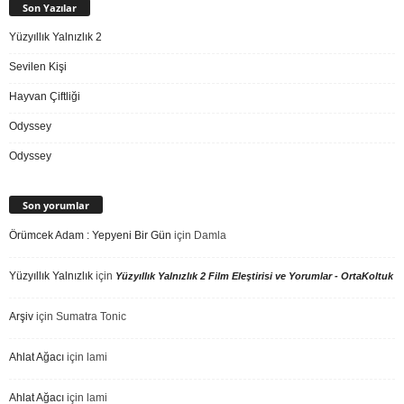
Son Yazılar
Yüzyıllık Yalnızlık 2
Sevilen Kişi
Hayvan Çiftliği
Odyssey
Odyssey
Son yorumlar
Örümcek Adam : Yepyeni Bir Gün
için
Damla
Yüzyıllık Yalnızlık
için
Yüzyıllık Yalnızlık 2 Film Eleştirisi ve Yorumlar - OrtaKoltuk
Arşiv
için
Sumatra Tonic
Ahlat Ağacı
için
lami
Ahlat Ağacı
için
lami