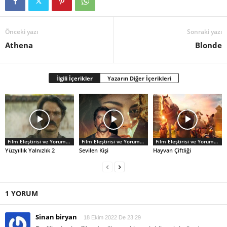
Önceki yazı
Sonraki yazı
Athena
Blonde
İlgili İçerikler
Yazarın Diğer İçerikleri
Film Eleştirisi ve Yorumlar
Film Eleştirisi ve Yorumlar
Film Eleştirisi ve Yorumlar
Yüzyıllık Yalnızlık 2
Sevilen Kişi
Hayvan Çiftliği
1 YORUM
Sinan biryan
18 Ekim 2022 De 23:29