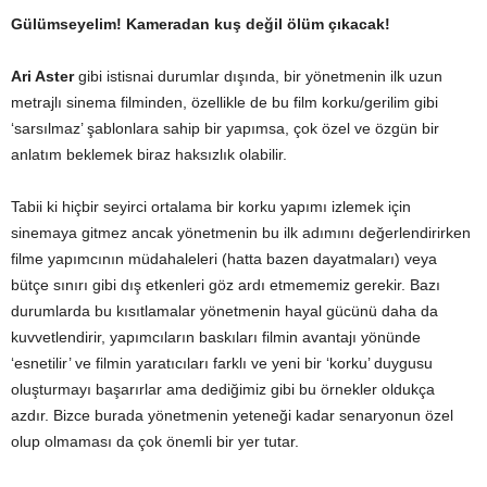
Gülümseyelim! Kameradan kuş değil ölüm çıkacak!
Ari Aster
gibi istisnai durumlar dışında, bir yönetmenin ilk uzun
metrajlı sinema filminden, özellikle de bu film korku/gerilim gibi
‘sarsılmaz’ şablonlara sahip bir yapımsa, çok özel ve özgün bir
anlatım beklemek biraz haksızlık olabilir.
Tabii ki hiçbir seyirci ortalama bir korku yapımı izlemek için
sinemaya gitmez ancak yönetmenin bu ilk adımını değerlendirirken
filme yapımcının müdahaleleri (hatta bazen dayatmaları) veya
bütçe sınırı gibi dış etkenleri göz ardı etmememiz gerekir. Bazı
durumlarda bu kısıtlamalar yönetmenin hayal gücünü daha da
kuvvetlendirir, yapımcıların baskıları filmin avantajı yönünde
‘esnetilir’ ve filmin yaratıcıları farklı ve yeni bir ‘korku’ duygusu
oluşturmayı başarırlar ama dediğimiz gibi bu örnekler oldukça
azdır. Bizce burada yönetmenin yeteneği kadar senaryonun özel
olup olmaması da çok önemli bir yer tutar.