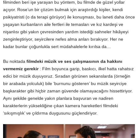
filminden beri işe yarayan bu yöntem, bu filmde de güzel yollar
açıyor. Rose’un bir çözüm bulmak için araştırdığı kişiler, kendi
psikiyatristi (o da terapi görüyor) ile konuşması, bu laneti daha önce
yaşayan kurbanların aile fertleri ile temasları ve kız kardeşi ve
nişanlısı gibi yakın çevresinden yardım istediği sahneler hikâyeyi
zenginleştiriyor, seyircilere nefes alma anları bırakıyor. Her ne
kadar bunlar çoğunlukla sert müdahalelerle kırılsa da…
Bu noktada
filmdeki müzik ve ses çalışmasının da hakkını
vermemiz gerekir
: Film boyunca garip, baskıcı, ilkel hatta rahatsız
edici bir müzik duyuyoruz. Sıradan görünen sekanslarda (örneğin
bir arabada yolculuk) bile ‘burnunu gösteren’ bu müzik seyirciye
başkarakter gibi hiçbir zaman güvende olamayacağını hissettiriyor.
Aynı şekilde genelde yakın planlara başvuran ve nadiren
karakterlerin yüksekliğine çıkan kamera hareketleri filmdeki
‘sıkışmışlık’ ve çıldırma duygusunu güçlendiriyor.