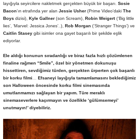
layığıyla seyircilere nakletmek gerçekten büyük bir başarı.
Sosie
Bacon
’ın etrafında yer alan
Jessie Usher
(Prime Video’daki
The
Boys
dizisi),
Kyle Gallner
(son Scream),
Robin Weigert
(‘Big little
lies’, ‘Marvel: Jessica Jones’..),
Rob Morgan
(‘Stranger Things’) ve
Caitlin Stasey
gibi isimler ona gayet başarılı bir şekilde eşlik
ediyorlar.
Ele aldığı konunun sıradanlığı ve biraz fazla hızlı çözümlenen
finaline rağmen “Smile”, özel bir yönetmen dokunuşu
hissettiren, sevdiğimiz türden, gerçekten ürperten çok başarılı
bir korku filmi
…
Efsaneyi layığıyla tamamlamasını beklediğimiz
son Halloween öncesinde korku filmi sinemasında
umutlanmamızı sağlayan bir yapım. Türe meraklı
sinemaseverlere kaçırmayın ve özellikle
‘gülümsemeyi’
unutmayın!’ diyebiliriz.