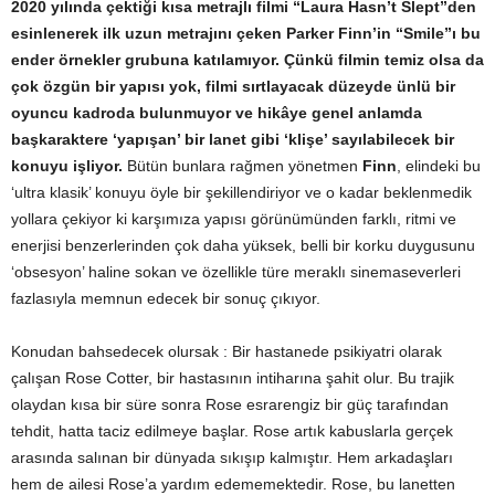
2020 yılında çektiği kısa metrajlı filmi “Laura Hasn’t Slept”den
esinlenerek ilk uzun metrajını çeken Parker Finn’in “Smile”ı bu
ender örnekler grubuna katılamıyor. Çünkü filmin temiz olsa da
çok özgün bir yapısı yok, filmi sırtlayacak düzeyde ünlü bir
oyuncu kadroda bulunmuyor ve hikâye genel anlamda
başkaraktere ‘yapışan’ bir lanet gibi ‘klişe’ sayılabilecek bir
konuyu işliyor.
Bütün bunlara rağmen yönetmen
Finn
, elindeki bu
‘ultra klasik’ konuyu öyle bir şekillendiriyor ve o kadar beklenmedik
yollara çekiyor ki karşımıza yapısı görünümünden farklı, ritmi ve
enerjisi benzerlerinden çok daha yüksek, belli bir korku duygusunu
‘obsesyon’ haline sokan ve özellikle türe meraklı sinemaseverleri
fazlasıyla memnun edecek bir sonuç çıkıyor.
Konudan bahsedecek olursak : Bir hastanede psikiyatri olarak
çalışan Rose Cotter, bir hastasının intiharına şahit olur. Bu trajik
olaydan kısa bir süre sonra Rose esrarengiz bir güç tarafından
tehdit, hatta taciz edilmeye başlar. Rose artık kabuslarla gerçek
arasında salınan bir dünyada sıkışıp kalmıştır. Hem arkadaşları
hem de ailesi Rose’a yardım edememektedir. Rose, bu lanetten