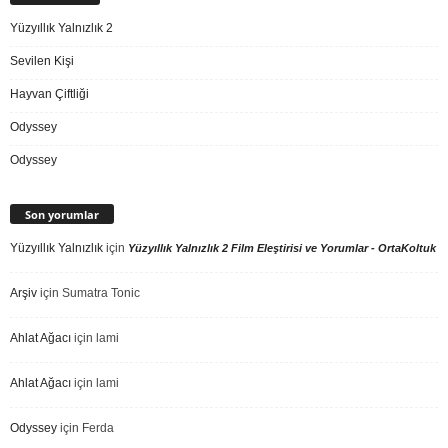
Yüzyıllık Yalnızlık 2
Sevilen Kişi
Hayvan Çiftliği
Odyssey
Odyssey
Son yorumlar
Yüzyıllık Yalnızlık
için
Yüzyıllık Yalnızlık 2 Film Eleştirisi ve Yorumlar - OrtaKoltuk
Arşiv
için
Sumatra Tonic
Ahlat Ağacı
için
lami
Ahlat Ağacı
için
lami
Odyssey
için
Ferda