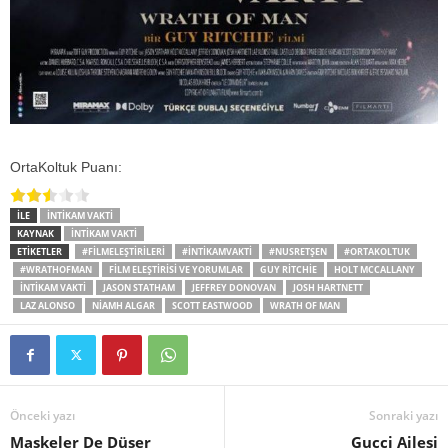
OrtaKoltuk Puanı:
İLE
İNTIKAM VAKTI
KAYNAK
İNTIKAM VAKTI
ETİKETLER
#FILMELEŞTIRILERI
#INTIKAMVAKTI
#NUSRETŞEN
#ORTAKOLTUK
#WRATHOFMAN
FILM ELEŞTIRISI VE YORUMLAR
GUY RITCHIE
HOLT MCCALLANY
İNTIKAM VAKTI
JASON STATHAM
JEFFREY DONOVAN
JOSH HARTNETT
LAZ ALONSO
NIAMH ALGAR
SCOTT EASTWOOD
WRATH OF MAN
Önceki yazı
Sonraki yazı
Maskeler De Düşer
Gucci Ailesi