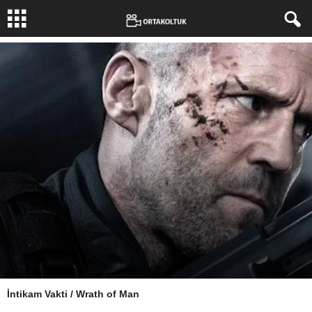
İntikam Vakti / Wrath of Man
Yazar:
Güneş Aktaş
-
24 Kasım 2021
3402
0