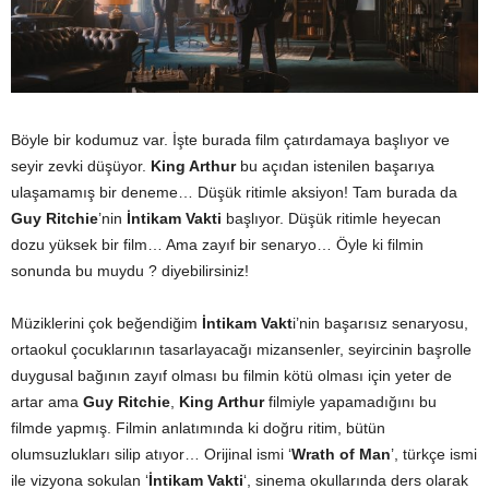
Böyle bir kodumuz var. İşte burada film çatırdamaya başlıyor ve
seyir zevki düşüyor.
King Arthur
bu açıdan istenilen başarıya
ulaşamamış bir deneme… Düşük ritimle aksiyon! Tam burada da
Guy Ritchie
’nin
İntikam Vakti
başlıyor. Düşük ritimle heyecan
dozu yüksek bir film… Ama zayıf bir senaryo… Öyle ki filmin
sonunda bu muydu ? diyebilirsiniz!
Müziklerini çok beğendiğim
İntikam Vakt
i’nin başarısız senaryosu,
ortaokul çocuklarının tasarlayacağı mizansenler, seyircinin başrolle
duygusal bağının zayıf olması bu filmin kötü olması için yeter de
artar ama
Guy Ritchie
,
King Arthur
filmiyle yapamadığını bu
filmde yapmış. Filmin anlatımında ki doğru ritim, bütün
olumsuzlukları silip atıyor… Orijinal ismi ‘
Wrath of Man
’, türkçe ismi
ile vizyona sokulan ‘
İntikam Vakti
‘, sinema okullarında ders olarak