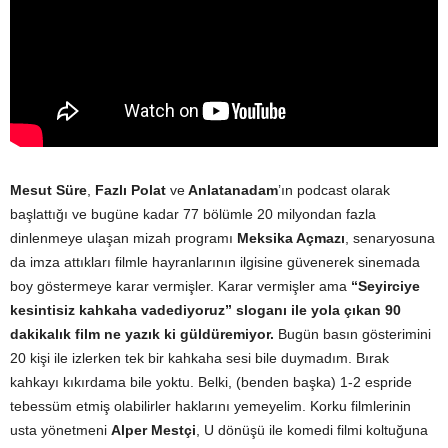
Mesut Süre
,
Fazlı Polat
ve
Anlatanadam
’ın podcast olarak
başlattığı ve bugüne kadar 77 bölümle 20 milyondan fazla
dinlenmeye ulaşan mizah programı
Meksika Açmazı
, senaryosuna
da imza attıkları filmle hayranlarının ilgisine güvenerek sinemada
boy göstermeye karar vermişler. Karar vermişler ama
“Seyirciye
kesintisiz kahkaha vadediyoruz” sloganı ile yola çıkan 90
dakikalık film ne yazık ki güldüremiyor.
Bugün basın gösterimini
20 kişi ile izlerken tek bir kahkaha sesi bile duymadım. Bırak
kahkayı kıkırdama bile yoktu. Belki, (benden başka) 1-2 espride
tebessüm etmiş olabilirler haklarını yemeyelim. Korku filmlerinin
usta yönetmeni
Alper Mestçi
, U dönüşü ile komedi filmi koltuğuna