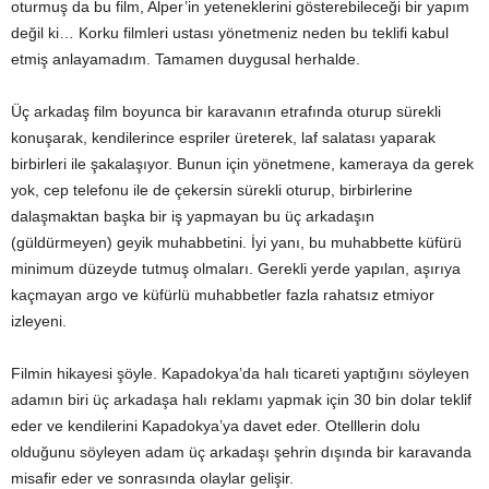
oturmuş da bu film, Alper’in yeteneklerini gösterebileceği bir yapım
değil ki… Korku filmleri ustası yönetmeniz neden bu teklifi kabul
etmiş anlayamadım. Tamamen duygusal herhalde.
Üç arkadaş film boyunca bir karavanın etrafında oturup sürekli
konuşarak, kendilerince espriler üreterek, laf salatası yaparak
birbirleri ile şakalaşıyor. Bunun için yönetmene, kameraya da gerek
yok, cep telefonu ile de çekersin sürekli oturup, birbirlerine
dalaşmaktan başka bir iş yapmayan bu üç arkadaşın
(güldürmeyen) geyik muhabbetini. İyi yanı, bu muhabbette küfürü
minimum düzeyde tutmuş olmaları. Gerekli yerde yapılan, aşırıya
kaçmayan argo ve küfürlü muhabbetler fazla rahatsız etmiyor
izleyeni.
Filmin hikayesi şöyle. Kapadokya’da halı ticareti yaptığını söyleyen
adamın biri üç arkadaşa halı reklamı yapmak için 30 bin dolar teklif
eder ve kendilerini Kapadokya’ya davet eder. Otelllerin dolu
olduğunu söyleyen adam üç arkadaşı şehrin dışında bir karavanda
misafir eder ve sonrasında olaylar gelişir.