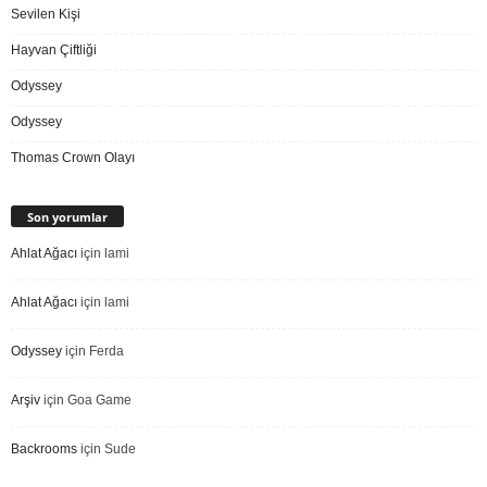
Sevilen Kişi
Hayvan Çiftliği
Odyssey
Odyssey
Thomas Crown Olayı
Son yorumlar
Ahlat Ağacı
için
lami
Ahlat Ağacı
için
lami
Odyssey
için
Ferda
Arşiv
için
Goa Game
Backrooms
için
Sude