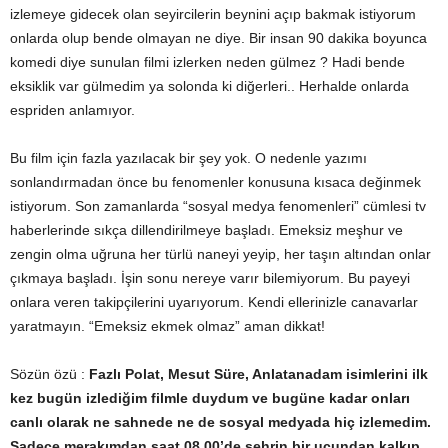
izlemeye gidecek olan seyircilerin beynini açıp bakmak istiyorum
onlarda olup bende olmayan ne diye. Bir insan 90 dakika boyunca
komedi diye sunulan filmi izlerken neden gülmez ? Hadi bende
eksiklik var gülmedim ya solonda ki diğerleri.. Herhalde onlarda
espriden anlamıyor.
Bu film için fazla yazılacak bir şey yok. O nedenle yazımı
sonlandırmadan önce bu fenomenler konusuna kısaca değinmek
istiyorum. Son zamanlarda “sosyal medya fenomenleri” cümlesi tv
haberlerinde sıkça dillendirilmeye başladı. Emeksiz meşhur ve
zengin olma uğruna her türlü naneyi yeyip, her taşın altından onlar
çıkmaya başladı. İşin sonu nereye varır bilemiyorum. Bu payeyi
onlara veren takipçilerini uyarıyorum. Kendi ellerinizle canavarlar
yaratmayın. “Emeksiz ekmek olmaz” aman dikkat!
Sözün özü :
Fazlı Polat, Mesut Süre, Anlatanadam isimlerini ilk
kez bugün izlediğim filmle duydum ve bugüne kadar onları
canlı olarak ne sahnede ne de sosyal medyada hiç izlemedim.
Sadece merakımdan saat 08.00’de şehrin bir ucundan kalkıp