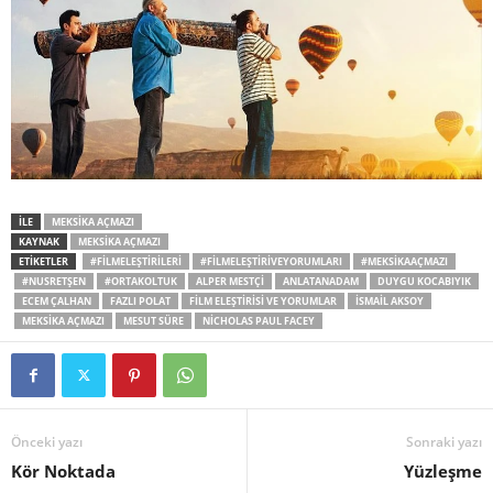
İLE
MEKSIKA AÇMAZI
KAYNAK
MEKSIKA AÇMAZI
ETİKETLER
#FILMELEŞTIRILERI
#FILMELEŞTIRIVEYORUMLARI
#MEKSIKAAÇMAZI
#NUSRETŞEN
#ORTAKOLTUK
ALPER MESTÇI
ANLATANADAM
DUYGU KOCABIYIK
ECEM ÇALHAN
FAZLI POLAT
FILM ELEŞTIRISI VE YORUMLAR
İSMAIL AKSOY
MEKSIKA AÇMAZI
MESUT SÜRE
NICHOLAS PAUL FACEY
Önceki yazı
Sonraki yazı
Kör Noktada
Yüzleşme