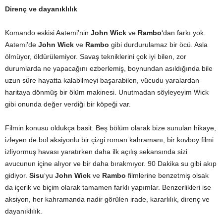
Direnç ve dayanıklılık
Komando eskisi Aatemi’nin
John Wick
ve
Rambo
‘dan farkı yok.
Aatemi’de
John Wick
ve
Rambo
gibi durdurulamaz bir öcü. Asla
ölmüyor, öldürülemiyor. Savaş tekniklerini çok iyi bilen, zor
durumlarda ne yapacağını ezberlemiş, boynundan asıldığında bile
uzun süre hayatta kalabilmeyi başarabilen, vücudu yaralardan
haritaya dönmüş bir ölüm makinesi. Unutmadan söyleyeyim Wick
gibi onunda değer verdiği bir köpeği var.
Filmin konusu oldukça basit. Beş bölüm olarak bize sunulan hikaye,
izleyen de bol aksiyonlu bir çizgi roman kahramanı, bir kovboy filmi
izliyormuş havası yaratırken daha ilk açılış sekansında sizi
avucunun içine alıyor ve bir daha bırakmıyor. 90 Dakika su gibi akıp
gidiyor.
Sisu
‘yu
John Wick
ve
Rambo
filmlerine benzetmiş olsak
da içerik ve biçim olarak tamamen farklı yapımlar. Benzerlikleri ise
aksiyon, her kahramanda nadir görülen irade, kararlılık, direnç ve
dayanıklılık.