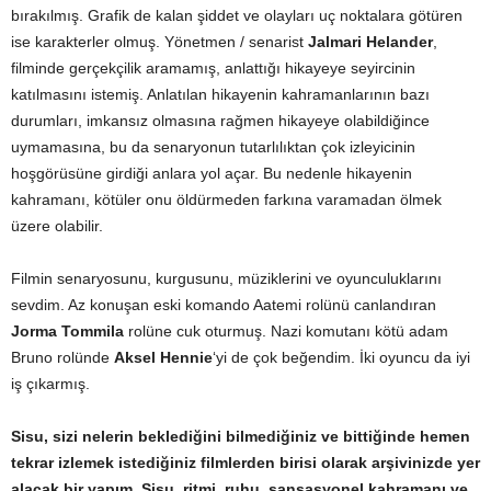
bırakılmış. Grafik de kalan şiddet ve olayları uç noktalara götüren
ise karakterler olmuş. Yönetmen / senarist
Jalmari Helander
,
filminde gerçekçilik aramamış, anlattığı hikayeye seyircinin
katılmasını istemiş. Anlatılan hikayenin kahramanlarının bazı
durumları, imkansız olmasına rağmen hikayeye olabildiğince
uymamasına, bu da senaryonun tutarlılıktan çok izleyicinin
hoşgörüsüne girdiği anlara yol açar. Bu nedenle hikayenin
kahramanı, kötüler onu öldürmeden farkına varamadan ölmek
üzere olabilir.
Filmin senaryosunu, kurgusunu, müziklerini ve oyunculuklarını
sevdim. Az konuşan eski komando Aatemi rolünü canlandıran
Jorma Tommila
rolüne cuk oturmuş. Nazi komutanı kötü adam
Bruno rolünde
Aksel Hennie
‘yi de çok beğendim. İki oyuncu da iyi
iş çıkarmış.
Sisu, sizi nelerin beklediğini bilmediğiniz ve bittiğinde hemen
tekrar izlemek istediğiniz filmlerden birisi olarak arşivinizde yer
alacak bir yapım.
Sisu, ritmi, ruhu, sansasyonel kahramanı ve