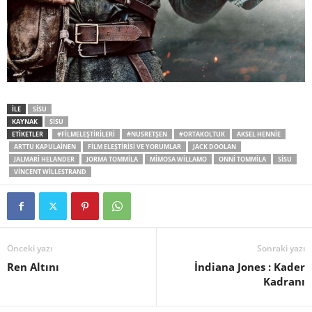
İLE
SISU
KAYNAK
SISU
ETİKETLER
#FILMELEŞTIRILERI
#NUSRETŞEN
#ORTAKOLTUK
AKSEL HENNIE
ARTTU KAPULAINEN
FILM ELEŞTIRISI VE YORUMLAR
JACK DOOLAN
JALMARI HELANDER
JORMA TOMMILA
MIMOSA WILLAMO
ONNI TOMMILA
SISU
VINCENT WILLESTRAND
Önceki yazı
Sonraki yazı
Ren Altını
İndiana Jones : Kader
Kadranı