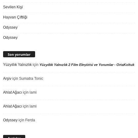
Sevilen Kişi
Hayvan Çiftliği
Odyssey
Odyssey
Son yorumlar
Yüzyıllık Yalnızlık
için
Yüzyıllık Yalnızlık 2 Film Eleştirisi ve Yorumlar - OrtaKoltuk
Arşiv
için
Sumatra Tonic
Ahlat Ağacı
için
lami
Ahlat Ağacı
için
lami
Odyssey
için
Ferda