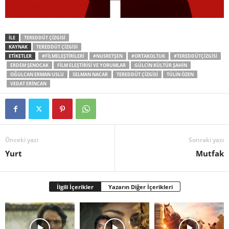
İLE
TEREDDÜT ÇIZGISI
KAYNAK
TEREDDÜT ÇIZGISI
ETİKETLER
#FILMELEŞTIRILERI
#NUSRETŞEN
#ORTAKOLTUK
#TEREDDÜTÇIZGISI
ERDEM ŞENOCAK
FILM ELEŞTIRISI VE YORUMLAR
GÜLCIN KÜLTÜR ŞAHIN
OĞULCAN ERMAN USLU
SELMAN NACAR
TEREDDÜT ÇIZGISI
TÜLIN ÖZEN
VEDAT ERINCAN
Önceki yazı
Sonraki yazı
Yurt
Mutfak
İlgili İçerikler
Yazarın Diğer İçerikleri