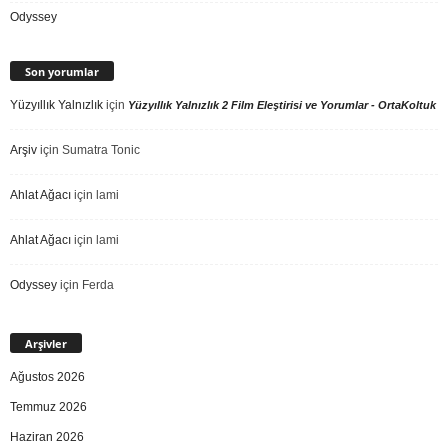
Odyssey
Son yorumlar
Yüzyıllık Yalnızlık
için
Yüzyıllık Yalnızlık 2 Film Eleştirisi ve Yorumlar - OrtaKoltuk
Arşiv
için
Sumatra Tonic
Ahlat Ağacı
için
lami
Ahlat Ağacı
için
lami
Odyssey
için
Ferda
Arşivler
Ağustos 2026
Temmuz 2026
Haziran 2026