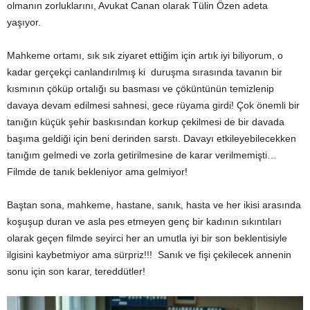
olmanın zorluklarını, Avukat Canan olarak Tülin Özen adeta
yaşıyor.
Mahkeme ortamı, sık sık ziyaret ettiğim için artık iyi biliyorum, o
kadar gerçekçi canlandırılmış ki duruşma sırasında tavanın bir
kısmının çöküp ortalığı su basması ve çöküntünün temizlenip
davaya devam edilmesi sahnesi, gece rüyama girdi! Çok önemli bir
tanığın küçük şehir baskısından korkup çekilmesi de bir davada
başıma geldiği için beni derinden sarstı. Davayı etkileyebilecekken
tanığım gelmedi ve zorla getirilmesine de karar verilmemişti…
Filmde de tanık bekleniyor ama gelmiyor!
Baştan sona, mahkeme, hastane, sanık, hasta ve her ikisi arasında
koşuşup duran ve asla pes etmeyen genç bir kadının sıkıntıları
olarak geçen filmde seyirci her an umutla iyi bir son beklentisiyle
ilgisini kaybetmiyor ama sürpriz!!! Sanık ve fişi çekilecek annenin
sonu için son karar, tereddütler!