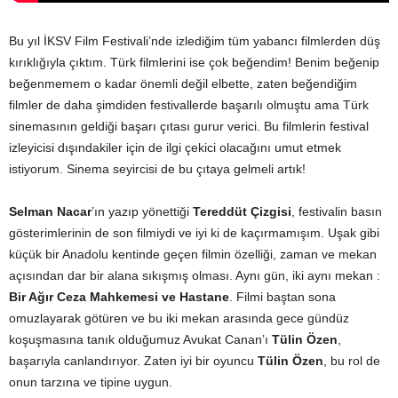
Bu yıl İKSV Film Festivali’nde izlediğim tüm yabancı filmlerden düş
kırıklığıyla çıktım. Türk filmlerini ise çok beğendim! Benim beğenip
beğenmemem o kadar önemli değil elbette, zaten beğendiğim
filmler de daha şimdiden festivallerde başarılı olmuştu ama Türk
sinemasının geldiği başarı çıtası gurur verici. Bu filmlerin festival
izleyicisi dışındakiler için de ilgi çekici olacağını umut etmek
istiyorum. Sinema seyircisi de bu çıtaya gelmeli artık!
Selman Nacar
’ın yazıp yönettiği
Tereddüt Çizgisi
, festivalin basın
gösterimlerinin de son filmiydi ve iyi ki de kaçırmamışım. Uşak gibi
küçük bir Anadolu kentinde geçen filmin özelliği, zaman ve mekan
açısından dar bir alana sıkışmış olması. Aynı gün, iki aynı mekan :
Bir Ağır Ceza Mahkemesi ve Hastane
. Filmi baştan sona
omuzlayarak götüren ve bu iki mekan arasında gece gündüz
koşuşmasına tanık olduğumuz Avukat Canan’ı
Tülin Özen
,
başarıyla canlandırıyor. Zaten iyi bir oyuncu
Tülin Özen
, bu rol de
onun tarzına ve tipine uygun.