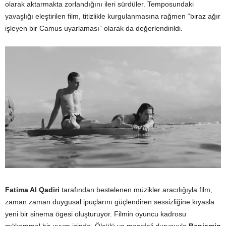
olarak aktarmakta zorlandığını ileri sürdüler. Temposundaki
yavaşlığı eleştirilen film, titizlikle kurgulanmasına rağmen “biraz ağır
işleyen bir Camus uyarlaması” olarak da değerlendirildi.
Fatima Al Qadiri
tarafından bestelenen müzikler aracılığıyla film,
zaman zaman duygusal ipuçlarını güçlendiren sessizliğine kıyasla
yeni bir sinema ögesi oluşturuyor. Filmin oyuncu kadrosu
mükemmel bir uyum içinde. Ölçülü ve mesafeli duruşuyla
Benjamin