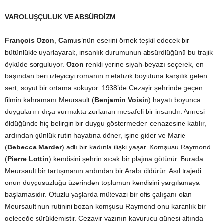
VAROLUŞÇULUK VE ABSÜRDİZM
François Ozon
,
Camus
’nün eserini örnek teşkil edecek bir
bütünlükle uyarlayarak, insanlık durumunun absürdlüğünü bu trajik
öyküde sorguluyor.
Ozon
renkli yerine siyah-beyazı seçerek, en
başından beri izleyiciyi romanın metafizik boyutuna karşılık gelen
sert, soyut bir ortama sokuyor. 1938’de Cezayir şehrinde geçen
filmin kahramanı Meursault (
Benjamin Voisin
) hayatı boyunca
duygularını dışa vurmakta zorlanan mesafeli bir insandır. Annesi
öldüğünde hiç belirgin bir duygu göstermeden cenazesine katılır,
ardından günlük rutin hayatına döner, işine gider ve Marie
(
Bebecca Marder
) adlı bir kadınla ilişki yaşar. Komşusu Raymond
(
Pierre Lottin
) kendisini şehrin sıcak bir plajına götürür. Burada
Meursault bir tartışmanın ardından bir Arabı öldürür. Asıl trajedi
onun duygusuzluğu üzerinden toplumun kendisini yargılamaya
başlamasıdır. Otuzlu yaşlarda mütevazi bir ofis çalışanı olan
Meursault’nun rutinini bozan komşusu Raymond onu karanlık bir
geleceğe sürüklemiştir. Cezayir yazının kavurucu güneşi altında