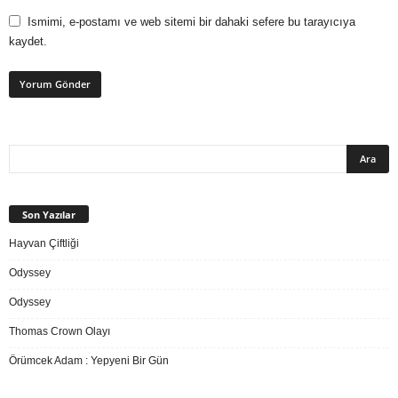
Ismimi, e-postamı ve web sitemi bir dahaki sefere bu tarayıcıya
kaydet.
Son Yazılar
Hayvan Çiftliği
Odyssey
Odyssey
Thomas Crown Olayı
Örümcek Adam : Yepyeni Bir Gün