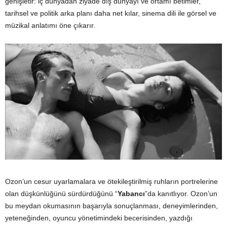
genişletir: iç dünyadan ziyade dış dünyayı ve ortamı betimler,
tarihsel ve politik arka planı daha net kılar, sinema dili ile görsel ve
müzikal anlatımı öne çıkarır.
Ozon’un cesur uyarlamalara ve ötekileştirilmiş ruhların portrelerine
olan düşkünlüğünü sürdürdüğünü “
Yabancı
”da kanıtlıyor. Ozon’un
bu meydan okumasının başarıyla sonuçlanması, deneyimlerinden,
yeteneğinden, oyuncu yönetimindeki becerisinden, yazdığı