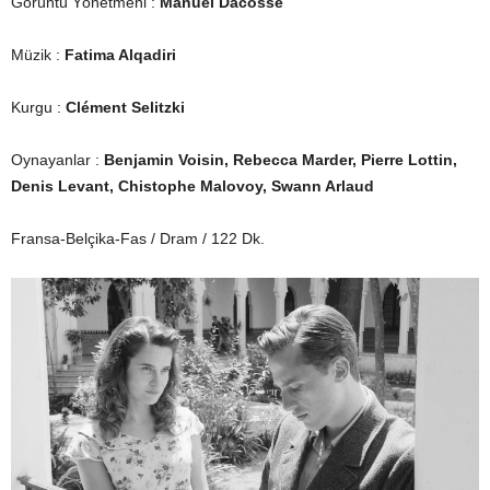
Görüntü Yönetmeni :
Manuel Dacosse
Müzik :
Fatima Alqadiri
Kurgu :
Clément Selitzki
Oynayanlar :
Benjamin Voisin, Rebecca Marder, Pierre Lottin,
Denis Levant, Chistophe Malovoy, Swann Arlaud
Fransa-Belçika-Fas / Dram / 122 Dk.