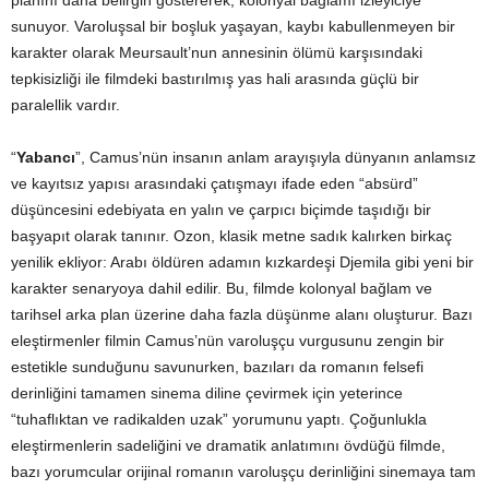
planını daha belirgin göstererek, kolonyal bağlamı izleyiciye
sunuyor. Varoluşsal bir boşluk yaşayan, kaybı kabullenmeyen bir
karakter olarak Meursault’nun annesinin ölümü karşısındaki
tepkisizliği ile filmdeki bastırılmış yas hali arasında güçlü bir
paralellik vardır.
“
Yabancı
”, Camus’nün insanın anlam arayışıyla dünyanın anlamsız
ve kayıtsız yapısı arasındaki çatışmayı ifade eden “absürd”
düşüncesini edebiyata en yalın ve çarpıcı biçimde taşıdığı bir
başyapıt olarak tanınır. Ozon, klasik metne sadık kalırken birkaç
yenilik ekliyor: Arabı öldüren adamın kızkardeşi Djemila gibi yeni bir
karakter senaryoya dahil edilir. Bu, filmde kolonyal bağlam ve
tarihsel arka plan üzerine daha fazla düşünme alanı oluşturur. Bazı
eleştirmenler filmin Camus’nün varoluşçu vurgusunu zengin bir
estetikle sunduğunu savunurken, bazıları da romanın felsefi
derinliğini tamamen sinema diline çevirmek için yeterince
“tuhaflıktan ve radikalden uzak” yorumunu yaptı. Çoğunlukla
eleştirmenlerin sadeliğini ve dramatik anlatımını övdüğü filmde,
bazı yorumcular orijinal romanın varoluşçu derinliğini sinemaya tam