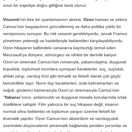
onun bir trajediye doğru gittiğine tanık oluruz.
Visconti
’nin bire bir uyarlamasının aksine,
Ozon
hassas ve zekice
Camus’nün başyapıtının güncellenmiş ve daha politika yüklü bir
versiyonunu sunuyor. Bu risk cesaret gerektiriyordu, ancak Fransız
yönetmen yeteneği ve hasletleriyle beklentileri karşılayabiliyordu.
Ozon hikayenin kalbindeki canavarca kayıtsızlığı temsil eden
Meursault’ya dünyevi, sömürgeci ve nihilist bir derinlik katıyor.
Ozon’un sineması Camus’nün romanıyla, yabancılaşma, duygusal
kopukluk, toplumsal normlara uymayan karakterler, suç, suçluluk,
ahlaki yargı, varoluş krizi gibi tematik ve felsefi olarak çok güçlü
benzerlikler taşır. Norm dışı karakterleri, izole kahramanları ve
soğuk, gözlemci kamerasıyla Ozon’un sinemasıyla Camus’nün
“
Yabancı
”sının, anlamsızlık ve duygusal mesafe konularında ortak
özelliklere sahiptir. Film yalnızca bir suç hikayesi değil, insanın
normal olma beklentisi ve toplumun yargısı üzerine felsefi bir
dramatik yapıttır. Ozon Camus’nün absürdizm ve varoluşçuluk
üzerindeki düşüncelerini simematik bağlamda yeniden yorumlar ve