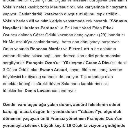
Voisin
nefes kesici; zorlu Meursault rolünde kariyerinde bir sıçrama
yapıyor. Canlandırdığı karakterin duygusuzluğunu, tepkisizliğini,
Voisin
beden dili ve mimikleriyle yansıtmada çok başarılı. “
Sönmüş
Hayaller / İllusions Perdues
” ile En Umut Vaad Eden Erkek
Oyuncu dalında César Ödülü kazanan genç oyuncu (29) inandırıcı
bir Meursault’yu canlandırmayı, hatta ona dönüşmeyi başarıyor.
Onun yanında
Rebecca Marder
ve
Pierre Lottin
de anlatının
zaman dilimine sıkıca bağlı, son derece ikna edici performanslar
sergiliyorlar.
François Ozon
’un “
Yüzleşme / Grace A Dieu
”sü dahil
3 César Ödülü olan
Swann Arlaud
, hayat, ölüm ve inanç üzerine
büyüleyici bir diyalog sahnesinde parlıyor. Tek arkadaşı olan
emektar köpeğini sürekli döven Salamano karakterini eski
tüfeklerden
Denis Lavant
canlandırıyor.
Özetle, varoluşçuluğa yakın duran, absürd felsefenin edebi
karşılığı olarak özgün bir yerde duran “Yabancı”yı, olgunluk
dönemini yaşayan ünlü Fransız yönetmen François Ozon’un
yorumuyla izlemek büyük keyif. 16 Ocak’ta vizyona girdiğinde