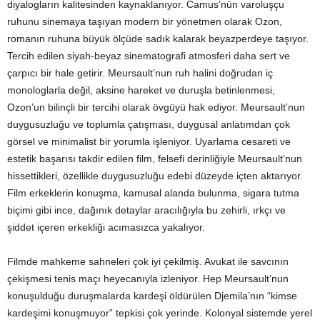
diyalogların kalitesinden kaynaklanıyor. Camus’nün varoluşçu
ruhunu sinemaya taşıyan modern bir yönetmen olarak Ozon,
romanın ruhuna büyük ölçüde sadık kalarak beyazperdeye taşıyor.
Tercih edilen siyah-beyaz sinematografi atmosferi daha sert ve
çarpıcı bir hale getirir. Meursault’nun ruh halini doğrudan iç
monologlarla değil, aksine hareket ve duruşla betinlenmesi,
Ozon’un bilinçli bir tercihi olarak övgüyü hak ediyor. Meursault’nun
duygusuzluğu ve toplumla çatışması, duygusal anlatımdan çok
görsel ve minimalist bir yorumla işleniyor. Uyarlama cesareti ve
estetik başarısı takdir edilen film, felsefi derinliğiyle Meursault’nun
hissettikleri, özellikle duygusuzluğu edebi düzeyde içten aktarıyor.
Film erkeklerin konuşma, kamusal alanda bulunma, sigara tutma
biçimi gibi ince, dağınık detaylar aracılığıyla bu zehirli, ırkçı ve
şiddet içeren erkekliği acımasızca yakalıyor.
Filmde mahkeme sahneleri çok iyi çekilmiş. Avukat ile savcının
çekişmesi tenis maçı heyecanıyla izleniyor. Hep Meursault’nun
konuşulduğu duruşmalarda kardeşi öldürülen Djemila’nın “kimse
kardeşimi konuşmuyor” tepkisi çok yerinde. Kolonyal sistemde yerel