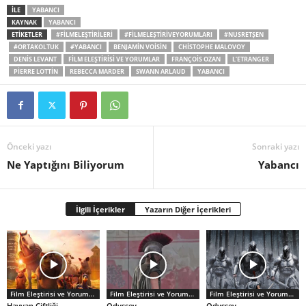
İLE
YABANCI
KAYNAK
YABANCI
ETİKETLER
#FILMELEŞTIRILERI
#FILMELEŞTIRIVEYORUMLARI
#NUSRETŞEN
#ORTAKOLTUK
#YABANCI
BENJAMIN VOISIN
CHISTOPHE MALOVOY
DENIS LEVANT
FILM ELEŞTIRISI VE YORUMLAR
FRANÇOIS OZAN
L’ETRANGER
PIERRE LOTTIN
REBECCA MARDER
SWANN ARLAUD
YABANCI
Önceki yazı
Sonraki yazı
Ne Yaptığını Biliyorum
Yabancı
İlgili İçerikler
Yazarın Diğer İçerikleri
Film Eleştirisi ve Yorumlar
Film Eleştirisi ve Yorumlar
Film Eleştirisi ve Yorumlar
Hayvan Çiftliği
Odyssey
Odyssey