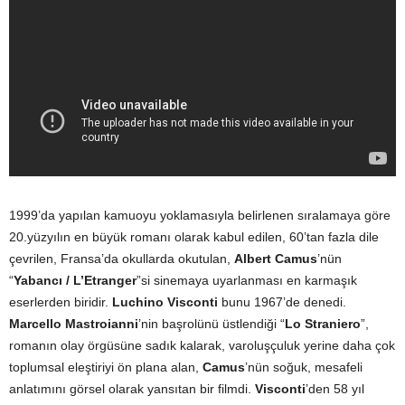
1999’da yapılan kamuoyu yoklamasıyla belirlenen sıralamaya göre
20.yüzyılın en büyük romanı olarak kabul edilen, 60’tan fazla dile
çevrilen, Fransa’da okullarda okutulan,
Albert Camus
’nün
“
Yabancı / L’Etranger
”si sinemaya uyarlanması en karmaşık
eserlerden biridir.
Luchino Visconti
bunu 1967’de denedi.
Marcello Mastroianni
’nin başrolünü üstlendiği “
Lo Straniero
”,
romanın olay örgüsüne sadık kalarak, varoluşçuluk yerine daha çok
toplumsal eleştiriyi ön plana alan,
Camus
’nün soğuk, mesafeli
anlatımını görsel olarak yansıtan bir filmdi.
Visconti
’den 58 yıl